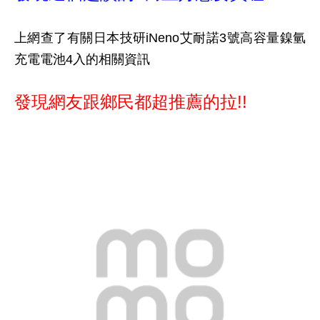
上網查了有關日本技研iNeno艾耐諾3號高容量鎳氫
充電電池4入的相關資訊
發現網友跟鄉民都超推薦的拉!!