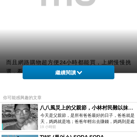
而且網路購物超方便24小時都能買，上網慢慢挑
選，看看網友鄉民心得文，
繼續閱讀
以及推薦
日本技研iNeno艾耐諾3號高容量鎳氫充電
你可能感興趣的文章
電池4入
哪裡買最便宜.最划算!
八八風災上的父親節，小林村民難以抹滅的痛
今天是父親節，是所有爸爸最好的日子，爸爸就是
查了很多日本技研iNeno艾耐諾3號高容量鎳氫充電
天，媽媽就是地；爸爸年輕出去賺錢，媽媽則是處
電池4入的開箱.分享.評論跟比價的結果，發現它真
19 小時前
理家務，職業不分高低貴賤，只有人品才
的很棒!!!