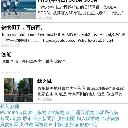
TWS (투어스) SODA SODA
TWS (투어스)*即將推出的日語單曲 《SODA
SODA》及其官方MV預告片已正式發布。 預告片
而且在網路上購買，品質有保障又有七天鑑賞期，
14 小時前
一經發布， 就引發了粉絲們對這次夏季回
不滿意可以退貨也不用擔心買貴!
被擱倒了，百份百。
https://youtube.com/shorts/JT4fLHpMfYE?is=uk2_hVbA2IJnlyGW 唯
天空是你的極限，上！ https://youtube.com/shorts/G3a1Jhcu4
你一定要來看看日本技研iNeno艾耐諾3號高容量鎳
2026-08-08
氫充電電池4入~~
無能
無能？那只是因為對方不能與你配合。
我是在這裡買的，多比較不吃虧唷!!
:
2026-08-08
鯨之城
你抱擁著地球最巨大的寂寞 最深沉的探索 最孤寂
也最自由 海底是 青鳥不到的地方 但是 你追尋的
45 分鐘前
幸福 可以比珍珠更
:
商品訊息
登入
註冊
PChome首頁
線上購物
24h購物
書店
露天拍賣
比比昂代購
新聞
/
氣象
股市
個人新聞台
廣告刊登
加入聯播網
全球購物
買賣租屋
支付連
國際連
Pi 拍錢包
旅遊
服務中心