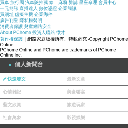
買車
旅行團
汽車險推薦
線上麻將
雜誌
星座命理
會員中心
一元簡訊
直播達人
數位憑證
企業簡訊
買網址
虛擬主機
企業郵件
品號：242000
廣告刊登
隱私權聲明
消費者保護
兒童網路安全
About PChome
投資人聯絡
徵才
著作權保護
｜網路家庭版權所有、轉載必究
‧Copyright PChome
Online
充電次數最高可達約1000次
PChome Online and PChome are trademarks of PChome
超低內阻，最適合MP3等高耗電
Online Inc.
日本技術研發，超經濟環保
個人新聞台
快速發文
最新文章
心情雜記
美食饗宴
藝文欣賞
旅遊玩家
社會萬象
影視娛樂