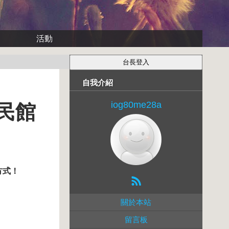
活動
自我介紹
iog80me28a
覺民館
的方式
！
關於本站
留言板