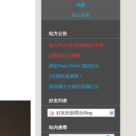
地圖
加入好友
站方公告
加入PS女孩 組隊瘋搶2百萬
超取登記送咖啡
綁定Hami Point 1點抵1元
1分鐘快速揪痛！
成為獨立小姐的滾錢心法
好友列表
好友的新聞台Blog
站內搜尋