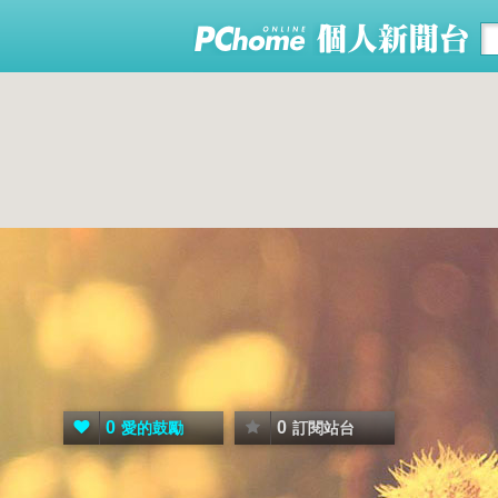
0
0
愛的鼓勵
訂閱站台