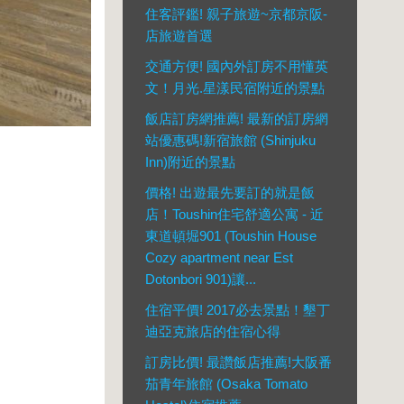
住客評鑑! 親子旅遊~京都京阪-
店旅遊首選
交通方便! 國內外訂房不用懂英
文！月光.星漾民宿附近的景點
飯店訂房網推薦! 最新的訂房網
站優惠碼!新宿旅館 (Shinjuku
Inn)附近的景點
價格! 出遊最先要訂的就是飯
店！Toushin住宅舒適公寓 - 近
東道頓堀901 (Toushin House
Cozy apartment near Est
Dotonbori 901)讓...
住宿平價! 2017必去景點！墾丁
迪亞克旅店的住宿心得
訂房比價! 最讚飯店推薦!大阪番
茄青年旅館 (Osaka Tomato