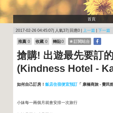
首頁
2017-02-26 04:45:07| 人氣37| 回應0 |
上一篇
|
下一篇
推薦
0
收藏
0
轉貼
0
訂閱站台
搶購! 出遊最先要訂的
(Kindness Hotel - K
如何自己訂房！
飯店住宿便宜預訂
「 康橋商旅 - 覺民館 (
小妹每一兩個月就會安排一次旅行