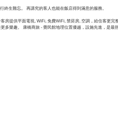
此行終生難忘。 再講究的客人也能在飯店得到滿意的服務。
平面電視, WiFi, 免費WiFi, 禁菸房, 空調，給住客更完
多樂趣。 康橋商旅 - 覺民館地理位置優越，設施先進，是最