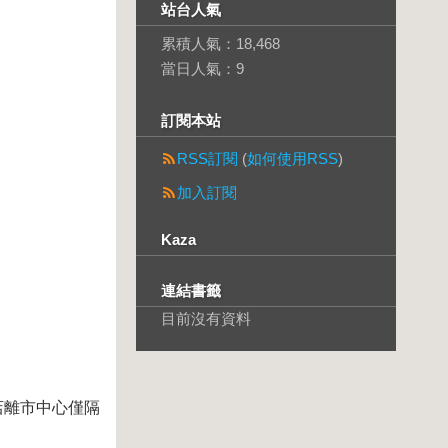
站台人氣
累積人氣：
18,468
當日人氣：
9
訂閱本站
RSS訂閱
(
如何使用RSS
)
加入訂閱
Kaza
連結書籤
目前沒有資料
店離市中心僅隔