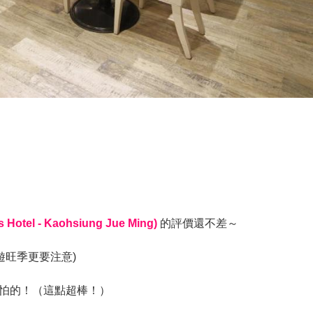
otel - Kaohsiung Jue Ming)
的評價還不差～
遊旺季更要注意)
怕的！（這點超棒！）