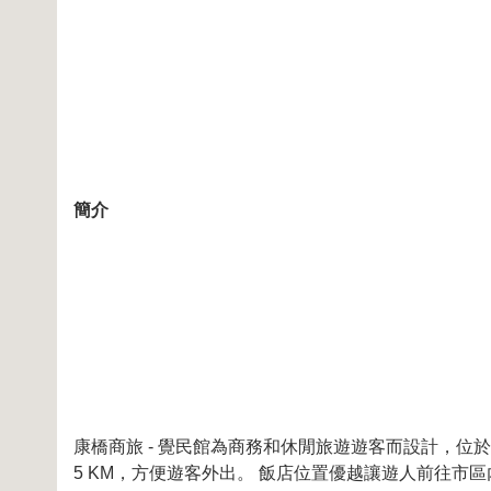
簡介
康橋商旅 - 覺民館為商務和休閒旅遊遊客而設計，位
5 KM，方便遊客外出。 飯店位置優越讓遊人前往市