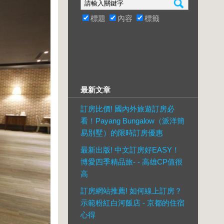
標題
內容
標籤
最新文章
訂房比價! 國內外旅遊訂房必
看！Payang Bungalow（派洋簡
易別墅）的限時訂房優惠
最新出版! 中文訂房好EASY！
博愛四季精品旅- - 高雄CP值很
高
訂房網站推薦! 如何線上訂房？
示範粉紅白河飯店 - 京都的住宿
心得