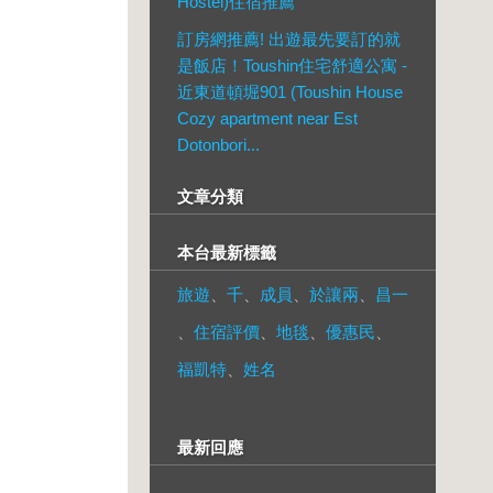
Hostel)住宿推薦
訂房網推薦! 出遊最先要訂的就
是飯店！Toushin住宅舒適公寓 -
近東道頓堀901 (Toushin House
Cozy apartment near Est
Dotonbori...
文章分類
本台最新標籤
旅遊
、
千
、
成員
、
於讓兩
、
昌一
、
住宿評價
、
地毯
、
優惠民
、
福凱特
、
姓名
最新回應