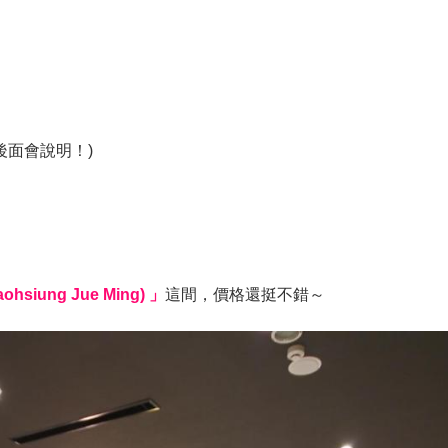
後面會說明！)
ohsiung Jue Ming) 」
這間，價格還挺不錯～