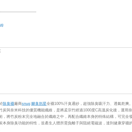
-------------------------------
ug
於
除臭襪
廠商
snug
:
腳臭剋星
全襪100%汗臭通紗，超強除臭吸汗力、透氣乾爽
竹炭與奈米科技的優質機能纖維，是將孟宗竹經過1000度C高溫炭化後，運用
術，將竹炭粉末完全地融合於纖維之中，再配合纖維本身的特殊結構，可完全
炭本身除臭功能的特性，並產生人體所需負離子與阻絕電磁波，達到健康穿襪
。