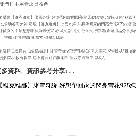
開門也不用看店員臉色
要購買【維克維娜】冰雪奇緣 好想帶回家的閃亮雪花925純銀項鍊已經想很多
!也求助谷哥大神 發現【維克維娜】冰雪奇緣 好想帶回家的閃亮雪花925純銀項
評價真的不錯想想哪裡買最便宜.心得文.試用文.分享文行李箱/旅遊用品分享推薦
用.推薦.評價.熱銷.開箱文.優缺點比較
後選擇在這購買【維克維娜】冰雪奇緣 好想帶回家的閃亮雪花925純銀項鍊 的
,是因為比較有保障,也不會遇到詐騙集團,所以才選擇在這購入
更多資料、資訊參考分享↓↓↓