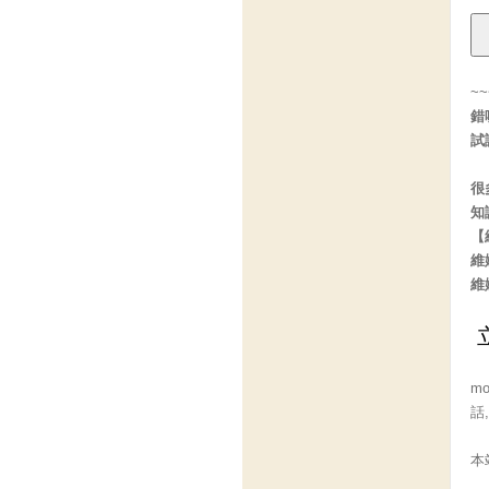
~
錯
試
很
知
【
維
維
m
話
本