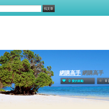
網購高手
網購高手
0
0
愛的鼓勵