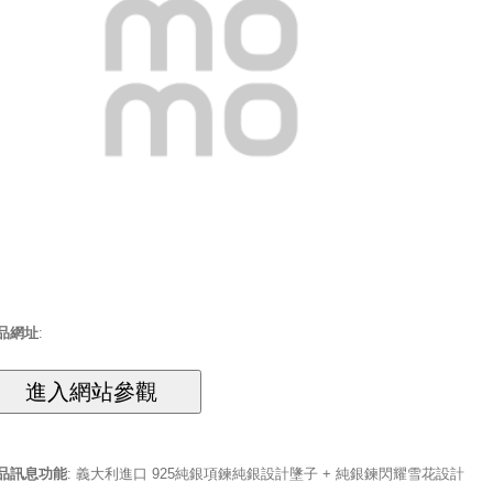
品網址
:
品訊息功能
: 義大利進口 925純銀項鍊純銀設計墬子 + 純銀鍊閃耀雪花設計