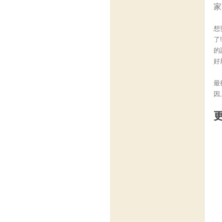
家
想
了
的
好
最
因