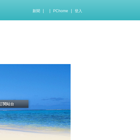
|
|
|
新聞
PChome
登入
訂閱站台