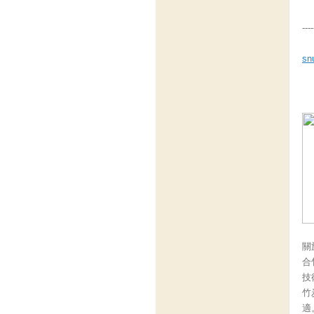
----
sn
關
合
技
竹
適