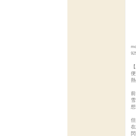
m
9
【
便
熱
前
雪
想
但
在
閃