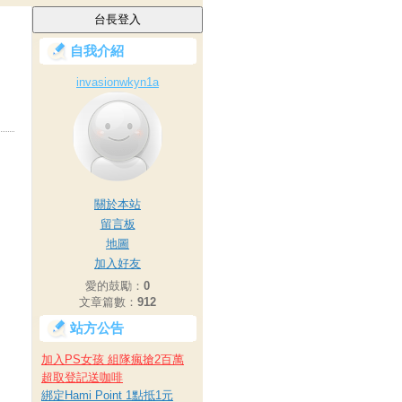
自我介紹
invasionwkyn1a
關於本站
留言板
地圖
加入好友
愛的鼓勵：
0
文章篇數：
912
站方公告
加入PS女孩 組隊瘋搶2百萬
超取登記送咖啡
綁定Hami Point 1點抵1元