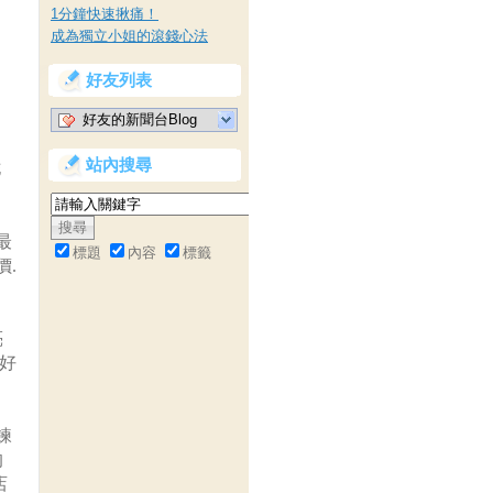
1分鐘快速揪痛！
成為獨立小姐的滾錢心法
好友列表
好友的新聞台Blog
站內搜尋
花
最
標題
內容
標籤
價.
亮
 好
鍊
的
店