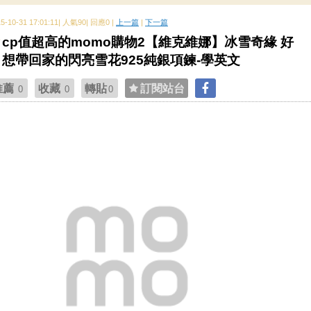
15-10-31 17:01:11| 人氣90| 回應0 |
上一篇
|
下一篇
cp值超高的momo購物2【維克維娜】冰雪奇緣 好
想帶回家的閃亮雪花925純銀項鍊-學英文
推薦
收藏
轉貼
訂閱站台
0
0
0