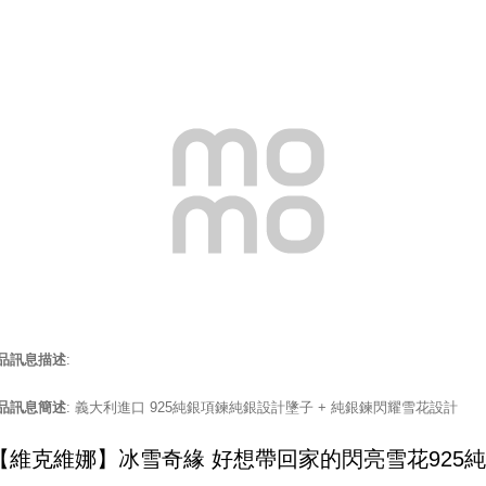
品訊息描述
:
品訊息簡述
: 義大利進口 925純銀項鍊純銀設計墬子 + 純銀鍊閃耀雪花設計