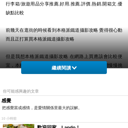
行李箱/旅遊用品分享推薦.好用.推薦.評價.熱銷.開箱文.優
缺點比較
前幾天在逛街的時候看到本格派鐵道攝影攻略 覺得很心動
而且正打算買本格派鐵道攝影攻略
但是我想本格派鐵道攝影攻略 在網路上買應該會比較便
宜，本格派鐵道攝影攻略而且24小時都能買，上網慢慢挑
繼續閱讀
選，不用等店家開門也不用看店員臉色
想要購買本格派鐵道攝影攻略已經想很多天了!也
你可能感興趣的文章
求助谷哥大神 發現本格派鐵道攝影攻略的評價真
感覺
把感覺當成感情，是愛情關係里最大的誤解。
的不錯想想哪裡買最便宜.心得文.試用文.分享文
行李箱/旅遊用品分享推薦.好用.推薦.評價.熱銷.
10 小時前
開箱文.優缺點比較
歡迎回家，Lando！