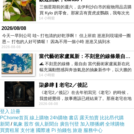
三個星期前的週六，去伊利沙白市的寵物用品店購
買 Kylo 的零食。那家店有賣虎皮鸚鵡，我每次光
最後選擇在這購買本格派鐵道攝影攻略 的原因,
14 小時前
顧都會去看一下。他們偶爾會引進 C
是因為比較有保障,也不會遇到詐騙集團,所以才
2026/08/08
選擇在這購入
今天一早到公司 哇~ 打包清的好乾淨啊！ 但上班前 崽崽到現場掃一圈
恩～ 打包的人好可憐喔！ 因為不用一個小時 崽崽又搞到水
2026-08-08
更多資料、資訊參考分享↓↓↓
當代藝術家盧嵐新：不刻意的線條最自由，讓色彩流動、筆觸自己說話
🌊 不刻意的線條，最自由 當代藝術家盧嵐新在此
幅充滿動態感與奔放氣息的抽象新作中，以大膽的
14 小時前
藍色顏料在白色畫布上揮灑、壓印與流淌
柒參肆▎老宅2／後記
《老宅2／後記》在去年初寫完《老宅》的時候，
我曾經覺得，故事應該已經結束了。那座老宅在地
2026-08-08
震中倒塌，七個人終於離開那片黑暗，
登入
註冊
PChome首頁
線上購物
24h購物
書店
露天拍賣
比比昂代購
新聞
/
氣象
股市
個人新聞台
廣告刊登
加入聯播網
全球購物
買賣租屋
支付連
國際連
Pi 拍錢包
旅遊
服務中心