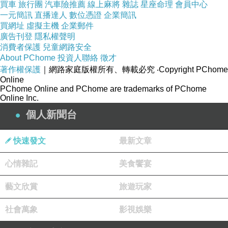
買車
旅行團
汽車險推薦
線上麻將
雜誌
星座命理
會員中心
一元簡訊
直播達人
數位憑證
企業簡訊
買網址
虛擬主機
企業郵件
廣告刊登
隱私權聲明
消費者保護
兒童網路安全
About PChome
投資人聯絡
徵才
著作權保護
｜網路家庭版權所有、轉載必究
‧Copyright PChome
Online
PChome Online and PChome are trademarks of PChome
Online Inc.
個人新聞台
快速發文
最新文章
商品網址
:
心情雜記
美食饗宴
藝文欣賞
旅遊玩家
社會萬象
影視娛樂