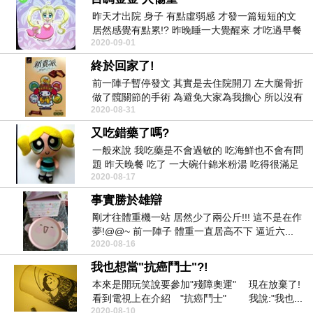
昨天才出院 身子 有點虛弱感 才發一篇短短的文
居然感覺有點累!? 昨晚睡一大覺醒來 才吃過早餐
2020-09-01
...
終於回家了!
前一陣子暫停發文 其實是去住院開刀 左大腿骨折
做了髖關節的手術 為避免大家為我擔心 所以沒有
2020-08-31
告知...
又吃錯藥了嗎?
一般來說 我吃藥是不會過敏的 吃海鮮也不會有問
題 昨天晚餐 吃了 一大碗什錦米粉湯 吃得很滿足
2020-08-17
...
事實勝於雄辯
剛才往體重機一站 居然少了兩公斤!!! 這不是在作
夢!@@~ 前一陣子 體重一直居高不下 逼近六...
2020-08-16
我也想當"抗癌鬥士"?!
本來是開玩笑說要參加"殘障奧運" 現在放棄了!
看到電視上在介紹 "抗癌鬥士" 我說:"我也...
2020-08-10