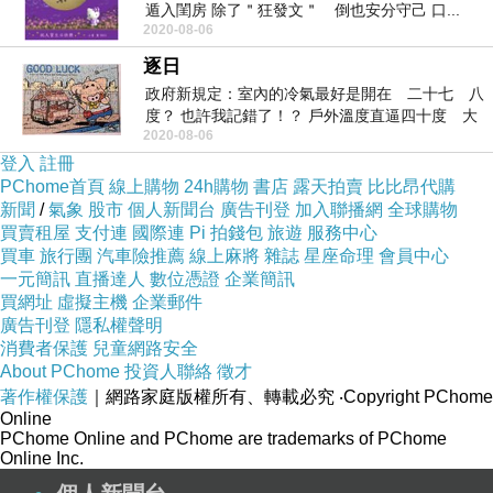
遁入閨房 除了＂狂發文＂ 倒也安分守己 口...
2020-08-06
逐日
政府新規定：室內的冷氣最好是開在 二十七 八
度？ 也許我記錯了！？ 戶外溫度直逼四十度 大
2020-08-06
家熱到...
登入
註冊
PChome首頁
線上購物
24h購物
書店
露天拍賣
比比昂代購
新聞
/
氣象
股市
個人新聞台
廣告刊登
加入聯播網
全球購物
買賣租屋
支付連
國際連
Pi 拍錢包
旅遊
服務中心
買車
旅行團
汽車險推薦
線上麻將
雜誌
星座命理
會員中心
一元簡訊
直播達人
數位憑證
企業簡訊
買網址
虛擬主機
企業郵件
廣告刊登
隱私權聲明
消費者保護
兒童網路安全
About PChome
投資人聯絡
徵才
著作權保護
｜網路家庭版權所有、轉載必究
‧Copyright PChome
Online
PChome Online and PChome are trademarks of PChome
Online Inc.