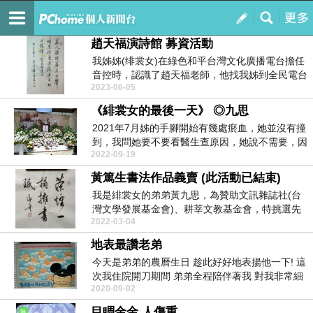
集美群英會
訂閱
我的
趙天福演詩館 募資活動
我姊姊(绯裳女)在綠色和平台灣文化廣播電台擔任
音控時，認識了趙天福老師，他找我姊到全民電台
2023-06-05
［空中台語...
《緋裳女的最後一天》 ◎九思
2021年7月姊的手腳開始有幾處瘀血，她並沒有撞
到，我問她要不要看醫生查原因，她說不需要，因
2022-09-19
為不...
黃篤生書法作品義賣 (此活動已結束)
我是緋裳女的弟弟黃九思，為贊助文訊雜誌社(台
灣文學發展基金會)、耕莘文教基金會，特挑選先
2022-03-04
父黃篤生的書...
地表最讚老弟
今天是弟弟的農曆生日 趁此好好地表揚他一下! 這
次我住院開刀期間 弟弟全程陪伴著我 對我非常細
2020-09-02
心地...
目睭金金 人傷重