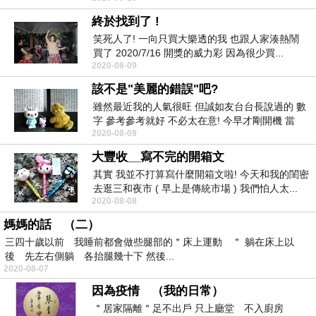
終於找到了 !
笑死人了! 一向只買大樂透的我 也跟人家湊熱鬧
買了 2020/7/16 開獎的威力彩 因為很少買...
2020-08-09
該不是"美麗的錯誤"吧?
雖然最近我的人氣很旺 但誠如友台台長說過的 數
字 參考參考就好 不必太在意! 今早才剛開機 當
2020-08-09
日...
大豐收__寫不完的開箱文
其實 我並不打算寫什麼開箱文啦! 今天和我的閨密
去逛三和夜市 ( 早上是傳統市場 ) 我們怕人太...
2020-08-08
媽媽的話 （二）
三四十歲以前 我睡前都會做些腿部的＂床上運動 ＂ 躺在床上以
後 先左右側躺 各抬腿幾十下 然後...
2020-08-07
因為疫情 （我的日常）
＂居家隔離＂足不出戶 只上廳堂 不入廚房