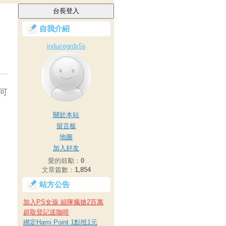
自我介紹
inducegrdx5s
可
關於本站
留言板
地圖
加入好友
愛的鼓勵：
0
文章篇數：
1,854
站方公告
加入PS女孩 組隊瘋搶2百萬
超取登記送咖啡
綁定Hami Point 1點抵1元