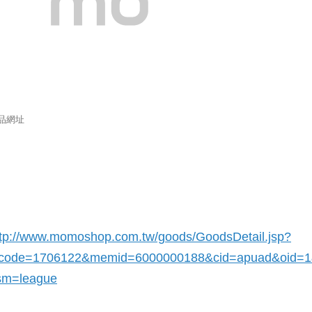
品網址
ttp://www.momoshop.com.tw/goods/GoodsDetail.jsp?
_code=1706122
&memid=6000000188&cid=apuad&oid=
sm=league