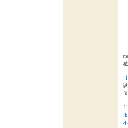
m
禮
【
試
優
前
服
小