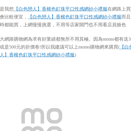
是我想
【白色戀人】香檳色釘珠平口性感網紗小禮服
在網路上買
會比較便宜，
【白色戀人】香檳色釘珠平口性感網紗小禮服
而且
時都能買，上網慢慢挑選，不用等店家開門也不用看店員臉色
大網路購物網為求有好業績都無所不用其極。因為momo都有送3
或是500元的折價卷!所以我建議可以上momo購物網來購買(
【白
人】香檳色釘珠平口性感網紗小禮服
)