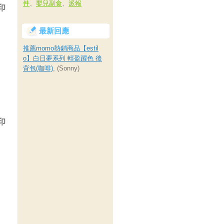
件
、
嬰兒副食
、
派報
印
最新回應
推薦momo熱銷商品【estil
o】白日夢系列 輕盈躍色 後
背包(咖啡)
, (Sonny)
印