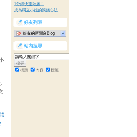
1分鐘快速揪痛！
成為獨立小姐的滾錢心法
好友列表
好友的新聞台Blog
站內搜尋
小
標題
內容
標籤
.
文.
禮
紗