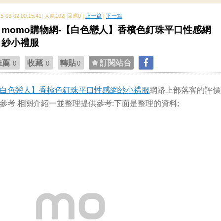
15-03-02 00:15:41| 人氣102| 回應0 |
上一篇
|
下一篇
momo購物網-【白色戀人】香檳色釘珠平口性感網
紗小禮服
推薦
收藏
轉貼
訂閱站台
0
0
0
白色戀人】香檳色釘珠平口性感網紗小禮服
網路上部落客的評價
參考 相關介紹一並整理提供參考:下面是整理的資料;