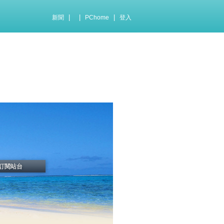
|
|
|
新聞
PChome
登入
訂閱站台