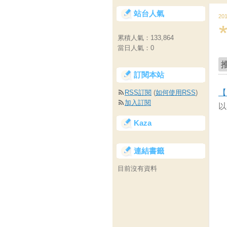
站台人氣
20
累積人氣：
133,864
當日人氣：
0
訂閱本站
【
RSS訂閱
(
如何使用RSS
)
加入訂閱
以
Kaza
連結書籤
目前沒有資料