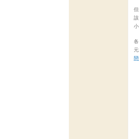
但
該
小
各
元
戀