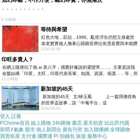
知幻即離，不作方便，離幻即覺，亦無漸次
。。。。。。。。。。
6 小時前
等待與希望
紅色大地，莊喆，1990。亂世浮生仍想立身處世
老老實實做人撫著心跳聽音辨位依憑直覺與本能鑽
2026-08-06
向裂隙的亮處探索另一個心聲另一個共鳴的
印旺多貴人？
在網上隨便玩了個 ai 算八字，感覺好像說的還蠻準……。主要是說我
命盤結構「印星」太旺，印星代表長輩、知識、資源、保護……等，所
22 小時前
新加坡的45天
新加坡的45天 文/林玉鳳 上一篇用佛得角
的世界盃故事，談「中葡平台」這
2026-08-06
登入
註冊
PChome首頁
線上購物
24h購物
書店
露天拍賣
比比昂代購
新聞
/
氣象
股市
個人新聞台
廣告刊登
加入聯播網
全球購物
商品網址
:
買賣租屋
支付連
國際連
Pi 拍錢包
旅遊
服務中心