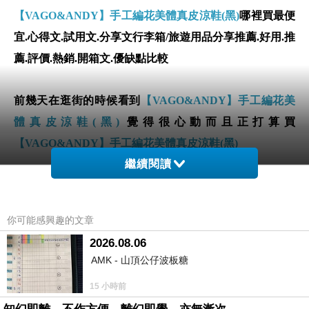
【VAGO&ANDY】手工編花美體真皮涼鞋(黑)
哪裡買最便
宜.心得文.試用文.分享文行李箱/旅遊用品分享推薦.好用.推
薦.評價.熱銷.開箱文.優缺點比較
前幾天在逛街的時候看到
【VAGO&ANDY】手工編花美
體真皮涼鞋(黑)
覺得很心動而且正打算買
【VAGO&ANDY】手工編花美體真皮涼鞋(黑)
繼續閱讀
但是我想
【VAGO&ANDY】手工編花美體真皮涼鞋(黑)
在網路上買應該會比較便宜，
【VAGO&ANDY】手工編
你可能感興趣的文章
花美體真皮涼鞋(黑)
而且24小時都能買，上網慢慢挑選，
2026.08.06
不用等店家開門也不用看店員臉色
AMK - 山頂公仔波板糖
15 小時前