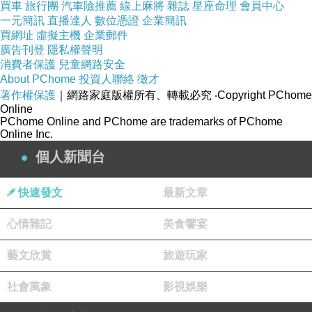
http://www.momoshop.com.tw/goods/GoodsDet
買車
旅行團
汽車險推薦
線上麻將
雜誌
星座命理
會員中心
一元簡訊
直播達人
數位憑證
企業簡訊
ail.jsp?
買網址
虛擬主機
企業郵件
i_code=2811864&memid=6000000188&cid=ap
廣告刊登
隱私權聲明
uad&oid=1&osm=league
消費者保護
兒童網路安全
About PChome
投資人聯絡
徵才
著作權保護
｜網路家庭版權所有、轉載必究
‧Copyright PChome
商品訊息功能
:
Online
PChome Online and PChome are trademarks of PChome
Online Inc.
個人新聞台
品號：2811864
快速發文
最新文章
心情雜記
美食饗宴
此版型正常，依平常尺寸選購
藝文欣賞
旅遊玩家
社會萬象
影視娛樂