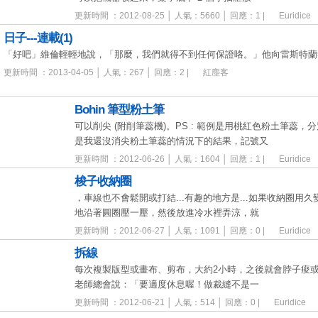
更新時間 ：2012-08-25 │ 人氣：5660 │ 回應：1 |
Euridice
日子---連載(1)
「好吧」維倫輕輕地說，「那麼，我們就得不到任何保證咯。」他向雷斯特蘭
更新時間 ：2013-04-05 │ 人氣：267 │ 回應：2 |
紅塵客
Bohin 筆型粉土筆
可以削尖 (附削筆蕊機)。PS : 範例是用桃紅色粉土筆蕊
是我還沒消尖粉土筆蕊的情況下的結果，記號又
更新時間 ：2012-06-26 │ 人氣：1604 │ 回應：1 |
Euridice
梭子收納圈
，車線也不會鬆開或打結...有趣的地方是...如果收納圈用久
地沿著圓圈壓一壓，然後放進冷水裡弄涼，就
更新時間 ：2012-06-27 │ 人氣：1091 │ 回應：0 |
Euridice
拆線
每次複製版型或畫布、剪布，大約2小時，之後就會脖子痠或失去
老師總會說：「要適度休息喔！做裁縫不是一
更新時間 ：2012-06-21 │ 人氣：514 │ 回應：0 |
Euridice