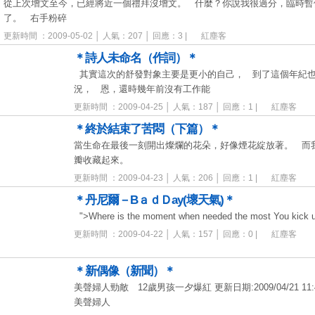
從上次增文至今，已經將近一個禮拜沒增文。 什麼？你說我很過分，臨時暫
了。 右手粉碎
更新時間 ：2009-05-02 │ 人氣：207 │ 回應：3 |
紅塵客
＊詩人未命名（作詞）＊
其實這次的舒發對象主要是更小的自己， 到了這個年紀也
況， 恩，還時幾年前沒有工作能
更新時間 ：2009-04-25 │ 人氣：187 │ 回應：1 |
紅塵客
＊終於結束了苦悶（下篇）＊
當生命在最後一刻開出燦爛的花朵，好像煙花綻放著。 而
瓣收藏起來。
更新時間 ：2009-04-23 │ 人氣：206 │ 回應：1 |
紅塵客
＊丹尼爾－BａｄＤay(壞天氣)＊
">Where is the moment when needed the most You kick u
更新時間 ：2009-04-22 │ 人氣：157 │ 回應：0 |
紅塵客
＊新偶像（新聞）＊
美聲婦人勁敵 12歲男孩一夕爆紅 更新日期:2009/04/21 
美聲婦人