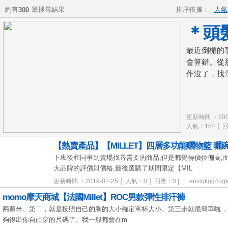
約有
筆搜尋結果
排序依據：
人氣
300
＊頭
最近倒楣的
會算錯。從
作沒了，找章
更新時間 ：2009
人氣：154 │ 回
【熱賣產品】【MILLET】四層多功能曬物籃 曬碗
下班後和同事到賣場找尋需要的商品,但是都覺得價位偏高,而
大品牌的評價與價格,最後選購了期間限定【MIL
更新時間 ：2019-02-25 │ 人氣：0 │ 回應：0 |
euicgkgg4qg
momo摩天商城【法國Millet】ROC男款彈性排汗褲
兩釐米。第二，就是按照自己的胸的大小確定罩杯大小。第三步就很簡單啦，
夠得出你自己穿的尺碼了。我一般都會在m