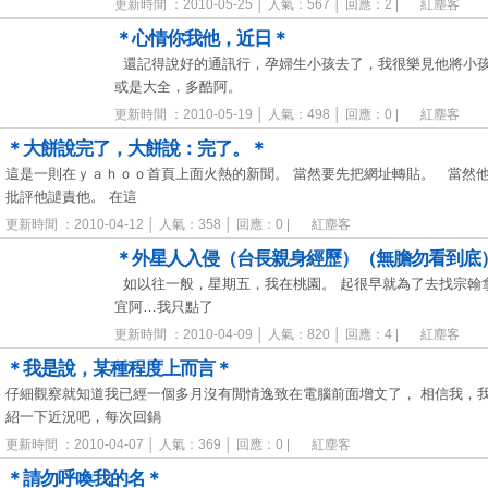
更新時間 ：2010-05-25 │ 人氣：567 │ 回應：2 |
紅塵客
＊心情你我他，近日＊
還記得說好的通訊行，孕婦生小孩去了，我很樂見他將小孩
或是大全，多酷阿。
更新時間 ：2010-05-19 │ 人氣：498 │ 回應：0 |
紅塵客
＊大餅說完了，大餅說：完了。＊
這是一則在ｙａｈｏｏ首頁上面火熱的新聞。 當然要先把網址轉貼。 當然
批評他譴責他。 在這
更新時間 ：2010-04-12 │ 人氣：358 │ 回應：0 |
紅塵客
＊外星人入侵（台長親身經歷）（無膽勿看到底
如以往一般，星期五，我在桃園。 起很早就為了去找宗翰
宜阿…我只點了
更新時間 ：2010-04-09 │ 人氣：820 │ 回應：4 |
紅塵客
＊我是說，某種程度上而言＊
仔細觀察就知道我已經一個多月沒有閒情逸致在電腦前面增文了， 相信我，
紹一下近況吧，每次回鍋
更新時間 ：2010-04-07 │ 人氣：369 │ 回應：0 |
紅塵客
＊請勿呼喚我的名＊