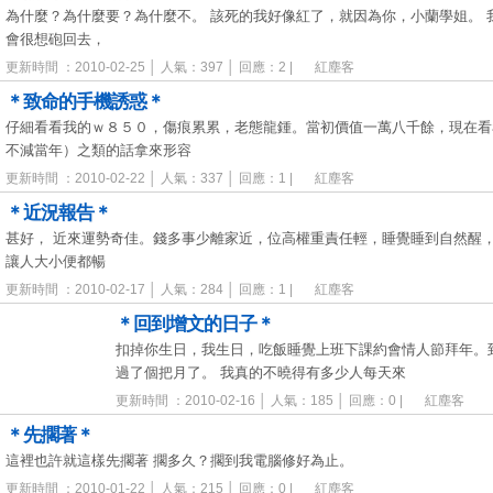
為什麼？為什麼要？為什麼不。 該死的我好像紅了，就因為你，小蘭學姐。
會很想砲回去，
更新時間 ：2010-02-25 │ 人氣：397 │ 回應：2 |
紅塵客
＊致命的手機誘惑＊
仔細看看我的ｗ８５０，傷痕累累，老態龍鍾。當初價值一萬八千餘，現在看
不減當年）之類的話拿來形容
更新時間 ：2010-02-22 │ 人氣：337 │ 回應：1 |
紅塵客
＊近況報告＊
甚好， 近來運勢奇佳。錢多事少離家近，位高權重責任輕，睡覺睡到自然醒
讓人大小便都暢
更新時間 ：2010-02-17 │ 人氣：284 │ 回應：1 |
紅塵客
＊回到增文的日子＊
扣掉你生日，我生日，吃飯睡覺上班下課約會情人節拜年。
過了個把月了。 我真的不曉得有多少人每天來
更新時間 ：2010-02-16 │ 人氣：185 │ 回應：0 |
紅塵客
＊先擱著＊
這裡也許就這樣先擱著 擱多久？擱到我電腦修好為止。
更新時間 ：2010-01-22 │ 人氣：215 │ 回應：0 |
紅塵客