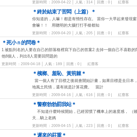
更新時間 ：2009-04-22 │ 人氣：314 │ 回應：0 |
紅塵客
＊終於結束了苦悶（上篇）＊
你知道的，人嘛！都是有惰性存在。 當你一大早起來發現窗
會嘛！！ 用聰明的大腦打打手槍都知
更新時間 ：2009-04-20 │ 人氣：205 │ 回應：0 |
紅塵客
＊死小ｎ的問卷＊
1.被點到名的人要在自己的部落格裡寫下自己的答案2.去掉一個自己不喜歡的
他8個人，列出8人需要回問題的
更新時間 ：2009-04-18 │ 人氣：189 │ 回應：0 |
紅塵客
＊檳榔、羞恥、黃荊棘＊
當一個人有了目標之後就會開始計畫，如果目標是去日本，
地風土民情，還有就是計算花費。 當計
更新時間 ：2009-04-16 │ 人氣：616 │ 回應：0 |
紅塵客
＊警察勃勃罰我站＊
不知道什麼時候開始，已經習慣了機車上的速度感， （
天…騎上老媽
更新時間 ：2009-04-15 │ 人氣：223 │ 回應：0 |
紅塵客
＊遲來的莊重＊