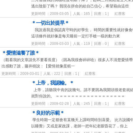
逃出陰影了嗎？ 我現在拼命的給自己信心，希望藉由這些
更新時間 ：2009-03-05 │ 人氣：165 │ 回應：1 |
紅塵客
＊一切出於提早＊
我說過我是個認真守時的好學生， 時間的重要性就好像食
這項條件就好像是每天睡前一定打手槍一樣的動力來
更新時間 ：2009-03-03 │ 人氣：119 │ 回應：0 |
紅塵客
＊愛情滋養了誰＊
（觀看我的文章請先不要看長度）（因為我很會碎碎唸）很多人不清楚愛情帶
出感動了誰，藤井樹說：【愛情就像蛋糕一
更新時間 ：2009-03-01 │ 人氣：222 │ 回應：1 |
紅塵客
＊上帝，我認輸。＊
上帝，請聽我中肯的說幾句。請不要因為我開頭很老套就結
就對你說的。 ＝＝＝＝＝＝＝＝＝＝＝＝＝＝＝＝＝＝
更新時間 ：2009-02-28 │ 人氣：245 │ 回應：1 |
紅塵客
＊良好的示範＊
學生時期一定都會有某幾天上課時間特別喜愛。 比方說國
以睡覺）又或是家政課，老師一把年紀老眼昏花了，你上