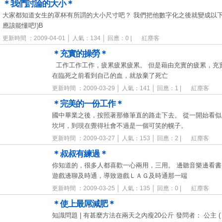
＊我們討論的大小＊
大家都知道女生的罩杯有所謂的大小尺寸吧？ 我們把他數字化之後就變成以下格式… 
應該能懂吧!)B
更新時間 ：2009-04-01 │ 人氣：134 │ 回應：0 |
紅塵客
＊充實的操勞＊
工作工作工作，疲累疲累疲累。 但是藉由充實的疲累，充
在臨死之前看到自己的血，就放棄了死亡
更新時間 ：2009-03-29 │ 人氣：141 │ 回應：1 |
紅塵客
＊完美的一份工作＊
國中畢業之後，按照著那條筆直的路走下去。 從一開始看
坎坷，到現在覺得社會不過是一個可笑的幌子。
更新時間 ：2009-03-27 │ 人氣：153 │ 回應：2 |
紅塵客
＊叔叔有練過＊
你知道的，很多人都喜歡一心兩用，三用。 邊聽音樂邊看書
遊戲邊聊及時通，導致遊戲ＬＡＧ及時通那一端
更新時間 ：2009-03-25 │ 人氣：135 │ 回應：0 |
紅塵客
＊使上最屌減肥＊
知識問題 | 有甚麼方法在兩天之內瘦20公斤 發問者： 公主 ( 初