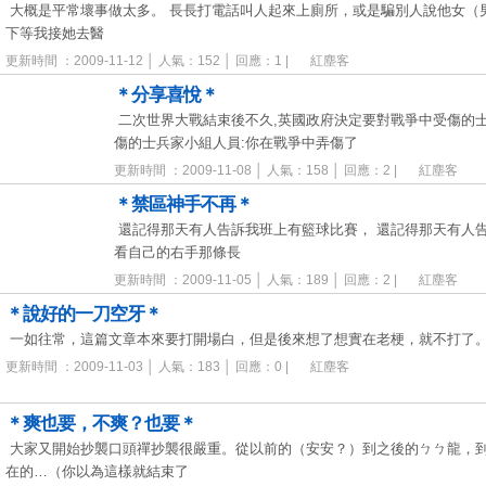
大概是平常壞事做太多。 長長打電話叫人起來上廁所，或是騙別人說他女（
下等我接她去醫
更新時間 ：2009-11-12 │ 人氣：152 │ 回應：1 |
紅塵客
＊分享喜悅＊
二次世界大戰結束後不久,英國政府決定要對戰爭中受傷的士
傷的士兵家小組人員:你在戰爭中弄傷了
更新時間 ：2009-11-08 │ 人氣：158 │ 回應：2 |
紅塵客
＊禁區神手不再＊
還記得那天有人告訴我班上有籃球比賽， 還記得那天有人告
看自己的右手那條長
更新時間 ：2009-11-05 │ 人氣：189 │ 回應：2 |
紅塵客
＊說好的一刀空牙＊
一如往常，這篇文章本來要打開場白，但是後來想了想實在老梗，就不打了
更新時間 ：2009-11-03 │ 人氣：183 │ 回應：0 |
紅塵客
＊爽也要，不爽？也要＊
大家又開始抄襲口頭禪抄襲很嚴重。從以前的（安安？）到之後的ㄅㄅ龍，
在的…（你以為這樣就結束了