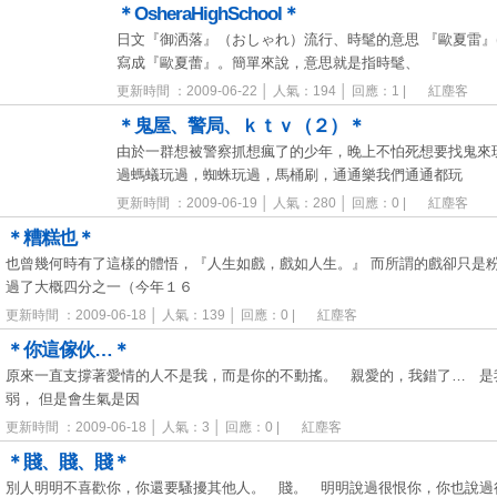
＊OsheraHighSchool＊
日文『御洒落』（おしゃれ）流行、時髦的意思 『歐夏雷』(o
寫成『歐夏蕾』。簡單來說，意思就是指時髦、
更新時間 ：2009-06-22 │ 人氣：194 │ 回應：1 |
紅塵客
＊鬼屋、警局、ｋｔｖ（２）＊
由於一群想被警察抓想瘋了的少年，晚上不怕死想要找鬼來
過螞蟻玩過，蜘蛛玩過，馬桶刷，通通樂我們通通都玩
更新時間 ：2009-06-19 │ 人氣：280 │ 回應：0 |
紅塵客
＊糟糕也＊
也曾幾何時有了這樣的體悟，『人生如戲，戲如人生。』 而所謂的戲卻只是
過了大概四分之一（今年１６
更新時間 ：2009-06-18 │ 人氣：139 │ 回應：0 |
紅塵客
＊你這傢伙…＊
原來一直支撐著愛情的人不是我，而是你的不動搖。 親愛的，我錯了… 是
弱， 但是會生氣是因
更新時間 ：2009-06-18 │ 人氣：3 │ 回應：0 |
紅塵客
＊賤、賤、賤＊
別人明明不喜歡你，你還要騷擾其他人。 賤。 明明說過很恨你，你也說過