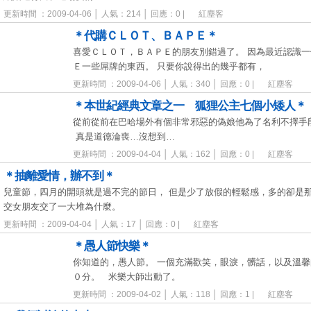
更新時間 ：2009-04-06 │ 人氣：214 │ 回應：0 |
紅塵客
＊代購ＣＬＯＴ、ＢＡＰＥ＊
喜愛ＣＬＯＴ，ＢＡＰＥ的朋友別錯過了。 因為最近認識
Ｅ一些屌牌的東西。 只要你說得出的幾乎都有，
更新時間 ：2009-04-06 │ 人氣：340 │ 回應：0 |
紅塵客
＊本世紀經典文章之一 狐狸公主七個小矮人＊
從前從前在巴哈場外有個非常邪惡的偽娘他為了名利不擇手
真是道德淪喪…沒想到…
更新時間 ：2009-04-04 │ 人氣：162 │ 回應：0 |
紅塵客
＊抽離愛情，辦不到＊
兒童節，四月的開頭就是過不完的節日， 但是少了放假的輕鬆感，多的卻是
交女朋友交了一大堆為什麼。
更新時間 ：2009-04-04 │ 人氣：17 │ 回應：0 |
紅塵客
＊愚人節快樂＊
你知道的，愚人節。 一個充滿歡笑，眼淚，髒話，以及溫
０分。 米樂大師出動了。
更新時間 ：2009-04-02 │ 人氣：118 │ 回應：1 |
紅塵客