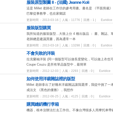
服裝原型製圖 II - (法國) Jeanne Koli
這是 Millet 老師在工作坊的參考用書。書名是 《平面剪裁》，作者
巴黎從事教學，也在家鄉諾
更新時間 ：2013-03-16 │ 人氣：11776 │ 回應：1 |
Euridice
服裝版型購買
我所知道的服裝版型...大致上分 4 種出版品 ： 書、雜誌、單品
老師總是建議買書，因為通常一本
更新時間 ：2013-03-18 │ 人氣：13298 │ 回應：0 |
Euridice
不會失敗的洋裝
拉克蘭袖洋裝 (同一個版型可以做長度變化，可以做上衣也
Coupe Couzu 是所有單品版型中，最簡單
更新時間 ：2012-12-03 │ 人氣：2293 │ 回應：0 |
Euridice
如何使用洋裁雜誌裡的版型
Millet 老師拿出了好幾本洋裁雜誌讓我選擇，我從中挑了一本Sa
成法文 《黑色的優雅》，我想作
更新時間 ：2012-06-25 │ 人氣：4125 │ 回應：0 |
Euridice
購買縫紉機行李箱
機器，根本沒辦法扛去工作坊。不像台灣很多人用摩托車帶