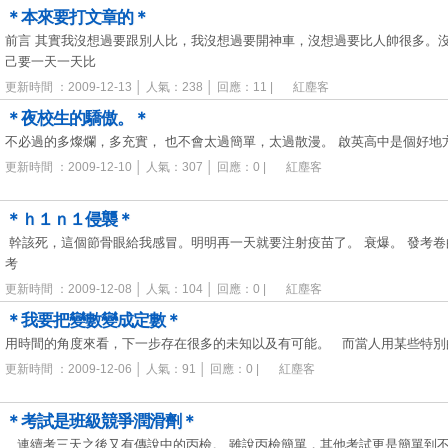
＊本來要打文章的＊
前言 其實我沒想過要跟別人比，我沒想過要開神車，沒想過要比人帥很多。
己要一天一天比
更新時間 ：2009-12-13 │ 人氣：238 │ 回應：11 |
紅塵客
＊夜校生的驕傲。＊
不必過的多燦爛，多充實， 也不會太過簡單，太過散漫。 啟英高中是個好地方
更新時間 ：2009-12-10 │ 人氣：307 │ 回應：0 |
紅塵客
＊ｈ１ｎ１侵襲＊
幹該死，這個節骨眼給我感冒。明明再一天就要注射疫苗了。 衰爆。 發考
考
更新時間 ：2009-12-08 │ 人氣：104 │ 回應：0 |
紅塵客
＊我要把變數變成定數＊
用時間的角度來看，下一步存在很多的未知以及有可能。 而當人用某些特
更新時間 ：2009-12-06 │ 人氣：91 │ 回應：0 |
紅塵客
＊考試是班級競爭潤滑劑＊
連續考三天之後又有傳說中的丙檢。 雖說丙檢簡單，其他考試更是簡單到不