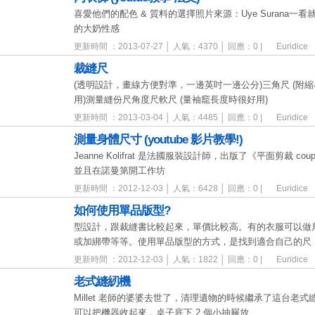
喜愛他們的配色 & 質料的選擇照片來源：Uye Surana一看就不是 V
的大奶性感
更新時間 ：2013-07-27 │ 人氣：4370 │ 回應：0 |
Euridice
裁縫尺
(透明設計，畫線方便對準，一邊英吋一邊公分)三角尺 (附
用)測量縫份尺角度尺軟尺 (量袖竉長度時很好用)
更新時間 ：2013-03-04 │ 人氣：4485 │ 回應：0 |
Euridice
測量身體尺寸 (youtube 影片教學!)
Jeanne Kolifrat 是法國服裝設計師，出版了《平面剪裁 co
並且在諾曼第開工作坊
更新時間 ：2012-12-03 │ 人氣：6428 │ 回應：0 |
Euridice
如何使用單品版型?
型設計，跟裁縫書比較起來，單價比較高。有的衣服可以做
或加綁帶等等。使用單品版型的方式，是找到適合自己的尺
更新時間 ：2012-12-03 │ 人氣：1822 │ 回應：0 |
Euridice
老式縫紉機
Millet 老師的婆婆去世了，清理遺物的時候繼承了這台老
可以把機器收起來，桌子底下 2 個小抽屜放