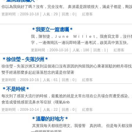
你以為我病好了嗎？沒有，完全沒有。 鼻涕還是跟噴很大，滿桌子都是，
更新時間 ：2009-10-18 │ 人氣：29 │ 回應：0 |
紅塵客
＊我要立一篇遺囑＊
我，陳智捷，Ｊｕｎｅ Ｍｉｌｌｅｔ。我會寫文章，沒什
字，一邊傳簡訊一邊玩即時通一邊考試，啟英高中第五快。
更新時間 ：2009-10-16 │ 人氣：186 │ 回應：1 |
紅塵客
＊徐佳瑩－失落沙洲＊
徐佳瑩－失落沙洲又來到這個港口沒有原因的拘留我的心乘著斑駁的輕舟尋找
雙手經過那麼多起起落落想念的還是你望著
更新時間 ：2009-10-16 │ 人氣：61 │ 回應：0 |
紅塵客
＊不是時候＊
每次到了感冒大流行的時候，最尷尬的就是太常出現在公共場合而遭受感染。
會造成發燒感冒流鼻水等症狀（嘆氣&nb
更新時間 ：2009-10-14 │ 人氣：22 │ 回應：0 |
紅塵客
＊溫馨的好地方＊
其實我每天都很想增文。我發誓 真的唷。 但是每天都沒辦
一個很簡單的原因，