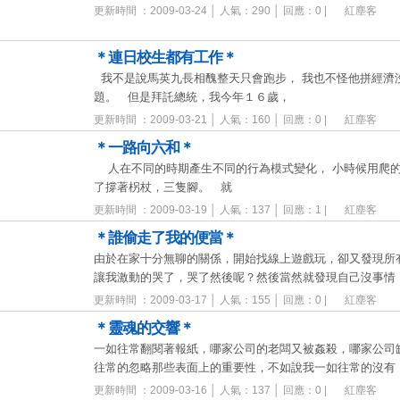
更新時間 ：2009-03-24 │ 人氣：290 │ 回應：0 |
紅塵客
＊連日校生都有工作＊
我不是說馬英九長相醜整天只會跑步， 我也不怪他拼經濟
題。 但是拜託總統，我今年１６歲，
更新時間 ：2009-03-21 │ 人氣：160 │ 回應：0 |
紅塵客
＊一路向六和＊
人在不同的時期產生不同的行為模式變化， 小時候用爬的
了撐著柺杖，三隻腳。 就
更新時間 ：2009-03-19 │ 人氣：137 │ 回應：1 |
紅塵客
＊誰偷走了我的便當＊
由於在家十分無聊的關係，開始找線上遊戲玩，卻又發現所
讓我激動的哭了，哭了然後呢？然後當然就發現自己沒事情
更新時間 ：2009-03-17 │ 人氣：155 │ 回應：0 |
紅塵客
＊靈魂的交響＊
一如往常翻閱著報紙，哪家公司的老闆又被姦殺，哪家公司
往常的忽略那些表面上的重要性，不如說我一如往常的沒有
更新時間 ：2009-03-16 │ 人氣：137 │ 回應：0 |
紅塵客