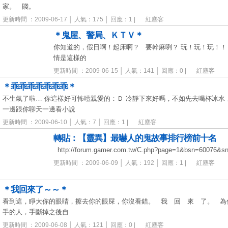
家。 賤。
更新時間 ：2009-06-17 │ 人氣：175 │ 回應：1 |
紅塵客
＊鬼屋、警局、ＫＴＶ＊
你知道的，假日啊！起床啊？ 要幹麻咧？ 玩！玩！玩！！
情是這樣的
更新時間 ：2009-06-15 │ 人氣：141 │ 回應：0 |
紅塵客
＊乖乖乖乖乖乖乖＊
不生氣了啦… 你這樣好可怖噎親愛的：Ｄ 冷靜下來好嗎，不如先去喝杯冰水
一邊跟你聊天一邊看小說
更新時間 ：2009-06-10 │ 人氣：7 │ 回應：1 |
紅塵客
轉貼：【靈異】最嚇人的鬼故事排行榜前十名
http://forum.gamer.com.tw/C.php?page=1&bsn=60076&
更新時間 ：2009-06-09 │ 人氣：192 │ 回應：1 |
紅塵客
＊我回來了～～＊
看到這，睜大你的眼睛，擦去你的眼屎，你沒看錯。 我 回 來 了。 為
手的人，手斷掉之後自
更新時間 ：2009-06-08 │ 人氣：121 │ 回應：0 |
紅塵客