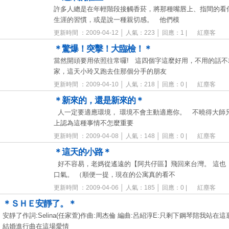
許多人總是在年輕階段接觸香菸，將那種嘴唇上、指間的看
生涯的習慣，或是說一種親切感。 他們模
更新時間 ：2009-04-12 │ 人氣：223 │ 回應：1 |
紅塵客
＊驚爆！突擊！大臨檢！＊
當然開頭要用依照往常囉! 這四個字這麼好用，不用的話
家，這天小玲又跑去住那個分手的朋友
更新時間 ：2009-04-10 │ 人氣：218 │ 回應：0 |
紅塵客
＊新來的，還是新來的＊
人一定要適應環境， 環境不會主動適應你。 不曉得大師
上認為這種事情不怎麼重要
更新時間 ：2009-04-08 │ 人氣：148 │ 回應：0 |
紅塵客
＊這天的小路＊
好不容易，老媽從遙遠的【阿共仔區】飛回來台灣。 這也
口氣。 （順便一提，現在的公寓真的看不
更新時間 ：2009-04-06 │ 人氣：185 │ 回應：0 |
紅塵客
＊ＳＨＥ安靜了。＊
安靜了作詞:Selina(任家萱)作曲:周杰倫 編曲:呂紹淳E:只剩下鋼琴陪我
結婚進行曲在這場愛情