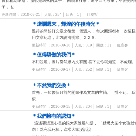
青春稍縱即逝， 釐歌是飄落的葉子， 回頭看往事，追不回的故事，不改變的
子， 佔
更新時間 ：2010-09-21 │ 人氣：254 │ 回應：1 |
紅塵客
＊燦爛週末，輝煌的午後時光＊
難得的開始打文章之後第一個週末， 每次回歸都有一次這
用文章紀念，比方說清明節、２２８、
更新時間 ：2010-09-18 │ 人氣：319 │ 回應：1 |
紅塵客
＊值得驕傲的我們＊
不用說啦，圖片當然跟內文有關 看下去你就知道，不虎爛
更新時間 ：2010-09-17 │ 人氣：252 │ 回應：1 |
紅塵客
＊不然我們交換＊
首先，一如數個月前的開頭作為文章的主軸。 辦不到。 
依
更新時間 ：2010-09-15 │ 人氣：204 │ 回應：1 |
紅塵客
＊我們擁有的認知＊
這邊要語重心長的跟大家說幾句話， 「點燃火柴小女孩就
啊！點完我死掉，這樣大家沒話說