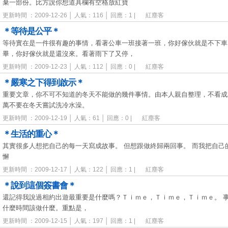
棄一部份。比方說你想道具欄有空格放紅寶
更新時間 ：2009-12-26 │ 人氣：116 │ 回應：1 |
紅塵客
＊等待是公平＊
等待實在是一件很有趣的事情，看著公車一班接著一班，你好傢伙就是不下車
畢，你好傢伙就是還沒來。看著雨下了又停，
更新時間 ：2009-12-23 │ 人氣：112 │ 回應：0 |
紅塵客
＊嚴寒之下得到啟示＊
重要文章，你不可不知道的冬天不能做的幾件事情。由本人親自整理，不看成
萬不要在冬天嘗試洗冷水澡。
更新時間 ：2009-12-19 │ 人氣：61 │ 回應：0 |
紅塵客
＊生活的重心＊
其實很多人想把自己的每一天寫成故事。 但想跟做終歸兩回事。 而我把自己
懈
更新時間 ：2009-12-17 │ 人氣：122 │ 回應：1 |
紅塵客
＊說到這個簽書會＊
還記得我說過相約出遊最重要是什麼嗎？Ｔｉｍｅ，Ｔｉｍｅ，Ｔｉｍｅ。 
什麼時間該做什麼。重點是，
更新時間 ：2009-12-15 │ 人氣：197 │ 回應：1 |
紅塵客