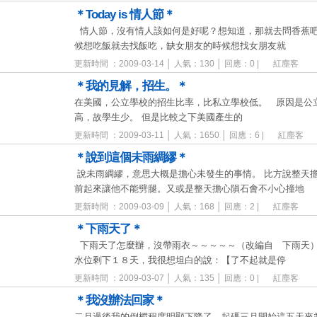
＊Today is 情人節＊
情人節，沒有情人該如何是好呢？想知道，那就去問香蕉吧
候想吃飯就去找飯吃，缺女朋友的時候想找女朋友就
更新時間 ：2009-03-14 │ 人氣：130 │ 回應：0 |
紅塵客
＊我的見解，招生。＊
在美國，公立學校的招生比率，比私立學校低。 原因是公
高，故學生少。 但是比較之下美國產生的
更新時間 ：2009-03-11 │ 人氣：1650 │ 回應：6 |
紅塵客
＊說到這個未雨綢繆＊
說未雨綢繆，意思大概是擔心未發生的事情。 比方說整天
前起來讓他不能劈腿。又或是整天擔心隕石會不小心撞地
更新時間 ：2009-03-09 │ 人氣：168 │ 回應：2 |
紅塵客
＊下雨天了＊
下雨天了怎麼辦，沒帶雨衣～～～～～（改編自 下雨天）
水位剩下１８天，我很想坦白的說：【了不起就是停
更新時間 ：2009-03-07 │ 人氣：135 │ 回應：0 |
紅塵客
＊我沒辦法回家＊
二月過後我的倒楣程度明顯下降了，起碼三月開始這五天來