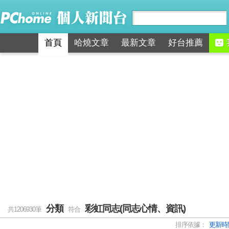
首頁
哈燒文章
最新文章
好台推薦
分類
彩虹同志(同志心情、資訊)
共1206930筆
符合
排序依據：
更新時