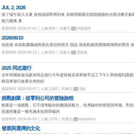
JUL 2, 2026
過了端午就入大暑 炎熱地獄即將到來 前兩周都還在陸陸續續的大雨涼爽天氣啊..
無力痠痛 鼻
更新時間 :2026-07-02 │ 人氣:659 │ 回應:0 |
叫我老闆
2026/06/10
你說過 你喜歡朦朧細雨落在肩頭的雨天 我說 我喜歡聽雨聲嘀嗒嘀嗒的聲音 
更新時間 :2026-06-10 │ 人氣:602 │ 回應:0 |
浪跡者
2025 同志遊行
去年韓國旅遊沒參加同志遊行今年趕快報名當舉旗手志工下午1:30就報到護
辦花車遊行效果出奇的好
更新時間 :2026-06-07 │ 人氣:1350 │ 回應:0 |
沛緹
挑戰創業：從零到公司的冒險旅程
創業是一場挑戰，它不僅考驗你的膽識與毅力，也考驗你的智慧與準備。對於
段過程像是一條充滿未知與障礙的
更新時間 :2026-06-03 │ 人氣:1376 │ 回應:0 |
neilpresco
發票與選擇的文化