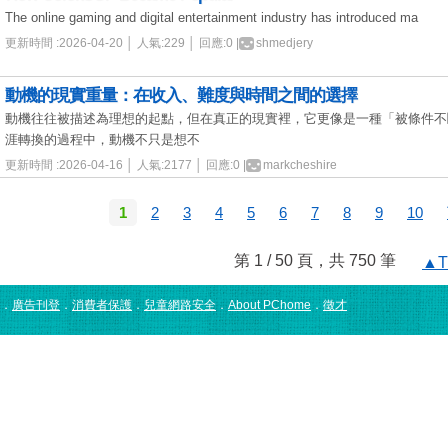
The online gaming and digital entertainment industry has introduced ma
更新時間 :2026-04-20 │ 人氣:229 │ 回應:0 |
shmedjery
動機的現實重量：在收入、難度與時間之間的選擇
動機往往被描述為理想的起點，但在真正的現實裡，它更像是一種「被條件不
涯轉換的過程中，動機不只是想不
更新時間 :2026-04-16 │ 人氣:2177 │ 回應:0 |
markcheshire
1
2
3
4
5
6
7
8
9
10
第 1 / 50 頁，共 750 筆
▲T
．
廣告刊登
．
消費者保護
．
兒童網路安全
．
About PChome
．
徵才