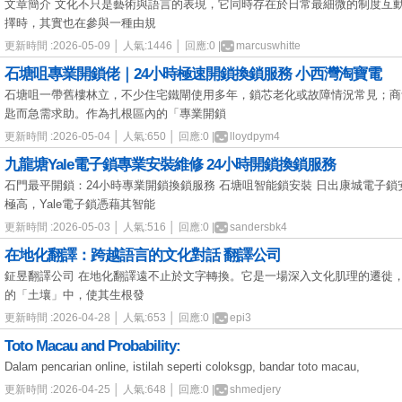
文章簡介 文化不只是藝術與語言的表現，它同時存在於日常最細微的制度互
擇時，其實也在參與一種由規
更新時間 :2026-05-09 │ 人氣:1446 │ 回應:0 |
marcuswhitte
石塘咀專業開鎖佬｜24小時極速開鎖換鎖服務 小西灣淘寶電
石塘咀一帶舊樓林立，不少住宅鐵閘使用多年，鎖芯老化或故障情況常見；商
匙而急需求助。作為扎根區內的「專業開鎖
更新時間 :2026-05-04 │ 人氣:650 │ 回應:0 |
lloydpym4
九龍塘Yale電子鎖專業安裝維修 24小時開鎖換鎖服務
石門最平開鎖：24小時專業開鎖換鎖服務 石塘咀智能鎖安裝 日出康城電子
極高，Yale電子鎖憑藉其智能
更新時間 :2026-05-03 │ 人氣:516 │ 回應:0 |
sandersbk4
在地化翻譯：跨越語言的文化對話 翻譯公司
鉦昱翻譯公司 在地化翻譯遠不止於文字轉換。它是一場深入文化肌理的遷徙
的「土壤」中，使其生根發
更新時間 :2026-04-28 │ 人氣:653 │ 回應:0 |
epi3
Toto Macau and Probability:
Dalam pencarian online, istilah seperti coloksgp, bandar toto macau,
更新時間 :2026-04-25 │ 人氣:648 │ 回應:0 |
shmedjery