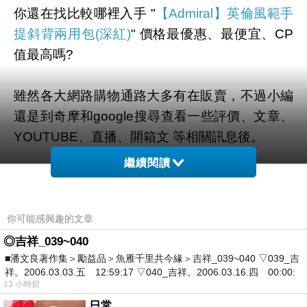
你還在找比較哪裡入手 "
【Admiral】英倫風範手
提斜背兩用包(深紅)
" 價格最優惠、最便宜、CP
值最高嗎?
雖然各大網路購物通路大多有在販賣，不過小編
還是到奇摩和google搜尋查看一些評價、文章、
YOUTUBE、直播、開箱文 等相關訊息後。
繼續閱讀
幫您整理出來在
momo購物網
最划算啦。
有需要的網友們可以點擊下面按鈕即可獲得最新
你可能感興趣的文章
的優惠折扣喔！
◎吉祥_039~040
■潘文良著作集＞勵益品＞魚雁千里共今緣＞吉祥_039~040 ▽039_吉
祥。2006.03.03.五 12:59:17 ▽040_吉祥。2006.03.16.四 00:00:
13 小時前
日常