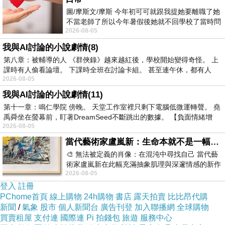
=>點此取得優惠<=
圖/摩斯文/摩斯 今年初可可就跟我提她要離職了她
不當老師了所以今年暑假後她就不回學校了當時問
2026-08-05
她不是很喜歡幼幼班的小朋友嗎捨得不
我與AI討論的小說劇情(8)
第八章：被輔導的人 《群俠錄》越來越紅後，學校開始變得奇怪。 上
課時有人偷看論壇。 下課時全班在討論卡組。 甚至連午休，都有人
2026-08-05
我與AI討論的小說劇情(11)
第十一章：鳴仁學院 傍晚。 天堂工作室裡只剩下電腦低微運轉聲。 堯
禹舜坐在螢幕前，盯著DreamSeed不斷跳出的數據。 【負面情緒增
2026-08-05
關於Admiral
當代藝術家盧嵐新：生命本就不是一幅能被定義的肖像，在混亂與交疊中拼湊完整的靈魂
🎨 無法被定義的肖像：在混沌中尋找自己 當代藝
術家盧嵐新在此幅充滿抽象肌理與深邃情感的新作
2026-08-05
中，以灰白為基底，交織著塗抹、刮擦與
登入
註冊
PChome首頁
線上購物
24h購物
書店
露天拍賣
比比昂代購
1914
年成立於英國，早期以製作英國皇家海軍制服為主，商標也
新聞
/
氣象
股市
個人新聞台
廣告刊登
加入聯播網
全球購物
買賣租屋
支付連
國際連
Pi 拍錢包
旅遊
服務中心
是由海軍上將的徽章演變而成，在英國是階級與地位的象徵，後來