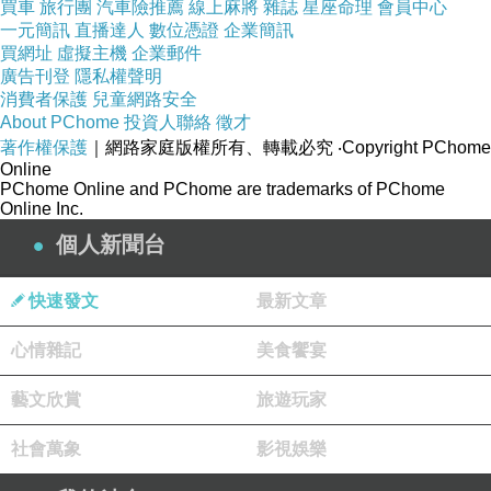
買車
旅行團
汽車險推薦
線上麻將
雜誌
星座命理
會員中心
漸漸演變多元化服裝品牌。
一元簡訊
直播達人
數位憑證
企業簡訊
買網址
虛擬主機
企業郵件
廣告刊登
隱私權聲明
消費者保護
兒童網路安全
About PChome
投資人聯絡
徵才
著作權保護
｜網路家庭版權所有、轉載必究
‧Copyright PChome
1970
年Admiral在運動服裝上置入流行元素，成為英國運動服裝及
Online
PChome Online and PChome are trademarks of PChome
配件的指標性代表，尤其在足球運事上的投入更是首屈一指，並因
Online Inc.
贊助英國球隊而獲得很高的評價，80年代Admiral更將項目擴張到
個人新聞台
其他運動項目上面，如板球、橄欖球...等做為往後在運動項目中的
發展跟合作基礎，90年代後則致力於流行跟時尚服飾及配件上作發
快速發文
最新文章
展，發展出運動項目以外的新風格。
心情雜記
美食饗宴
藝文欣賞
旅遊玩家
社會萬象
影視娛樂
2000
年以來，在英國之外，全球更有超過35個國家的授權代理，