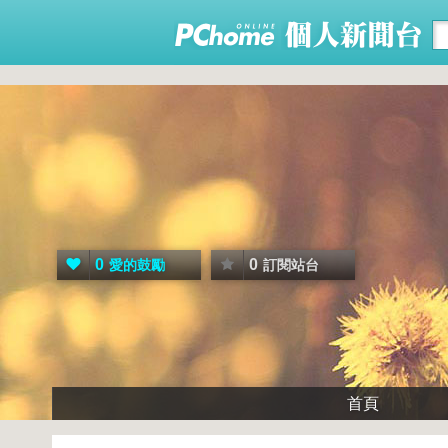
0
0
愛的鼓勵
訂閱站台
首頁