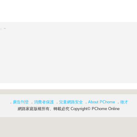
 ~
．
廣告刊登
．
消費者保護
．
兒童網路安全
．
About PChome
．
徵才
網路家庭版權所有、轉載必究 Copyright© PChome Online