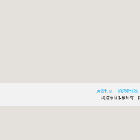
．
廣告刊登
．
消費者保護
網路家庭版權所有、轉載必究 