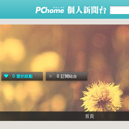
0
0
愛的鼓勵
訂閱站台
首頁