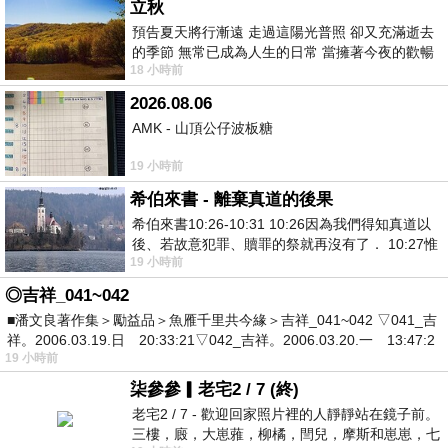
立秋
預告夏天將行漸遠 走過這陽光普照 卻又充滿逝去
的季節 無常已成為人生的日常 當擁著今夜的歡暢
18 小時前
舒心 轉眼驟成昨日 而明晨 太陽
2026.08.06
AMK - 山頂公仔波板糖
19 小時前
希伯來書 - 離棄真道的後果
希伯來書10:26-10:31 10:26因為我們得知真道以
後、若故意犯罪、贖罪的祭就再沒有了． 10:27惟
19 小時前
有戰懼等候審判和那燒滅眾敵人的烈火
◎吉祥_041~042
■潘文良著作集＞勵益品＞魚雁千里共今緣＞吉祥_041~042 ▽041_吉
祥。2006.03.19.日 20:33:21▽042_吉祥。2006.03.20.一 13:47:2
19 小時前
柒參參▎老宅2 / 7 (終)
老宅2 / 7 - 歡迎回家照片裡的人靜靜站在鏡子前。
三樓，廄，大崽蕥，柳橘，閆兒，摩斯和崽崽，七