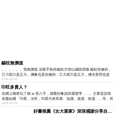
錫杖無價值
。。。。。。我無價值 須親手執持錫杖才得以滅除煩惱 錫杖你修的，
己力因力是正力，佛像也是你修的，己力因力是正力，佛光普照也是
2026-08-06
印旺多貴人？
在網上隨便玩了個 ai 算八字，感覺好像說的還蠻準……。主要是說我
命盤結構「印星」太旺，印星代表長輩、知識、資源、保護……等，所
2026-08-06
好書推薦《女大當家》深深感謝分享自己想法震撼讀者的作家，讓我看到不同樣貌的家庭！