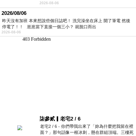
2026-08-06
2026/08/06
昨天沒有加班 本來想說些個日誌吧！ 洗完澡坐在床上 開了筆電 然後
停電了！！ 崽崽當下直接一個三小？ 就脫口而出
2026-08-06
柒參貳▎老宅2 / 6
老宅2 / 6 - 你們帶我出來了「妳為什麼把我留在裡
面？」那句話像一根冰刺，懸在群組頂端。三樓死