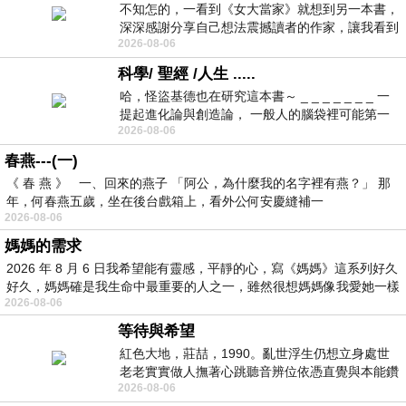
不知怎的，一看到《女大當家》就想到另一本書，
深深感謝分享自己想法震撼讀者的作家，讓我看到
2026-08-06
不同樣貌的家庭！ 《女大
科學/ 聖經 /人生 .....
哈，怪盜基德也在研究這本書～ _ _ _ _ _ _ _ 一
提起進化論與創造論， 一般人的腦袋裡可能第一
2026-08-06
時間就有「 進化論很科
春燕---(一)
《 春 燕 》 一、回來的燕子 「阿公，為什麼我的名字裡有燕？」 那
年，何春燕五歲，坐在後台戲箱上，看外公何安慶縫補一
2026-08-06
媽媽的需求
2026 年 8 月 6 日我希望能有靈感，平靜的心，寫《媽媽》這系列好久
好久，媽媽確是我生命中最重要的人之一，雖然很想媽媽像我愛她一樣
2026-08-06
等待與希望
紅色大地，莊喆，1990。亂世浮生仍想立身處世
老老實實做人撫著心跳聽音辨位依憑直覺與本能鑽
2026-08-06
向裂隙的亮處探索另一個心聲另一個共鳴的