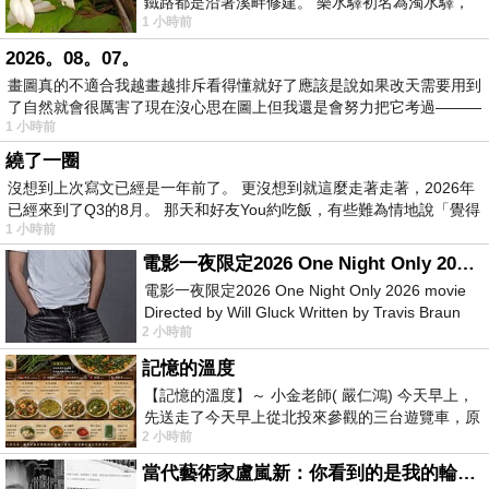
鐵路都是沿著溪畔修建。 樂水驛初名為濁水驛，
1 小時前
但因與臺鐵集集線車站同名，於1953
2026。08。07。
畫圖真的不適合我越畫越排斥看得懂就好了應該是說如果改天需要用到
了自然就會很厲害了現在沒心思在圖上但我還是會努力把它考過———
1 小時前
繞了一圈
沒想到上次寫文已經是一年前了。 更沒想到就這麼走著走著，2026年
已經來到了Q3的8月。 那天和好友You約吃飯，有些難為情地說「覺得
1 小時前
電影一夜限定2026 One Night Only 2026 movie
電影一夜限定2026 One Night Only 2026 movie
Directed by Will Gluck Written by Travis Braun
2 小時前
Starring Monica Barbaro
記憶的溫度
【記憶的溫度】～ 小金老師( 嚴仁鴻) 今天早上，
先送走了今天早上從北投來參觀的三台遊覽車，原
2 小時前
以為展場已經差不多要安靜下來，卻發
當代藝術家盧嵐新：你看到的是我的輪廓，還是你的故事？——藏在藍色裡的希望與光