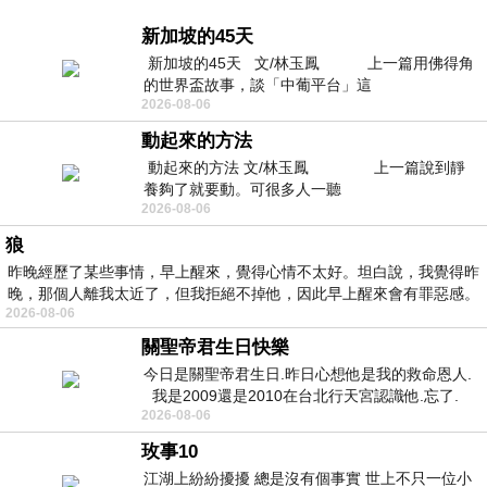
新加坡的45天
新加坡的45天 文/林玉鳳 上一篇用佛得角
的世界盃故事，談「中葡平台」這
2026-08-06
動起來的方法
動起來的方法 文/林玉鳳 上一篇說到靜
養夠了就要動。可很多人一聽
2026-08-06
狼
昨晚經歷了某些事情，早上醒來，覺得心情不太好。坦白說，我覺得昨
晚，那個人離我太近了，但我拒絕不掉他，因此早上醒來會有罪惡感。
2026-08-06
關聖帝君生日快樂
今日是關聖帝君生日.昨日心想他是我的救命恩人.
我是2009還是2010在台北行天宮認識他.忘了.
2026-08-06
一個奇摩交友的網友學
玫事10
江湖上紛紛擾擾 總是沒有個事實 世上不只一位小