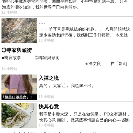
我把心事藏進尋常的問候，海面平靜如昔，心中悸動無法平息。 只有
海底的潮汐知道，我的世界早已向你傾斜。
12 小時前
….
⋯⋯ 羊耳草是毛絨絨的好有趣。 。 八月開始就決
定少協助老師們後，我感到工作好輕鬆。 本來就
13 小時前
不是我的工作啊。 真
◎專家與頭銜
■寓言故事 ◎專家與頭銜
⊕潘文良 在「新創
14 小時前
之谷」裡——
入禪之境
真的， 太靠近， 我也尿不出。
15 小時前
快其心意
我不是中毒太深， 只是在做笑果， PO文有題材，
快其心意 而以， 做某些事情讓自己的內心--- 感到
16 小時前
愉快。