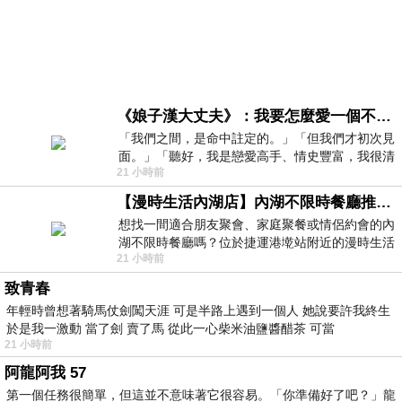
《娘子漢大丈夫》：我要怎麼愛一個不存在的人？
「我們之間，是命中註定的。」「但我們才初次見
面。」「聽好，我是戀愛高手、情史豐富，我很清
21 小時前
楚這種感覺，你我之間的那種感覺，現
【漫時生活內湖店】內湖不限時餐廳推薦｜捷運港墘站美食，聚餐、約會、家庭聚會首選，正餐甜點一次滿足
想找一間適合朋友聚會、家庭聚餐或情侶約會的內
湖不限時餐廳嗎？位於捷運港墘站附近的漫時生活
21 小時前
內湖店，從捷運站步行約4分鐘即可抵
致青春
年輕時曾想著騎馬仗劍闖天涯 可是半路上遇到一個人 她說要許我終生
於是我一激動 當了劍 賣了馬 從此一心柴米油鹽醬醋茶 可當
21 小時前
阿龍阿我 57
第一個任務很簡單，但這並不意味著它很容易。「你準備好了吧？」龍