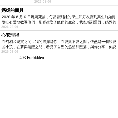
2026-08-06
景影射西藏境外流亡 地下組織
媽媽的面具
2026 年 8 月 6 日媽媽死後，每當讀到她的學生和好友寫到其生前如何
耐心有愛地教導他們，影響改變了他們的生命，我也感到驚訝，媽媽的
2026-08-06
心安理得
在幻相和現實之間，我的選擇是你，在愛與不愛之間，依然是一個缺愛
的小孩，在夢與清醒之間，看見了自己的慾望和墮落，與你分享，你説
2026-08-06