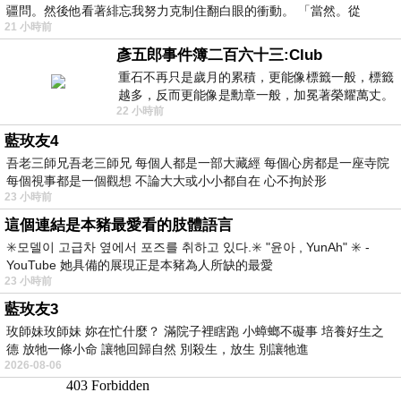
疆問。然後他看著緋忘我努力克制住翻白眼的衝動。 「當然。從
21 小時前
彥五郎事件簿二百六十三:Club
重石不再只是歲月的累積，更能像標籤一般，標籤
越多，反而更能像是勳章一般，加冕著榮耀萬丈。
22 小時前
習慣一如縱容，成了再難輕輕放下的罪證
藍玫友4
吾老三師兄吾老三師兄 每個人都是一部大藏經 每個心房都是一座寺院
每個視事都是一個觀想 不論大大或小小都自在 心不拘於形
23 小時前
這個連結是本豬最愛看的肢體語言
✳️모델이 고급차 옆에서 포즈를 취하고 있다.✳️ "윤아 , YunAh" ✳️ -
YouTube 她具備的展現正是本豬為人所缺的最愛
23 小時前
藍玫友3
玫師妹玫師妹 妳在忙什麼？ 滿院子裡瞎跑 小蟑螂不礙事 培養好生之
德 放牠一條小命 讓牠回歸自然 別殺生，放生 別讓牠進
2026-08-06