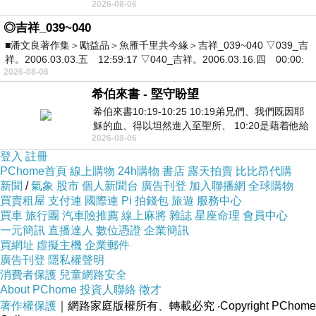
2026-08-06
死盯著照片裡的人。那個人確實站在
◎吉祥_039~040
■潘文良著作集＞勵益品＞魚雁千里共今緣＞吉祥_039~040 ▽039_吉
祥。2006.03.03.五 12:59:17 ▽040_吉祥。2006.03.16.四 00:00:
2026-08-06
希伯來書 - 堅守盼望
希伯來書10:19-10:25 10:19弟兄們、我們既因耶
穌的血、得以坦然進入至聖所、 10:20是藉着他給
2026-08-06
我們開了一條又新又活的路從幔子經過
登入
註冊
PChome首頁
線上購物
24h購物
書店
露天拍賣
比比昂代購
新聞
/
氣象
股市
個人新聞台
廣告刊登
加入聯播網
全球購物
買賣租屋
支付連
國際連
Pi 拍錢包
旅遊
服務中心
買車
旅行團
汽車險推薦
線上麻將
雜誌
星座命理
會員中心
一元簡訊
直播達人
數位憑證
企業簡訊
買網址
虛擬主機
企業郵件
廣告刊登
隱私權聲明
消費者保護
兒童網路安全
About PChome
投資人聯絡
徵才
著作權保護
｜網路家庭版權所有、轉載必究
‧Copyright PChome