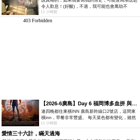
令人歎息！(好酸)，不過，我可能也會萬劫不
11 小時前
復...，每天跪鍵盤還是被判了花心的罪
【2026-6廣島】Day 6 福岡博多血拼 與機場接送少年司機深夜對談
連四晚都住東橫INN 廣島新幹線口2號店，這間東
橫inn，早餐非常豐盛。 每天菜色都有變化，雖然
11 小時前
看到工作人員拿出料理包加熱，但
愛情三十六計，瞞天過海