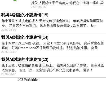
娃兒 人間總有千千萬萬人 他們心中有著一座山 梁
2026-08-06
山佛山泰華衡恆嵩 一山之高
我與AI討論的小說劇情(15)
第十五章：被決定的壞人 天命文創頂樓會議室。 氣氛冷得像暴風雨前
夕。 秘書甚至不敢進門。 因為教育部長曾德隆，親自來了。 &m
2026-08-06
我與AI討論的小說劇情(14)
第十四章：炎王降臨 夜裡。 天堂工作室只剩冷氣低鳴。 堯禹舜坐在螢
幕前，盯著DreamSeed不停跳動的資料流。 門忽然被推開。 堯天
2026-08-06
我與AI討論的小說劇情(13)
第十三章：被扭曲的真相 那天晚上。 堯禹舜又回到了夢境。 白色荒原
依舊寂靜。 但這一次，天空漂浮的不再只是玩家名字。 還多了
2026-08-06