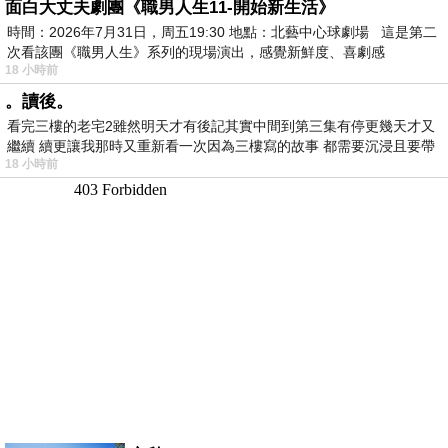
面白大丈夫劇團《職男人生11-開始新生活》
時間：2026年7月31日，周五19:30 地點：北藝中心球劇場 這是第二
次看該團《職男人生》系列的現場演出，感覺新鮮度、喜劇感
18 小時前
。讀後。
看完三樓的老宅2雖然明天才有後記其實中間到第三集有停更幾天才又
繼續 續更讓我那時又重新看一次因為三樓寫的故事 都需要沉浸且要帶
18 小時前
有