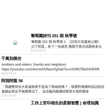
葡萄園詩刊 251 期 秋季號
葡萄園 251 期 秋季號 1 《詩寫大安森林公園》
少了喧囂，多了一份綠意 難能可貴水泥叢林多出
2026-08-06
一
千萬別模仿
brothers and sisters, friends and neighbors
https://youtube.com/shorts/hUfepoOgSak?is=xX2f827BaG4S69iR
2026-08-06
https
阿我阿龍 56
「我總覺得你大老遠跑來不是為了牽線搭橋？」龍疆對梅麗特說話的語
氣聽起來近乎無聊透頂了。 這次輪到梅麗特眺望大海和懸崖
2026-08-06
工作上官印相生的柔順智慧 | 命理知識