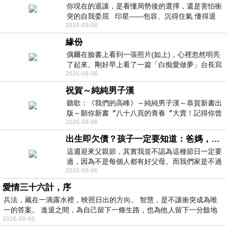
你現在的退讓，是看懂局勢後的選擇，還是害怕衝
突的自我委屈 印星——包容、沉得住氣 懂得退
2026-08-06
一步觀察，不會
緣份
偶爾在臉書上看到一張照片(如上)，心裡忽然明亮
了起來。剛好早上看了一篇「白痴愛做夢」台長寫
2026-08-06
的貼文，在回顧年輕時瘋狂愛上
祝賀～純純男子漢
聽歌：《我們的高峰》～純純男子漢～恭賀新書出
版～願你新書〞八十八頁的青春〞大賣！記得你曾
2026-08-06
經在我的版留言…「好讚的圖^^感覺大家
出生即欠債？孩子一定要知道：爸媽，其實我不欠你們
這週迎來父親節，其實我並不認為這種節日一定要
過，因為不是每個人都有好父母。而我們家是不過
2026-08-06
節的，平時也沒什麼儀式感，生活趨近冷
愛情三十六計，序
兵法，藏在一滴露水裡，映照日出的方向。 智慧，是不讓衝突成為唯
一的答案。 進退之間，為自己留下一條生路，也為他人留下一分餘地
2026-08-06