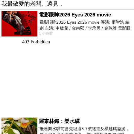
我最敬愛的老闆、遠見．
電影眼眸2026 Eyes 2026 movie
電影眼眸2026 Eyes 2026 movie 導演: 廉智浩 編
劇 主演: 申敏兒 / 金南熙 / 李承勇 / 金英雅 電影眼
1 小時前
眸2026描述攝影師徐珍因遺
羅東林鐵：樂水驛
抵達樂水驛前會先經過5-7號隧道及橫越碼崙溪，