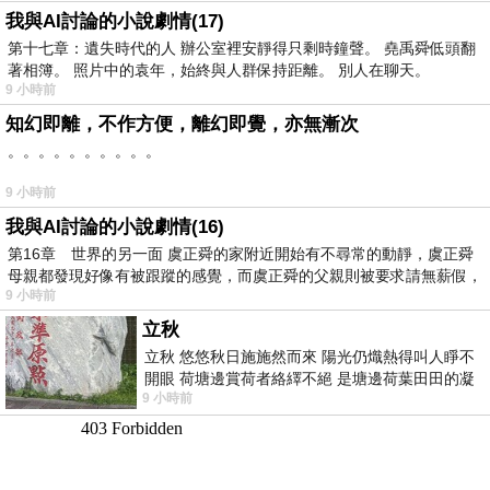
我與AI討論的小說劇情(17)
第十七章：遺失時代的人 辦公室裡安靜得只剩時鐘聲。 堯禹舜低頭翻
著相簿。 照片中的袁年，始終與人群保持距離。 別人在聊天。
9 小時前
知幻即離，不作方便，離幻即覺，亦無漸次
。。。。。。。。。。
9 小時前
我與AI討論的小說劇情(16)
第16章 世界的另一面 虞正舜的家附近開始有不尋常的動靜，虞正舜
母親都發現好像有被跟蹤的感覺，而虞正舜的父親則被要求請無薪假，
9 小時前
立秋
立秋 悠悠秋日施施然而來 陽光仍熾熱得叫人睜不
開眼 荷塘邊賞荷者絡繹不絕 是塘邊荷葉田田的凝
9 小時前
望 風中飄逸的是映日荷花別樣紅