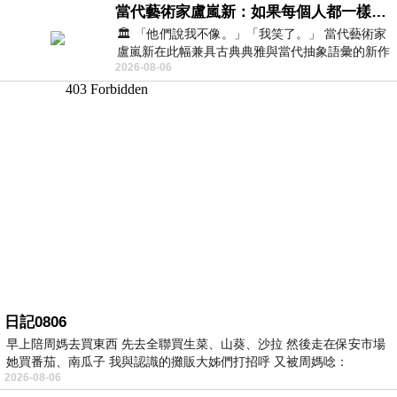
當代藝術家盧嵐新：如果每個人都一樣，這世界該有多無聊？
🏛️ 「他們說我不像。」「我笑了。」 當代藝術家
盧嵐新在此幅兼具古典典雅與當代抽象語彙的新作
2026-08-06
中，以沈靜的藍色空間為背景，描繪了
日記0806
早上陪周媽去買東西 先去全聯買生菜、山葵、沙拉 然後走在保安市場
她買番茄、南瓜子 我與認識的攤販大姊們打招呼 又被周媽唸：
2026-08-06