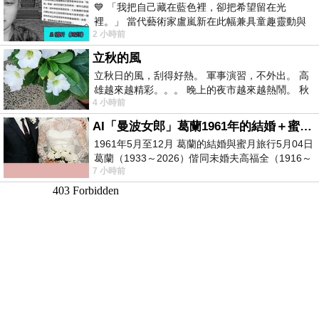
💙 「我把自己藏在藍色裡，卻把希望留在光
裡。」 當代藝術家盧嵐新在此幅兼具童趣靈動與
2 小時前
抽象韻味的新作中，用湛藍的羽翼般色塊包覆著
立秋的風
立秋日的風，刮得好熱。 軍事演習，不外出。 高
雄越來越精彩。。。 晚上的夜市越來越熱鬧。 秋
4 小時前
天的風刮得很熱 夜遊消暑熱。。。
AI「曼波女郎」葛蘭1961年的結婚＋蜜月旅行 #戀上老電影 #葛蘭 #粟子
1961年5月至12月 葛蘭的結婚與蜜月旅行5月04日
葛蘭（1933～2026）偕同未婚夫高福全（1916～
7 小時前
2004）乘郵輪赴倫敦6月15日於英國倫敦St.S