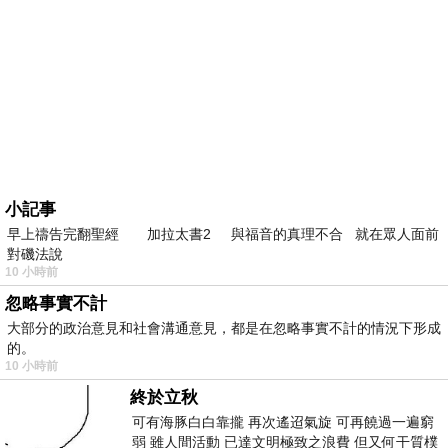
小記事
早上禱告完翻聖經 加拉太書2 與福音的真理不合 就在眾人面前
對磯法說
10 小時前
忽略事實不計
大部分的政治意見和社會溝通意見，都是在忽略事實不計的情況下形成
的。
10 小時前
終於立秋
可有海豚白白靠攏 再次遙迢氣旋 可再饒過一遍窮
弱 雖人間活動 已達文明極致之浪費 但又何干質樸