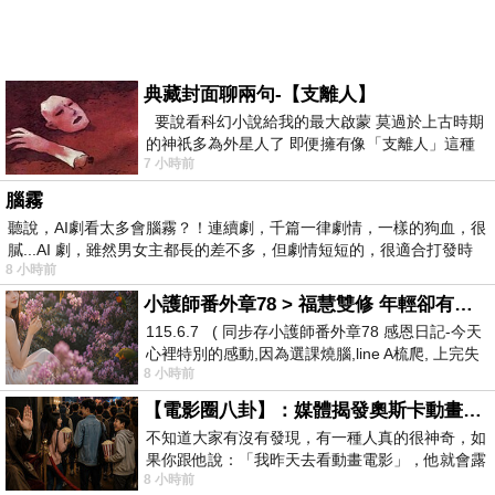
典藏封面聊兩句-【支離人】
要說看科幻小說給我的最大啟蒙 莫過於上古時期
的神祇多為外星人了 即便擁有像「支離人」這種
7 小時前
驚世駭俗的神通法門 也未必讀
腦霧
聽說，AI劇看太多會腦霧？！連續劇，千篇一律劇情，一樣的狗血，很
膩...AI 劇，雖然男女主都長的差不多，但劇情短短的，很適合打發時
8 小時前
小護師番外章78 > 福慧雙修 年輕卻有個老靈魂 ㄑ金剛經〉podcast
115.6.7 ( 同步存小護師番外章78 感恩日記-今天
心裡特別的感動,因為選課燒腦,line A梳爬, 上完失
8 小時前
智課的她,特來傾
【電影圈八卦】：媒體揭發奧斯卡動畫項目投票醜聞！好萊塢為什麼看不起動畫電影？
不知道大家有沒有發現，有一種人真的很神奇，如
果你跟他說：「我昨天去看動畫電影」，他就會露
8 小時前
出一種慈祥的微笑，然後問你是不是陪小