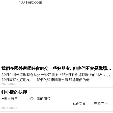
我們在國外留學時會結交一些好朋友: 但他們不會是戰場上的朋友
我們在國外留學時會結交一些好朋友: 但他們不會是戰場上的朋友， 是
我們國家的好朋友。 我們的留學國家永遠都是我們的倚
2026-08-06
◎小鷹的抉擇
■寓言故事 ◎小鷹的抉擇
⊕潘文良 在壁立千
2026-08-06
仞的懸崖上，有一座遮天蔽