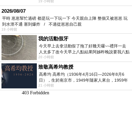
19 小時前
個人整整齊齊地站在鏡框之外，如同
2026/08/07
平時 崽崽幫忙過磅 都是玩一下玩一下 今天親自上陣 整個又被崽崽 玩
到水泄不通 塞到爆炸 / 不過從崽崽自己親
19 小時前
我的活動假牙
今天早上去拿活動假了拖了好幾天囉~~禮拜一去
人太多了改今天早上八點結果阿姊昨晚說要我八點
20 小時前
去西螺農會~回到莿桐都8點半多了
致敬高希均教授
高希均 高希均（1936年4月16日—2026年8月6
日），生於南京市，1949年隨家人來台，1959年
21 小時前
赴美深造並取得經濟發展博士學位。曾任