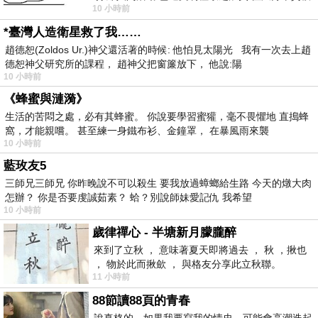
10 小時前
者 只能白白陪葬
*臺灣人造衛星救了我……
趙德恕(Zoldos Ur.)神父還活著的時候: 他怕見太陽光 我有一次去上趙
德恕神父研究所的課程， 趙神父把窗簾放下， 他說:陽
10 小時前
《蜂蜜與漣漪》
生活的苦悶之處，必有其蜂蜜。 你說要學習蜜獾，毫不畏懼地 直搗蜂
窩，才能親嚐。 甚至練一身鐵布衫、金鐘罩， 在暴風雨來襲
10 小時前
藍玫友5
三師兄三師兄 你昨晚說不可以殺生 要我放過蟑螂給生路 今天的燉大肉
怎辦？ 你是否要虔誠茹素？ 蛤？別說師妹愛記仇 我希望
10 小時前
歲律禪心 - 半塘新月朦朧醉
來到了立秋 ， 意味著夏天即將過去 ， 秋 ，揪也
， 物於此而揪歛 ， 與格友分享此立秋聯。
11 小時前
88節讀88頁的青春
說真格的，如果我要寫我的情史，可能會高潮迭起