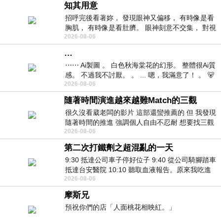
知其用意
招呼完後看著妳， 發現眼神又偏移， 有時像是看
胸肌， 有時像是看肚臍。 眼神刻意不交集， 對視
2026-08-06
視線不對齊， 讓我很難不
…
⋯⋯ Ai製圖 。 白色秋海棠花的幻形。 整體很Ai質
感。 不過我不討厭。 。 ... 嗯，我滿意了！ 。 🐻
2026-08-06
昨中
隨著時間演進越來越難Match的三觀
很久沒看葳老闆的影片 這部還蠻推薦的 但 我發現
隨著時間的推進 強調個人自由不忍耐 想要找三觀
2026-08-06
接近的不要說對象 連朋友都超
第二次打鐵劑之超混亂的一天
9:30 抵達公司車子停好位子 9:40 從公司騎腳踏車
抵達台安醫院 10:10 聽取血液報告。原來我吃進
2026-08-06
去的 B12 彌可保並非沒有吸收而是超
摩斯兄
預祝你們的店「人面桃花相映紅。」