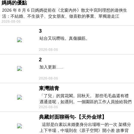
媽媽的優點
2026 年 8 月 6 日媽媽從前在《北窗內外》散文中寫到理想的遊俠生
活：不結婚、不生孩子、交女朋友、做喜歡的事業、單獨遊走江
2026-08-06
湖⋯⋯，
3
站台又玩嘢啦。真傷腦筋。
2026-08-06
2
加入更新......
2026-08-06
東灣踏青
「了兒」的賞花閣。回秋天。 那些毛毛蟲還有禮
遇通道呢，如遇到。一個園區的工作人員撿給我們
2026-08-06
細賞。
典藏封面聊兩句-【天外金球】
這部是白素以未婚妻身分出場唯一的一次 架構分
上下半場，中場則在《原子空間》開小差 故事背