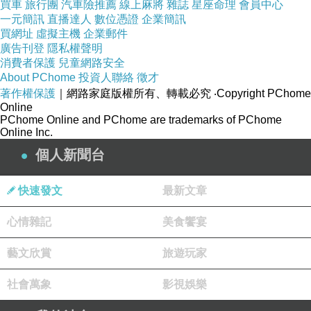
買車
旅行團
汽車險推薦
線上麻將
雜誌
星座命理
會員中心
一元簡訊
直播達人
數位憑證
企業簡訊
這個算是hotels的常駐活動！累積10晚 即可獲得
買網址
虛擬主機
企業郵件
免費住宿1晚！(無使用優惠碼即可累積)
廣告刊登
隱私權聲明
消費者保護
兒童網路安全
About PChome
投資人聯絡
徵才
如果找不到優惠碼的話
著作權保護
｜網路家庭版權所有、轉載必究
‧Copyright PChome
Online
PChome Online and PChome are trademarks of PChome
直接下訂就對了！
Online Inc.
個人新聞台
這樣就等於10%的優惠！
快速發文
最新文章
比一般使用優惠碼的情況還省！
心情雜記
美食饗宴
對於常出遊的朋友相當適用！
藝文欣賞
旅遊玩家
社會萬象
影視娛樂
也不用花時間找優惠碼！