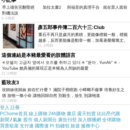
小記事
早上禱告完翻聖經 加拉太書2 與福音的真理不合 就在眾人面前
對磯法說
9 小時前
彥五郎事件簿二百六十三:Club
重石不再只是歲月的累積，更能像標籤一般，標籤
越多，反而更能像是勳章一般，加冕著榮耀萬丈。
21 小時前
習慣一如縱容，成了再難輕輕放下的罪證
這個連結是本豬最愛看的肢體語言
✳️모델이 고급차 옆에서 포즈를 취하고 있다.✳️ "윤아 , YunAh" ✳️ -
YouTube 她具備的展現正是本豬為人所缺的最愛
22 小時前
▲ Kayo住宅舒適公寓 - 近新宿M7 (Kayo House cozy apartment near
藍玫友3
Shinjuku M7) 實景圖
玫師妹玫師妹 妳在忙什麼？ 滿院子裡瞎跑 小蟑螂不礙事 培養好生之
德 放牠一條小命 讓牠回歸自然 別殺生，放生 別讓牠進
23 小時前
之所以訂房首選是
HOTELS.COM
原因有二：
登入
註冊
PChome首頁
線上購物
24h購物
書店
露天拍賣
比比昂代購
新聞
/
氣象
股市
個人新聞台
廣告刊登
加入聯播網
全球購物
1.訂十次送一晚
買賣租屋
支付連
國際連
Pi 拍錢包
旅遊
服務中心