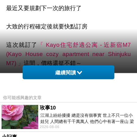
最近又要規劃下一次的旅行了
大致的行程確定後就要快點訂房
這次就訂了
「 Kayo住宅舒適公寓 - 近新宿M7
(Kayo House cozy apartment near Shinjuku
M7) 」
這間，價格還挺不錯～
繼續閱讀
你可能感興趣的文章
玫事10
江湖上紛紛擾擾 總是沒有個事實 世上不只一位小
娃兒 人間總有千千萬萬人 他們心中有著一座山 梁
2026-08-06
山佛山泰華衡恆嵩 一山之高