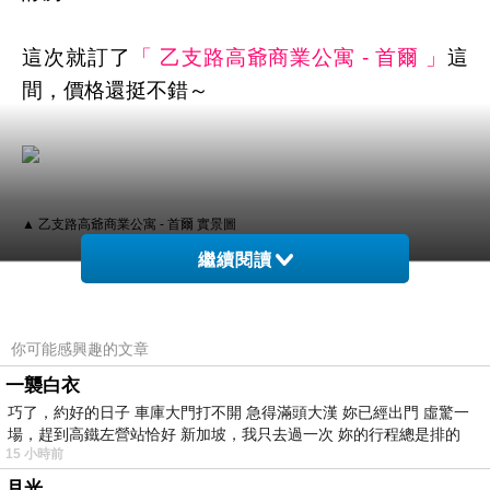
這次就訂了
「 乙支路高爺商業公寓 - 首爾 」
這
間，價格還挺不錯～
▲ 乙支路高爺商業公寓 - 首爾 實景圖
繼續閱讀
有關於訂房，我個人建議是
你可能感興趣的文章
決定哪家以後快點下訂！
一襲白衣
巧了，約好的日子 車庫大門打不開 急得滿頭大漢 妳已經出門 虛驚一
像這次的話上網找了一下
乙支路高爺商業公寓 -
場，趕到高鐵左營站恰好 新加坡，我只去過一次 妳的行程總是排的
首爾
的評價還不差～
15 小時前
月光