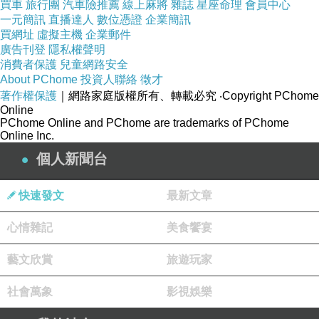
買車
旅行團
汽車險推薦
線上麻將
雜誌
星座命理
會員中心
↓↓↓保證最便宜！定貴退價差↓↓↓
一元簡訊
直播達人
數位憑證
企業簡訊
買網址
虛擬主機
企業郵件
廣告刊登
隱私權聲明
消費者保護
兒童網路安全
About PChome
投資人聯絡
徵才
著作權保護
｜網路家庭版權所有、轉載必究
‧Copyright PChome
好康偷偷說
乙支路高爺商業公寓 - 首爾
Online
PChome Online and PChome are trademarks of PChome
Online Inc.
個人新聞台
主要設施
236 間公寓
快速發文
最新文章
餐廳
心情雜記
美食饗宴
供應早餐
健身中心
藝文欣賞
旅遊玩家
24 小時商務中心
社會萬象
影視娛樂
24 小時櫃台服務