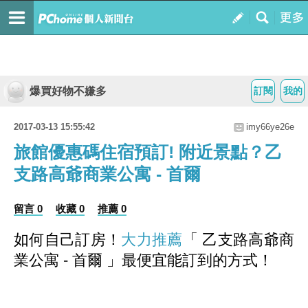
爆買好物不嫌多
訂閱
我的
2017-03-13 15:55:42
imy66ye26e
旅館優惠碼住宿預訂! 附近景點？乙
支路高爺商業公寓 - 首爾
留言 0
收藏 0
推薦 0
如何自己訂房！
大力推薦
「 乙支路高爺商
業公寓 - 首爾 」最便宜能訂到的方式
！