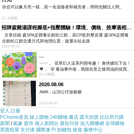
你也可以像月亮一樣，當一名追隨者和補充者，用弱光關注人間。
就儘快衝下去！以免到時候訂不到就哭哭了(尤其
是旅遊旺季更要注意)
12 小時前
招牌森雞湯課程腳底+指壓體驗！環境、價格、按摩過程全紀錄，森SPA足體養生館松江館最新價格表
而且在
民宿折扣碼
HOTELS.COM
訂的話訂貴了
文章目錄 森SPA足體養生館松江館：高CP值舒壓首選 森SPA足體養
生館松江館交通方式與地理位置：捷運出站走路
還能退價差！沒在怕的！（這點超棒！）
2026-08-07
…
另外我有找到一些
優惠折扣碼！
⋯⋯ 。 花草幻人這系列很有趣！ 會持續玩下去！
🧡 。 🐻 毒油事件後，我很在意之後用油的採買。
23 小時前
前天購買了我之前就很愛
可能剛好適用喔！請多加利用！
2026.08.06
AMK - 山頂公仔波板糖
有關 乙支路高爺商業公寓 - 首爾 的房間介紹在下
2026-08-07
面
登入
註冊
PChome首頁
線上購物
24h購物
書店
露天拍賣
比比昂代購
新聞
/
氣象
股市
個人新聞台
廣告刊登
加入聯播網
全球購物
如果有興趣到這附近玩的，不妨可以看看！
買賣租屋
支付連
國際連
Pi 拍錢包
旅遊
服務中心