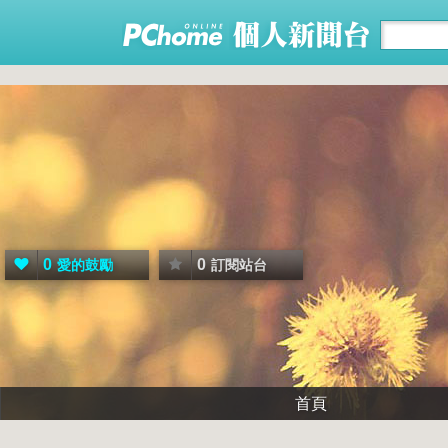
0
0
愛的鼓勵
訂閱站台
首頁