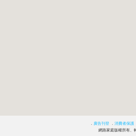
．
廣告刊登
．
消費者保護
網路家庭版權所有、轉載必究 