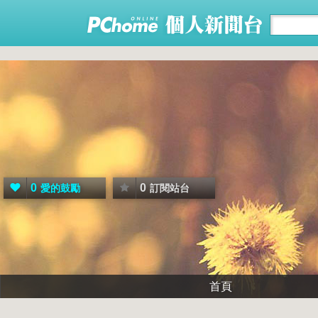
0
0
愛的鼓勵
訂閱站台
首頁