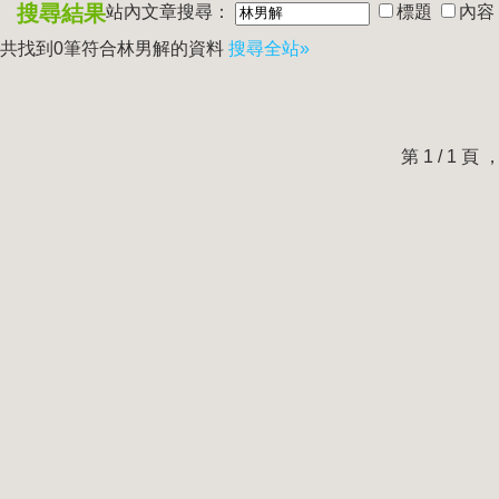
搜尋結果
站內文章搜尋：
標題
內容
共找到0筆符合
林男解
的資料
搜尋全站»
第 1 / 1 