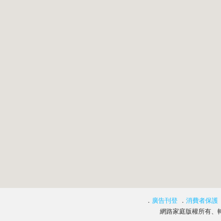
．
廣告刊登
．
消費者保護
網路家庭版權所有、轉載必究 