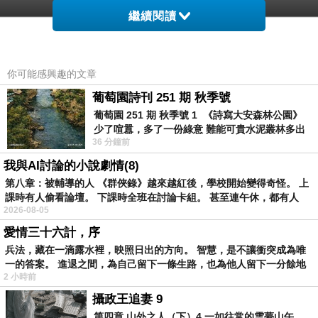
繼續閱讀
你可能感興趣的文章
葡萄園詩刊 251 期 秋季號
葡萄園 251 期 秋季號 1 《詩寫大安森林公園》
少了喧囂，多了一份綠意 難能可貴水泥叢林多出
36 分鐘前
一
我與AI討論的小說劇情(8)
第八章：被輔導的人 《群俠錄》越來越紅後，學校開始變得奇怪。 上
課時有人偷看論壇。 下課時全班在討論卡組。 甚至連午休，都有人
2026-08-05
愛情三十六計，序
兵法，藏在一滴露水裡，映照日出的方向。 智慧，是不讓衝突成為唯
一的答案。 進退之間，為自己留下一條生路，也為他人留下一分餘地
2 小時前
攝政王追妻 9
第四章 山外之人（下）4 一如往常的雲夢山午