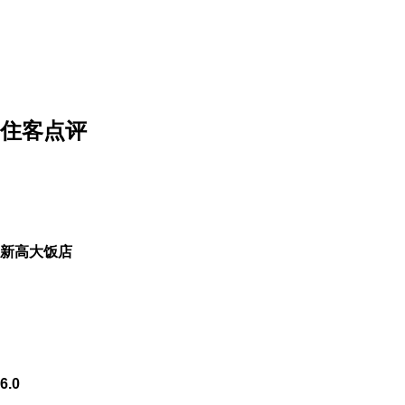
也是可以納入考量範圍喔！
這邊先提供我訂的 新高大?店 房間介紹
住客点评
如果有興趣到這附近玩的，不妨可以看看！
↓↓↓保證最便宜！定貴退價差↓↓↓
新高大饭店
新高大?店
新高大饭店坐落于嘉义市，为您提供舒适的入住
6.0
选择。 它还内设游览服务台、行李寄存和公共场