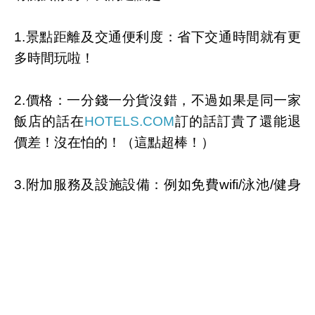
1.景點距離及交通便利度：省下交通時間就有更
多時間玩啦！
2.價格：一分錢一分貨沒錯，不過如果是同一家
飯店的話在
HOTELS.COM
訂的話訂貴了還能退
價差！沒在怕的！（這點超棒！）
3.附加服務及設施設備：例如免費wifi/泳池/健身
房/早餐/盥洗用具，care這些的人建議在找房時
注意一下喔！
4.實際評價：最怕住到就是圖文不符的，這真的
會壞了興致，除了去google看有沒有人住過之
外，
HOTELS.COM
也會有實際住過的房客評價