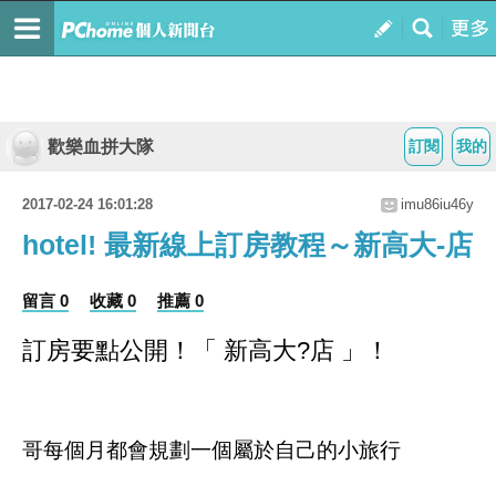
歡樂血拼大隊
訂閱
我的
2017-02-24 16:01:28
imu86iu46y
hotel! 最新線上訂房教程～新高大-店
留言 0
收藏 0
推薦 0
訂房要點公開！
「 新高大?店 」
！
哥每個月都會規劃一個屬於自己的小旅行