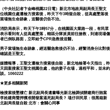
（中央社記者卞金峰桃園22日電）新北市地政局副局長王聖文
位桃園住處遭檢方搜索後，昨天下午3時疑自殺，從高處墜落後
當場無生命跡象，送醫後仍告不治。
消防局表示，昨天下午3時57分，在桃園區大業路一段，有民眾
表示看到有人從高處墜落，轄區分隊派員前往搶救，到達現場傷
者已倒臥路面，立即給予CPR急救後送醫。
男子當場無生命跡象，經送醫急救後仍不治，經警消身分比對後
確認是王聖文。
媒體報導，王聖文遭檢方搜索後自殺，新北地檢署今天指出，昨
天因案搜索王聖文桃園住處，他的妻子在場，過程平和，並未約
談。1060222
★更多相關新聞
檢搜索後墜樓亡 新北副局長遺書曝光新北檢調偵辦建商行賄案
李姓建商聲押獲准開發案逼死副局長？ 塭仔圳民眾：很黑箱新
北副局長疑自殺 北市：會關心同事