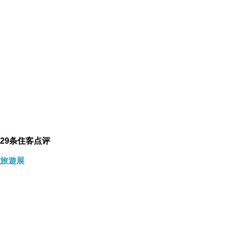
所无线上网。
客房十分舒适，且包含一切必需品，包括拖鞋、
私人浴室和瓶装水等。 它们均内设桌子、客房内
无线上网和电话。 在他们的客房安顿好之后, 客
人们可以前往距酒店走路不到5分钟的嘉义车
站，搭乘公共交通去接触该地区之美。
新高大饭店距嘉义/水上机场不到15分钟车程。
29条住客点评
旅遊展
概况
空调, 有线/卫星电视, 浴缸, 电吹风, 电视, 桌