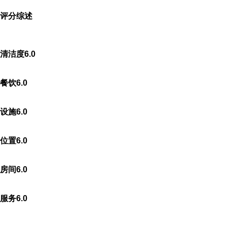
子, 淋浴, 套房, 私人浴室
评分综述
清洁度
6.0
酒店服务
商务中心, 游览服务台, 电梯, 行李寄存,
餐饮
6.0
专门吸烟区
设施
6.0
互联网提供无线互联网。
位置
6.0
房间
6.0
入住
14:00之后
服务
6.0
退房
11:00之前