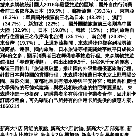
據東森購物統計國人2016年最愛旅遊的區域，國外自由行消費
者前三名依序為日本（59.5%）、郵輪旅遊（39.3%）、東南亞
（8.3%）；單買國外機票前三名為日本（43.3%）、澳門
（34.7%）、新加坡（22%）。 國外團體旅遊前三名則為中國
大陸（32.9%）、日本（19.8%）、韓國（15%）；國內旅遊自
由行住宿前三名依序為北台灣（35.1%）、南台灣（20.3%）、
東台灣（19.7%）。 上週寒流期間，東森購物也觀察到搜尋旅
遊商品、連假、國內旅遊、日本旅遊等相關關鍵字較平日成長3
到4倍之多，顯示消費者已在籌備春季旅遊行程。東森購物旅遊
館推出「春遊賞櫻趣」，祭出出國免5千、住宿免千元的優惠，
每週三再推出「旅遊最破盤」推出國內外限量極優惠旅遊行程。
針對日本與韓國的賞櫻行程，東森購物推薦日本東京上野恩賜公
園、奈良公園、京都地區則有清水寺與平安神宮；韓國首推慶熙
大學獨特的哥德式建築，與櫻花相映成趣的拍照華麗景點。 東
森購物進一步提醒，網購業者多有與信用卡業者合作，因此刷卡
訂購行程前，可先確認自己所持有的信用卡所提供的優惠方案。
1060214
新高大?店 附近的景點, 新高大?店 討論, 新高大?店 部落客, 新
高大?店 比較評比, 新高大?店 機加酒, 新高大?店 早餐自助餐