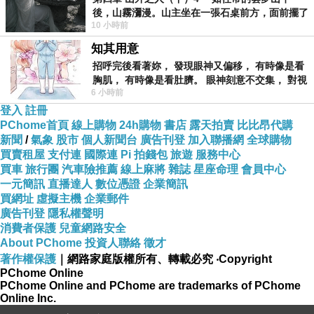
後，山霧瀰漫。山主坐在一張石桌前方，面前擺了
10 小時前
一盤未下完的棋盤，還有一壺茶與兩只冒
知其用意
招呼完後看著妳， 發現眼神又偏移， 有時像是看
胸肌， 有時像是看肚臍。 眼神刻意不交集， 對視
6 小時前
視線不對齊， 讓我很難不
登入
註冊
PChome首頁
線上購物
24h購物
書店
露天拍賣
比比昂代購
新聞
/
氣象
股市
個人新聞台
廣告刊登
加入聯播網
全球購物
買賣租屋
支付連
國際連
Pi 拍錢包
旅遊
服務中心
買車
旅行團
汽車險推薦
線上麻將
雜誌
星座命理
會員中心
一元簡訊
直播達人
數位憑證
企業簡訊
買網址
虛擬主機
企業郵件
廣告刊登
隱私權聲明
消費者保護
兒童網路安全
About PChome
投資人聯絡
徵才
著作權保護
｜網路家庭版權所有、轉載必究
‧Copyright
PChome Online
PChome Online and PChome are trademarks of PChome
Online Inc.