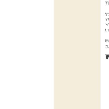
開
想
了
的
好
最
因