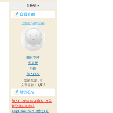
自我介紹
impurityjdgnd4a
關於本站
留言板
地圖
加入好友
愛的鼓勵：
0
文章篇數：
1,518
站方公告
加入PS女孩 組隊瘋搶2百萬
超取登記送咖啡
綁定Hami Point 1點抵1元