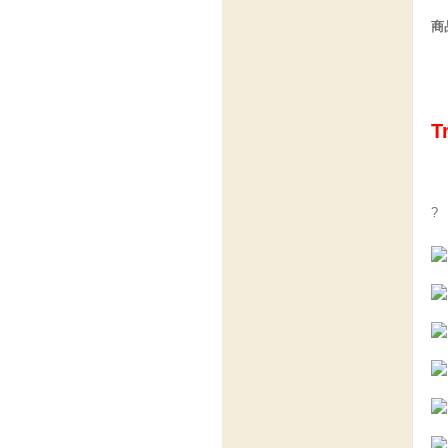
商
T
?