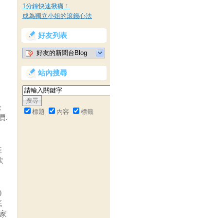
1分鐘快速揪痛！
成為獨立小姐的滾錢心法
好友列表
好友的新聞台Blog
站內搜尋
最
標題
內容
標籤
價.
娃
軟
)
底
店家