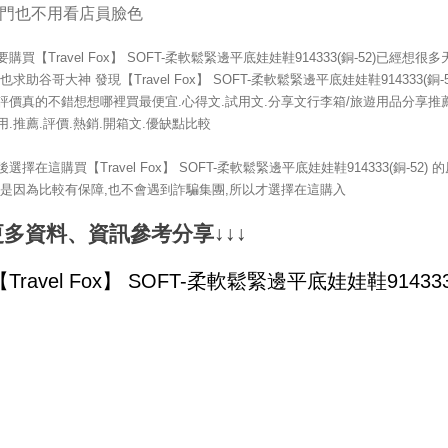
門也不用看店員臉色
要購買【Travel Fox】 SOFT-柔軟鬆緊邊平底娃娃鞋914333(銅-52)已經想很多
!也求助谷哥大神 發現【Travel Fox】 SOFT-柔軟鬆緊邊平底娃娃鞋914333(銅-5
評價真的不錯想想哪裡買最便宜.心得文.試用文.分享文行李箱/旅遊用品分享推薦
用.推薦.評價.熱銷.開箱文.優缺點比較
後選擇在這購買【Travel Fox】 SOFT-柔軟鬆緊邊平底娃娃鞋914333(銅-52) 
,是因為比較有保障,也不會遇到詐騙集團,所以才選擇在這購入
更多資料、資訊參考分享↓↓↓