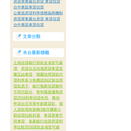
房貸屏東霧台房貸 車貸信貸
台中東區車貸信貸
公務員房貸利率債務協商機制
房貸屏東霧台房貸 車貸信貸
台中東區車貸信貸
文章分類
本台最新標籤
土地信貸銀行貸款全省皆可處
理
、
房貸台北內湖房貸車貸宜
蘭五結車貸
、
桃園信用貸款代
償利率多少免費諮詢試算信用
貸款房子
、
銀行每家信貸條件
不同怎區分
、
青年購屋優惠房
貸2016利率信貸年息
、
教你
申請台北市青年創業貸款
、
個
人貸款我有薪轉3個月哪家小
額信貸比較好過
、
車貸屏東竹
田車貸
、
各家銀行信貸房貸利
率比較2016貸款全省皆可處