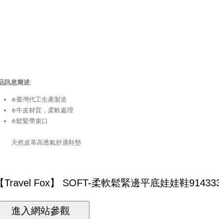
品訊息簡述
:
⊕臺灣代工生產製造
⊕牛皮材質，柔軟處理
⊕鬆緊帶束口
天然皮革高透氣舒適鞋墊