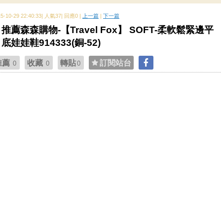
15-10-29 22:40:33| 人氣37| 回應0 |
上一篇
|
下一篇
推薦森森購物-【Travel Fox】 SOFT-柔軟鬆緊邊平
底娃娃鞋914333(銅-52)
推薦
收藏
轉貼
訂閱站台
0
0
0