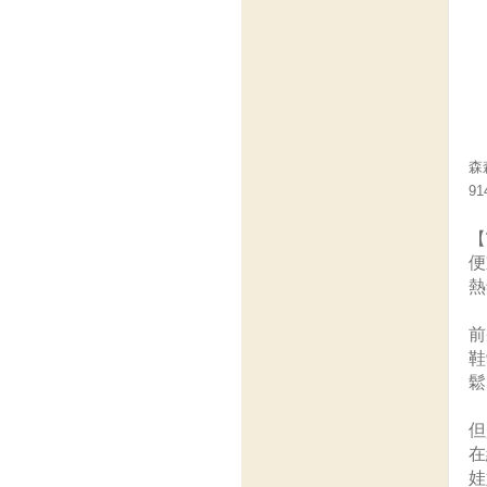
森
91
【
便
熱
前
鞋
鬆
但
在
娃