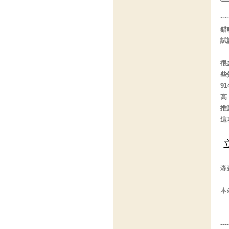
~
錯
試
很
些
91
高
推
這
森
本
----