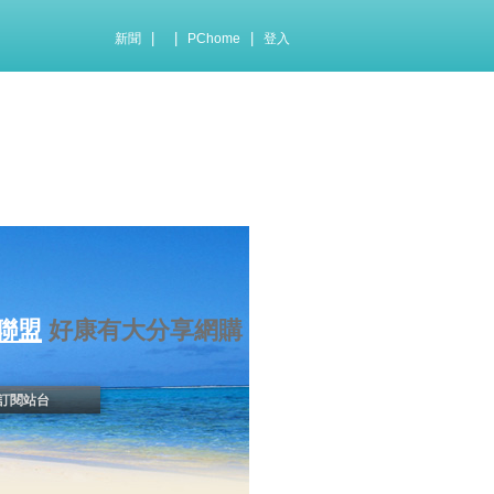
|
|
|
新聞
PChome
登入
聯盟
好康有大分享網購
訂閱站台