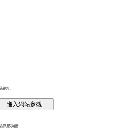
品網址
:
品訊息功能
: