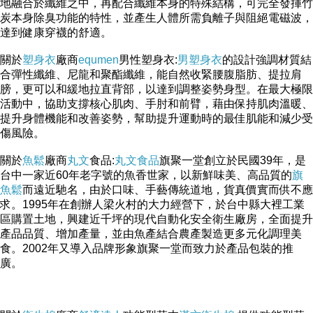
地融合於纖維之中，再配合纖維本身的特殊結構，可完全發揮竹
炭本身除臭功能的特性，並產生人體所需負離子與阻絕電磁波，
達到健康穿襪的舒適。
關於
塑身衣
廠商
equmen
男性塑身衣:
男塑身衣
的設計強調材質結
合彈性纖維、尼龍和聚酯纖維，能自然收緊腰腹脂肪、提拉肩
膀，更可以和緩地拉直背部，以達到調整姿勢身型。在最大極限
活動中，協助支撐核心肌肉、手肘和前臂，藉由保持肌肉溫暖、
提升身體機能和改善姿勢，幫助提升運動時的最佳肌能和減少受
傷風險。
關於
魚鬆
廠商
丸文
食品:
丸文食品
旗聚一堂創立於民國39年，是
台中一家近60年老字號的魚香世家，以新鮮味美、高品質的
旗
魚鬆
而遠近馳名，由於口味、手藝傳統道地，貨真價實而供不應
求。1995年在創辦人梁火村的大力經營下，於台中縣大裡工業
區購置土地，興建近千坪的現代自動化安全衛生廠房，全面提升
產品品質、增加產量，並由魚產結合農產製造更多元化調理美
食。2002年又導入品牌形象旗聚一堂而致力於產品包裝的推
廣。