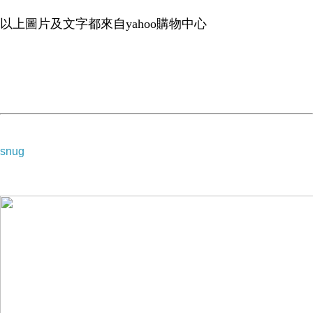
以上圖片及文字都來自yahoo購物中心
-->
snug
▲ 收起內容
▼ 展開特別推薦