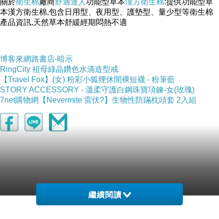
關於
衛生棉
廠商
舒適達人
功能型草本
漢方衛生棉
:提供功能型草
本漢方衛生棉,包含日用型、夜用型、護墊型、量少型等衛生棉
產品資訊,天然草本舒緩經期悶熱不適
博客來網路書店-暗示
RingCity 祖母綠晶鑽色水滴造型戒
【Travel Fox】(女) 粉彩小狐狸休閒裸短襪 - 粉筆藍
STORY ACCESSORY - 溫柔守護白鋼珠寶項鍊-女(玫瑰)
7net購物網【Nevermite 雷伏?】生物性防蹣枕頭套 2入組
繼續閱讀