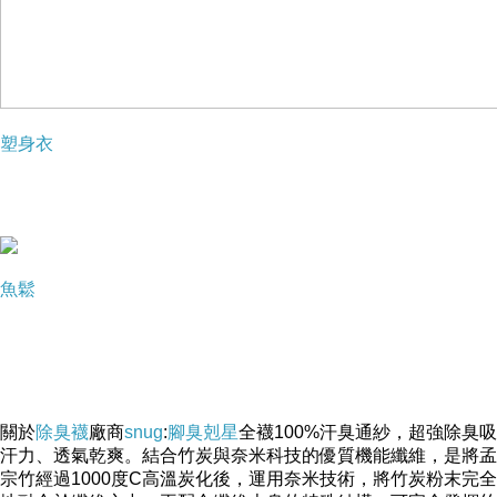
塑身衣
魚鬆
關於
除臭襪
廠商
snug
:
腳臭剋星
全襪100%汗臭通紗，超強除臭吸
汗力、透氣乾爽。結合竹炭與奈米科技的優質機能纖維，是將孟
宗竹經過1000度C高溫炭化後，運用奈米技術，將竹炭粉末完全