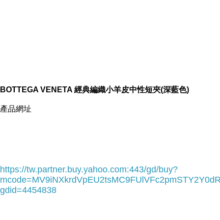
BOTTEGA VENETA 經典編織小羊皮中性短夾(深藍色)
產品網址
https://tw.partner.buy.yahoo.com:443/gd/buy?
mcode=MV9iNXkrdVpEU2tsMC9FUlVFc2pmSTY2Y0d
gdid=4454838