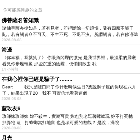
你可能感興趣的文章
佛菩薩名善知識
諸佛菩薩亦復如是，若有見者，即得斷除一切煩惱，雖有四魔不能干
亂，若有觸者命不可夭、不生不死、不退不沒。所謂觸者，若在佛邊聽
2026-08-08
受
海邊
《你幸福，我就笑了》 你眼角閃爍的微光 是我世界裡，最溫柔的晨曦
看見你步履輕盈 那些沉重的陰霾，便悄悄散去 我
14 小時前
在我心裡你已經是騙子了........
Dear: 我只是隨口問了你什麼時候生日?想說獅子座的你現在八月
了，結果出現了20，我不 可置信地看著這個
2026-08-08
藍玫友6
玫師妹玫師妹 妳不殺生，實屬可貴 妳也別老逗著蟑螂玩 妳不打死牠，
抓弄牠 這...打蟑螂當打地鼠 也是項可愛的遊戲？ 是說，滿院
2026-08-08
月光