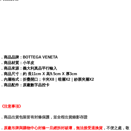
★尺寸適中，內含卡夾、暗層，相當實用
．商品品牌：BOTTEGA VENETA
．商品材質：小羊皮
內容簡介
．商品來源：義大利真品平行輸入
．商品尺寸：約 長11cm X 高9.5cm X 厚3cm
．內層格式：折疊開口；卡夾X8｜暗層X2｜鈔票夾層X2
BOTTEGA VENETA 經典編織小羊皮中性短夾(深藍色)
．商品配件：原廠數字品控卡
《注意事項》
．商品出貨包裝皆有封條保護，並全程出貨錄影存證
．
原廠吊牌與購物中心封條一旦經拆封破壞，無法接受退換貨
，不便之處，敬