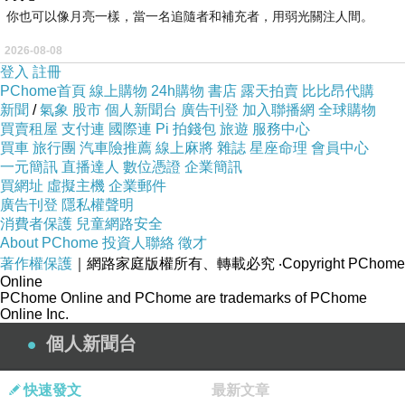
你也可以像月亮一樣，當一名追隨者和補充者，用弱光關注人間。
2026-08-08
登入
註冊
PChome首頁
線上購物
24h購物
書店
露天拍賣
比比昂代購
新聞
/
氣象
股市
個人新聞台
廣告刊登
加入聯播網
全球購物
買賣租屋
支付連
國際連
Pi 拍錢包
旅遊
服務中心
買車
旅行團
汽車險推薦
線上麻將
雜誌
星座命理
會員中心
一元簡訊
直播達人
數位憑證
企業簡訊
買網址
虛擬主機
企業郵件
廣告刊登
隱私權聲明
消費者保護
兒童網路安全
About PChome
投資人聯絡
徵才
著作權保護
｜網路家庭版權所有、轉載必究
‧Copyright PChome
Online
PChome Online and PChome are trademarks of PChome
Online Inc.
個人新聞台
快速發文
最新文章