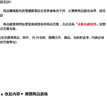
請見諒!!
BOTTEGA VENETA 經典編織小羊皮
．商品圖檔顏色因電腦螢幕設定差異會略有不同，以實際商品顏色為準，請見
諒
．商品鑑賞期間如需退換貨請保持商品完整，且必須為
『全新未經使用』
狀態
且完整包裝。
(包含購買商品、附件、內 外包裝、隨機文件、贈品、包裝彩盒等...均務必保
持完整齊全)
▲ 收起內容
▼ 展開商品規格