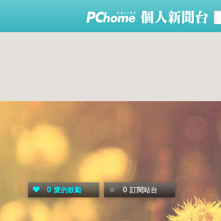
0
0
愛的鼓勵
訂閱站台