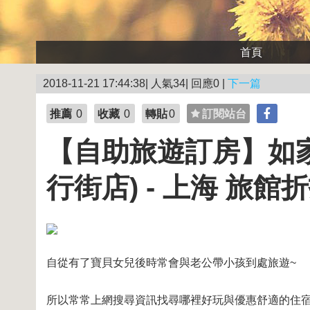
首頁
2018-11-21 17:44:38| 人氣34| 回應0 |
下一篇
推薦
0
收藏
0
轉貼
0
訂閱站台
【自助旅遊訂房】如家
行街店) - 上海 旅館
自從有了寶貝女兒後時常會與老公帶小孩到處旅遊~
所以常常上網搜尋資訊找尋哪裡好玩與優惠舒適的住宿