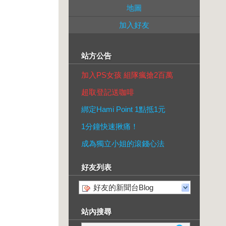
地圖
加入好友
站方公告
加入PS女孩 組隊瘋搶2百萬
超取登記送咖啡
綁定Hami Point 1點抵1元
1分鐘快速揪痛！
成為獨立小姐的滾錢心法
好友列表
好友的新聞台Blog
站內搜尋