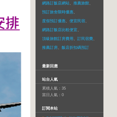
網路訂飯店網站
、
推薦旅館
、
預訂旅舍限時優惠
、
度假預訂優惠
、
便宜民宿
、
網路訂飯店比較便宜
、
頂級旅館訂房費用
、
訂民宿費
、
推薦訂房
、
飯店折扣碼預訂
最新回應
站台人氣
累積人氣：
35
當日人氣：
0
訂閱本站