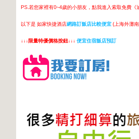
PS.若您家裡有0~4歲的小朋友，
點我進入索取免費《
以下是 如家快捷酒店
網路訂飯店比較便宜
(上海外灘南
↓↓↓限量特優價格按鈕↓↓↓
便宜住宿飯店預訂