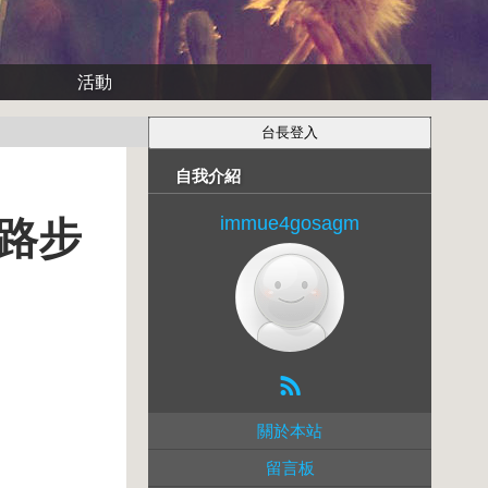
活動
自我介紹
immue4gosagm
路步
關於本站
留言板