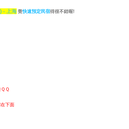
- 上海
覺
快速預定民宿
得很不錯喔!
啦ＱＱ
紹在下面