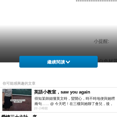
**********************
小提醒:
釦不可開，白色材
繼續閱讀
建議單獨洗滌，手洗或放洗衣袋洗
你可能感興趣的文章
英語小教室，saw you again
得知某師姐懂英文時，蠻開心，時不時地便與她嘮
兩句…… @ 今天吧！在三樓與她聊了會兒，後，
材質彈
色
配
20 小時前
下二樓居然又撞到她，於是