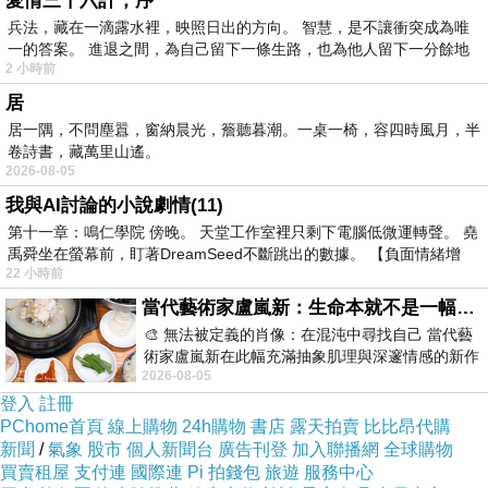
愛情三十六計，序
性
系
件
兵法，藏在一滴露水裡，映照日出的方向。 智慧，是不讓衝突成為唯
一的答案。 進退之間，為自己留下一條生路，也為他人留下一分餘地
65?酯
2 小時前
纖維
2
居
無
居一隅，不問塵囂，窗納晨光，簷聽暮潮。一桌一椅，容四時風月，半
+35?，
色
卷詩書，藏萬里山遙。
2026-08-05
無彈性
我與AI討論的小說劇情(11)
第十一章：鳴仁學院 傍晚。 天堂工作室裡只剩下電腦低微運轉聲。 堯
禹舜坐在螢幕前，盯著DreamSeed不斷跳出的數據。 【負面情緒增
22 小時前
當代藝術家盧嵐新：生命本就不是一幅能被定義的肖像，在混亂與交疊中拼湊完整的靈魂
🎨 無法被定義的肖像：在混沌中尋找自己 當代藝
術家盧嵐新在此幅充滿抽象肌理與深邃情感的新作
2026-08-05
中，以灰白為基底，交織著塗抹、刮擦與
登入
註冊
PChome首頁
線上購物
24h購物
書店
露天拍賣
比比昂代購
新聞
/
氣象
股市
個人新聞台
廣告刊登
加入聯播網
全球購物
買賣租屋
支付連
國際連
Pi 拍錢包
旅遊
服務中心