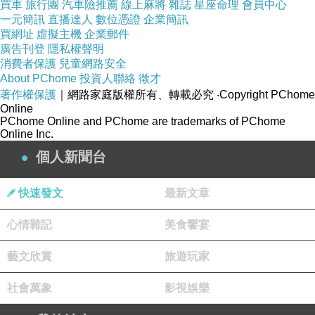
買車
旅行團
汽車險推薦
線上麻將
雜誌
星座命理
會員中心
一元簡訊
直播達人
數位憑證
企業簡訊
買網址
虛擬主機
企業郵件
廣告刊登
隱私權聲明
消費者保護
兒童網路安全
About PChome
投資人聯絡
徵才
著作權保護
｜網路家庭版權所有、轉載必究
‧Copyright PChome
Online
PChome Online and PChome are trademarks of PChome
Online Inc.
個人新聞台
快速發文
最新文章
心情雜記
美食饗宴
藝文欣賞
旅遊玩家
社會萬象
影視娛樂