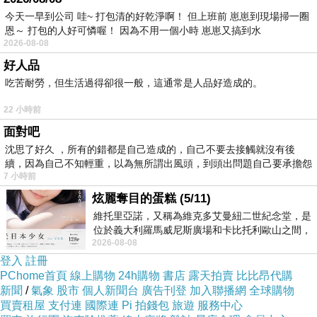
今天一早到公司 哇~ 打包清的好乾淨啊！ 但上班前 崽崽到現場掃一圈
恩～ 打包的人好可憐喔！ 因為不用一個小時 崽崽又搞到水
2026-08-08
好人品
吃苦耐勞，但生活過得卻很一般，這通常是人品好造成的。
22 小時前
面對吧
沈思了好久 ，所有的錯都是自己造成的，自己不要去接觸就沒有後
續，因為自己不知輕重，以為無所謂出風頭，到頭出問題自己要承擔怨
7 小時前
不
炫麗奪目的蛋糕 (5/11)
維托里亞諾，又稱為維克多艾曼紐二世紀念堂，是
位於義大利羅馬威尼斯廣場和卡比托利歐山之間，
2026-08-08
用以紀念統一義大利統一後的的第一位國
登入
註冊
PChome首頁
線上購物
24h購物
書店
露天拍賣
比比昂代購
新聞
/
氣象
股市
個人新聞台
廣告刊登
加入聯播網
全球購物
買賣租屋
支付連
國際連
Pi 拍錢包
旅遊
服務中心