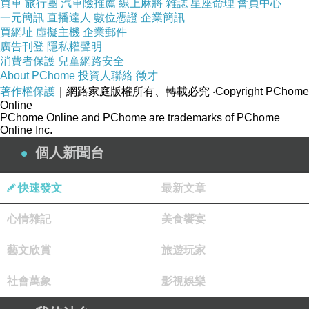
買車
旅行團
汽車險推薦
線上麻將
雜誌
星座命理
會員中心
一元簡訊
直播達人
數位憑證
企業簡訊
買網址
虛擬主機
企業郵件
廣告刊登
隱私權聲明
消費者保護
兒童網路安全
About PChome
投資人聯絡
徵才
著作權保護
｜網路家庭版權所有、轉載必究
‧Copyright PChome
Online
PChome Online and PChome are trademarks of PChome
Online Inc.
個人新聞台
快速發文
最新文章
心情雜記
美食饗宴
藝文欣賞
旅遊玩家
社會萬象
影視娛樂