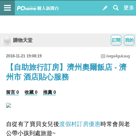
購物天堂
訂閱
我的
2018-11-21 19:08:19
iiwga4gukaug
【自助旅行訂房】濟州奧爾飯店 - 濟
州市 酒店貼心服務
留言 0
收藏 0
推薦 0
自從有了寶貝女兒後
渡假村訂房優惠
時常會與老
公帶小孩到處旅遊~