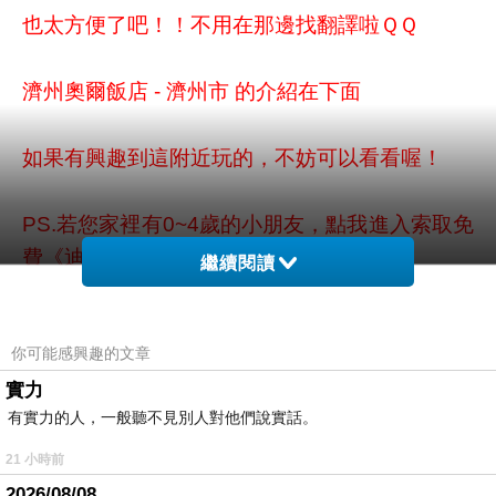
也太方便了吧！！不用在那邊找翻譯啦ＱＱ
濟州奧爾飯店 - 濟州市 的介紹在下面
如果有興趣到這附近玩的，不妨可以看看喔！
PS.若您家裡有0~4歲的小朋友，
點我進入索取免
費《迪士尼美語世界試用包》
繼續閱讀
以下是 濟州奧爾飯店 - 濟州市 的介紹 ?strong>
你可能感興趣的文章
預訂酒店限時折扣
绻哺乙粯酉矚g不妨看看喔!
實力
有實力的人，一般聽不見別人對他們說實話。
↓↓↓限量特優價格按鈕↓↓↓
21 小時前
2026/08/08