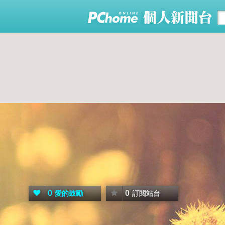
0
0
愛的鼓勵
訂閱站台