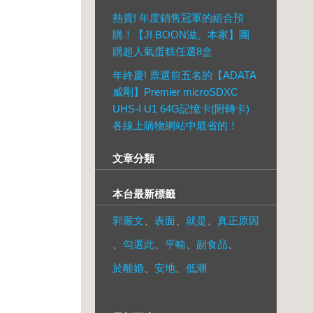
熱賣! 年度銷售冠軍的組合預
購！【JI BOON滋。本家】團
購超人氣蛋糕任選8盒
年終慶! 票選前五名的【ADATA
威剛】Premier microSDXC
UHS-I U1 64G記憶卡(附轉卡)
各線上購物網站中最省的！
文章分類
本台最新標籤
郭嚴文
、
表面
、
就是
、
真正原因
、
勾選此
、
平輸
、
副食品
、
於離婚
、
安地
、
低潮