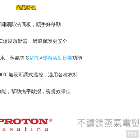
商品特色
不鏽鋼防沾底板，順手好移動
0℃溫度熔斷器，過溫保護更安全
水、蒸氣等多
網拍
>
優惠活動日期
功能
~200℃無段可調式溫控，適用各種衣料
功能，幫助撫平皺摺，熨燙效果佳