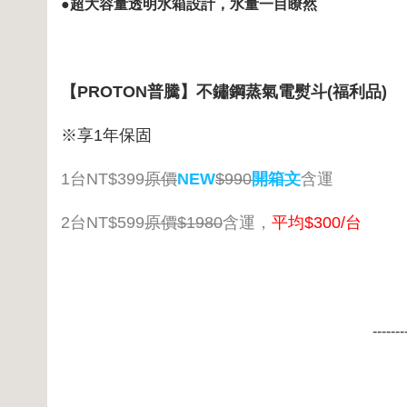
●超大容量透明水箱設計，水量一目瞭然
【PROTON普騰】不鏽鋼蒸氣電熨斗(福利品)
※享1年保固
1台NT$399
原價
NEW
$990
開箱文
含運
2台NT$599
原價
$1980
含運，
平均$300/台
-------