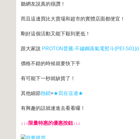
聽網友說真的很讚！
而且這邊買比大賣場和超市的實體店面都便宜！
剛好這個活動又能下殺到更低！
跟大家說
PROTON普騰-不鏽鋼蒸氣電熨斗(PEI-S01)
價格不錯的時候就要快下手
有可能下一秒就缺貨了！
其他細節
熱銷
>
★寫在這邊★
有興趣的話就連進去看看囉！
↓↓↓限量特惠的優惠按鈕↓↓↓