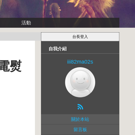
活動
自我介紹
iii82ma02s
氣電熨
關於本站
留言板