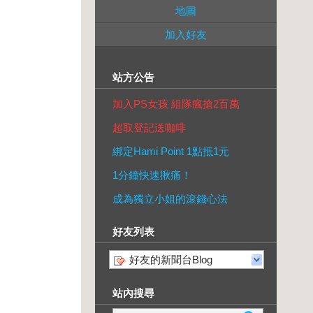
地圖
加入好友
站方公告
加入PS女孩 組隊瘋搶2百萬
超取登記送咖啡
綁定Hami Point 1點抵1元
1分鐘快速揪痛！
成為獨立小姐的滾錢心法
好友列表
好友的新聞台Blog
站內搜尋