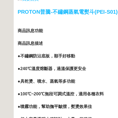
PROTON普騰-不鏽鋼蒸氣電熨斗(PEI-S01)
商品訊息功能
商品訊息描述
●不鏽鋼防沾底板，順手好移動
●240℃溫度熔斷器，過溫保護更安全
●具乾燙、噴水、蒸氣等多功能
●100℃~200℃無段可調式溫控，適用各種衣料
●噴霧功能，幫助撫平皺摺，熨燙效果佳