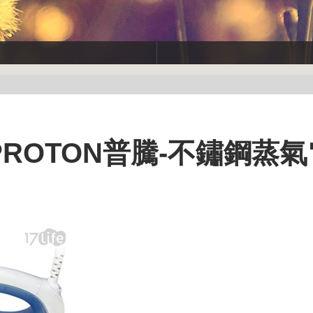
PROTON普騰-不鏽鋼蒸