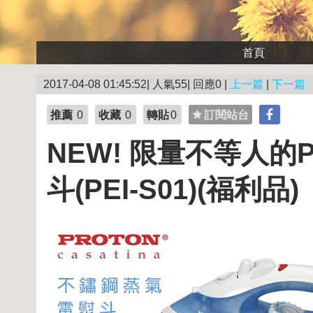
首頁
2017-04-08 01:45:52| 人氣55| 回應0 |
上一篇
|
下一篇
推薦
0
收藏
0
轉貼
0
訂閱站台
NEW! 限量不等人的
斗(PEI-S01)(福利品)