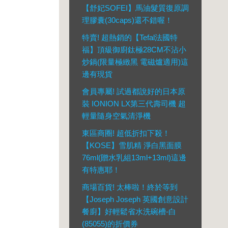
【舒妃SOFEI】馬油髮質復原調
理膠囊(30caps)還不錯喔！
特賣! 超熱銷的【Tefal法國特
福】頂級御廚鈦極28CM不沾小
炒鍋(限量極緻黑 電磁爐適用)這
邊有現貨
會員專屬! 試過都說好的日本原
裝 IONION LX第三代壽司機 超
輕量隨身空氣清淨機
東區商圈! 超低折扣下殺！
【KOSE】雪肌精 淨白黑面膜
76ml(贈水乳組13ml+13ml)這邊
有特惠耶！
商場百貨! 太棒啦！終於等到
【Joseph Joseph 英國創意設計
餐廚】好輕鬆省水洗碗槽-白
(85055)的折價券