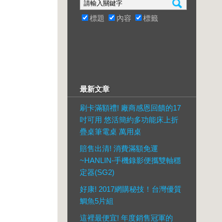
標題
內容
標籤
最新文章
刷卡滿額禮! 廠商感恩回饋的17
吋可用 悠活簡約多功能床上折
疊桌筆電桌 萬用桌
賠售出清! 消費滿額免運
~HANLIN-手機錄影便攜雙軸穩
定器(SG2)
好康! 2017網購秘技！台灣優質
鯛魚5片組
這裡最便宜! 年度銷售冠軍的