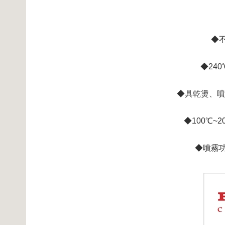
◆
◆24
◆具乾燙、噴
◆100℃
◆噴霧