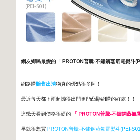
網友鄉民最愛的「 PROTON普騰-不鏽鋼蒸氣電熨斗(PEI
網路購
賠售出清
物真的優點很多阿！
最近每天都下雨超懶得出門更能凸顯網購的好處！！
這幾天看到價格很硬的
「 PROTON普騰-不鏽鋼蒸氣電熨
早就很想買
PROTON普騰-不鏽鋼蒸氣電熨斗(PEI-S01