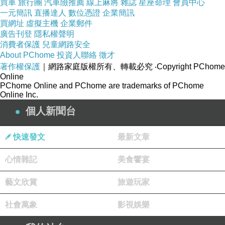
買車
旅行團
汽車險推薦
線上麻將
雜誌
星座命理
會員中心
一元簡訊
直播達人
數位憑證
企業簡訊
有貨就要快下手
買網址
虛擬主機
企業郵件
廣告刊登
隱私權聲明
不然到時候要
特惠組合
買買不到就哭哭啦！QQ
消費者保護
兒童網路安全
About PChome
投資人聯絡
徵才
著作權保護
｜網路家庭版權所有、轉載必究
‧Copyright PChome
其他細節
★寫在這邊！★
Online
PChome Online and PChome are trademarks of PChome
Online Inc.
有興趣的話就連進去看看囉！
個人新聞台
百貨公司
↓↓↓限量特惠的優惠按鈕↓↓↓
快速發文
最新文章
心情雜記
美食饗宴
藝文欣賞
旅遊玩家
HP ZBook15UG2 商用筆記型電腦 M3G75PA
社會萬象
影視娛樂
15WFHD/i7-5600U/1T+256G/8G/AMD