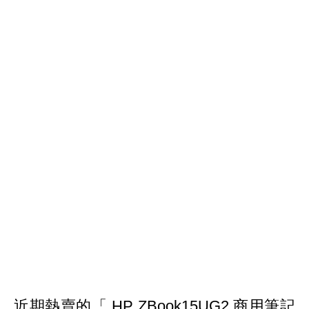
近期熱賣的
「 HP ZBook15UG2 商用筆記