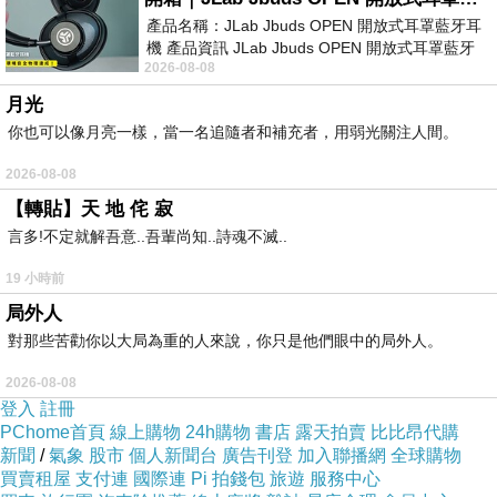
產品名稱：JLab Jbuds OPEN 開放式耳罩藍牙耳
最近在PTT上看到
「 HP ZBook15UG2 商用筆
機 產品資訊 JLab Jbuds OPEN 開放式耳罩藍牙
記型電腦 M3G75PA 15WFHD/i7-
2026-08-08
耳機評語：非常有特色，值得喜愛美型工
5600U/1T+256G/8G/AMD 1G/WIN8.1Pro
月光
DG/3Y 」
真的很想要！
你也可以像月亮一樣，當一名追隨者和補充者，用弱光關注人間。
2026-08-08
其實早就很想買了！
【轉貼】天 地 侘 寂
言多!不定就解吾意..吾輩尚知..詩魂不滅..
但剛出的時候那個價格真的無法下手
19 小時前
局外人
現在剛好有折扣優惠～就衝下去了
對那些苦勸你以大局為重的人來說，你只是他們眼中的局外人。
2026-08-08
HP ZBook15UG2 商用筆記型電腦 M3G75PA
登入
註冊
15WFHD/i7-5600U/1T+256G/8G/AMD
PChome首頁
線上購物
24h購物
書店
露天拍賣
比比昂代購
新聞
/
氣象
股市
個人新聞台
廣告刊登
加入聯播網
全球購物
1G/WIN8.1Pro DG/3Y
現在真的很搶手
買賣租屋
支付連
國際連
Pi 拍錢包
旅遊
服務中心