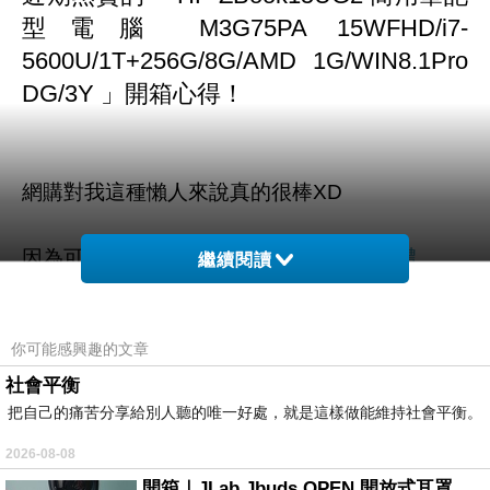
型電腦 M3G75PA 15WFHD/i7-
5600U/1T+256G/8G/AMD 1G/WIN8.1Pro
DG/3Y 」
開箱心得！
網購對我這種懶人來說真的很棒XD
因為可以直送到家中或超商取貨
刷卡滿額禮
繼續閱讀
不用出門就能搞定一
到貨付款
切！
你可能感興趣的文章
社會平衡
例如生活用品到電子3C或團購美食
把自己的痛苦分享給別人聽的唯一好處，就是這樣做能維持社會平衡。
不怕你買不到只怕你想不到A_A！
2026-08-08
開箱｜JLab Jbuds OPEN 開放式耳罩藍牙耳機 - 設計美學，輕巧、透氣、環境音全物理達成！