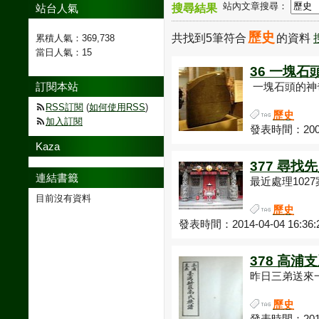
站內文章搜尋：
站台人氣
搜尋結果
歷史
共找到5筆符合
的資料
累積人氣：
369,738
當日人氣：
15
36 一塊
訂閱本站
一塊石頭的神奇旅
RSS訂閱
(
如何使用RSS
)
歷史
加入訂閱
發表時間：2007-
Kaza
377 尋找
連結書籤
最近處理1027
目前沒有資料
歷史
發表時間：2014-04-04 16:36:
378 高浦
昨日三弟送來一
歷史