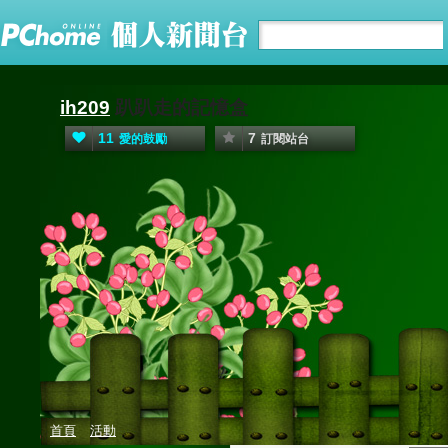
ih209
趴趴走的記憶盒
11
7
愛的鼓勵
訂閱站台
首頁
活動