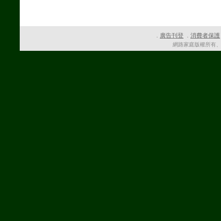
廣告刊登
消費者保護
．
．
網路家庭版權所有、轉載必究