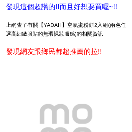
發現這個超讚的!!而且好想要買喔~!!
上網查了有關【YADAH】空氣蜜粉餅2入組(兩色任
選高細緻服貼的無瑕裸妝膚感)的相關資訊
發現網友跟鄉民都超推薦的拉!!