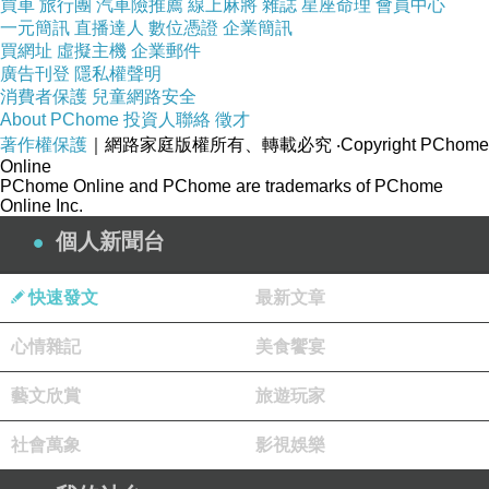
買車
旅行團
汽車險推薦
線上麻將
雜誌
星座命理
會員中心
一元簡訊
直播達人
數位憑證
企業簡訊
買網址
虛擬主機
企業郵件
廣告刊登
隱私權聲明
消費者保護
兒童網路安全
品號：2714507
About PChome
投資人聯絡
徵才
著作權保護
｜網路家庭版權所有、轉載必究
‧Copyright PChome
Online
PChome Online and PChome are trademarks of PChome
Online Inc.
SPF35 PA++
個人新聞台
堅持六不添加
服貼無瑕修飾毛孔細紋斑點瑕疵
快速發文
最新文章
獨特創新粉粒科技服貼完美遮瑕
含有機仙人掌萃取菁華
心情雜記
美食饗宴
藝文欣賞
旅遊玩家
社會萬象
影視娛樂