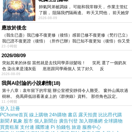
帥氣阿弟被調線， 可能和我常聊天， 作業主管紅
的結果，發現它真的很棒!!!
了眼， 阻隔我們隔兩邊。 昨天又問他， 前天她穿
2026-08-09
什麼顏色衣服， 不經
而且在網路上購買，品質有保障又有七天鑑賞期，
應放於後念
不滿意可以退貨也不用擔心買貴!
（我生已盡）我已修不復更修（後悟）感冒已修不復更修（梵行已立）
我已證不復更證（後悟）（所作已辦）我已知不復更知（後悟）你又受
23 小時前
你一定要來看看【YADAH】空氣蜜粉餅2入組(兩色
2026/08/09
任選高細緻服貼的無瑕裸妝膚感)~~
突如其來的休假 當然就是去找同學弄頭髮啦！ 笑死 選了一個奶灰
色 染出來是淺灰藍 崽崽跟同學兩個人 笑了好久 反
2026-08-09
我是在這裡買的，多比較不吃虧唷!!
:
我與AI討論的小說劇情(18)
第十八章：袁年留下的牢籠 辦公室裡安靜得令人難受。 窗外山風吹過
樹林。 堯禹舜低頭看著桌上的《群俠錄》資料。 那些角色設定。
11 小時前
登入
註冊
PChome首頁
線上購物
24h購物
書店
露天拍賣
比比昂代購
:
商品訊息
新聞
/
氣象
股市
個人新聞台
廣告刊登
加入聯播網
全球購物
買賣租屋
支付連
國際連
Pi 拍錢包
旅遊
服務中心