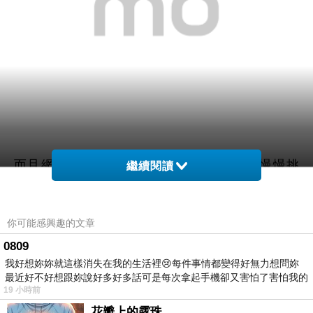
而且網路購物超方便24小時都能買，上網慢慢挑
繼續閱讀
選，看看網友鄉民心得文，
你可能感興趣的文章
以及推薦
【YADAH】空氣蜜粉餅2入組(兩色任選高
0809
細緻服貼的無瑕裸妝膚感)
哪裡買最便宜.最划算!
我好想妳妳就這樣消失在我的生活裡😢每件事情都變得好無力想問妳
最近好不好想跟妳說好多好多話可是每次拿起手機卻又害怕了害怕我的
查了很多【YADAH】空氣蜜粉餅2入組(兩色任選高
19 小時前
出現
細緻服貼的無瑕裸妝膚感)的開箱.分享.評論跟比價
花瓣上的露珠