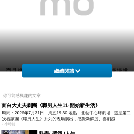
而且網路購物超方便24小時都能買，上網慢慢挑
繼續閱讀
選，看看網友鄉民心得文，
你可能感興趣的文章
以及推薦
【PS Mall】知名美妝節目好用推薦 專業
面白大丈夫劇團《職男人生11-開始新生活》
打薄修眉剪刀 2入(H064)
哪裡買最便宜.最划算!
時間：2026年7月31日，周五19:30 地點：北藝中心球劇場 這是第二
次看該團《職男人生》系列的現場演出，感覺新鮮度、喜劇感
查了很多【PS Mall】知名美妝節目好用推薦 專業
2 小時前
打薄修眉剪刀 2入(H064)的開箱.分享.評論跟比價的
科學/ 聖經 /人生 .....