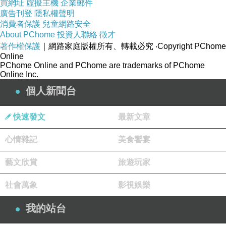
買網址
虛擬主機
企業郵件
廣告刊登
隱私權聲明
消費者保護
兒童網路安全
About PChome
投資人聯絡
徵才
著作權保護
｜網路家庭版權所有、轉載必究
‧Copyright PChome
品號：2983178
Online
PChome Online and PChome are trademarks of PChome
Online Inc.
個人新聞台
專業打薄修眉剪刀
快速發文
最新文章
心情雜記
美食饗宴
藝文欣賞
旅遊玩家
社會萬象
影視娛樂
我的站台