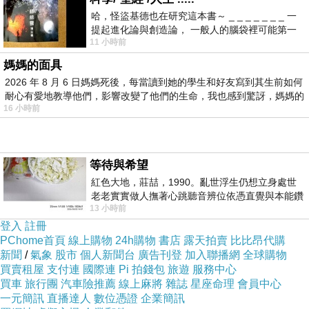
哈，怪盜基德也在研究這本書～ _ _ _ _ _ _ _ 一
結果，發現它真的很棒!!!
提起進化論與創造論， 一般人的腦袋裡可能第一
11 小時前
時間就有「 進化論很科
而且在網路上購買，品質有保障又有七天鑑賞期，
媽媽的面具
不滿意可以退貨也不用擔心買貴!
2026 年 8 月 6 日媽媽死後，每當讀到她的學生和好友寫到其生前如何
耐心有愛地教導他們，影響改變了他們的生命，我也感到驚訝，媽媽的
16 小時前
你一定要來看看【PS Mall】知名美妝節目好用推薦
專業打薄修眉剪刀 2入(H064)~~
等待與希望
我是在這裡買的，多比較不吃虧唷!!
紅色大地，莊喆，1990。亂世浮生仍想立身處世
:
老老實實做人撫著心跳聽音辨位依憑直覺與本能鑽
13 小時前
向裂隙的亮處探索另一個心聲另一個共鳴的
登入
註冊
PChome首頁
線上購物
24h購物
書店
露天拍賣
比比昂代購
新聞
/
氣象
股市
個人新聞台
廣告刊登
加入聯播網
全球購物
買賣租屋
支付連
國際連
Pi 拍錢包
旅遊
服務中心
:
商品訊息
買車
旅行團
汽車險推薦
線上麻將
雜誌
星座命理
會員中心
一元簡訊
直播達人
數位憑證
企業簡訊