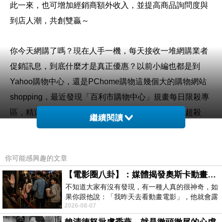
此一來，也可增加經銷商額外收入，並提高商品詢問度與
到店人潮，共創雙贏～
你今天網購了嗎？現在人手一機，每天接收一堆網購業者
促銷訊息，到底什麼才是真正優惠？以前小編也都是到
Yahoo購物中心，還是PChome購物這幾個大的購物網站
shopping，最近發現「百利市購物中心」規畫每日限殺專
區，精選熱門話題商品每日黃金促銷24小時提供「超殺
繼續閱讀
價」的好康購，深受消費者喜愛和推薦呢！
購買3C商品，除了考量價格以外，售後服務也是很重要
你可能感興趣的文章
的，【e-payless 百利市購物中心】聲寶集團擁有全台密
【電影圈八卦】：媒體揭發奧斯卡動畫項目投票醜聞！好萊塢為什麼看不起動畫電影？
不知道大家有沒有發現，有一種人真的很神奇，如
集的實體門市，讓你不用擔心後續的維修問題，不然縱使
果你跟他說：「我昨天去看動畫電影」，他就會露
價格再便宜，日後求助無門，也是十分惱人的，是吧！
2026-08-07
出一種慈祥的微笑，然後問你是不是陪小