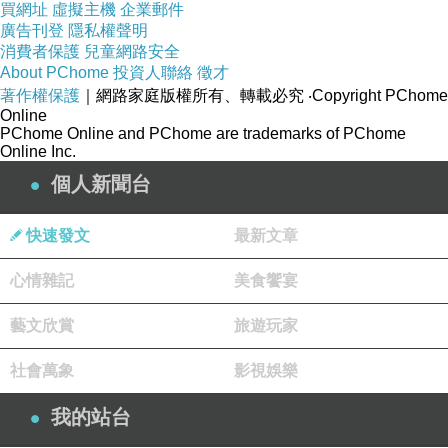
買網址
虛擬主機
企業郵件
廣告刊登
隱私權聲明
消費者保護
兒童網路安全
About PChome
投資人聯絡
徵才
著作權保護
｜網路家庭版權所有、轉載必究
‧Copyright PChome
Online
PChome Online and PChome are trademarks of PChome
Online Inc.
FSK/DTMF雙制式來電自動識別接收
個人新聞台
快速發文
最新文章
全免持撥號通話功能
心情雜記
美食饗宴
藝文欣賞
旅遊玩家
通話聲音及音樂鈴聲大小按鍵可調
社會萬象
影視娛樂
我的站台
公曆時間同螢幕顯示