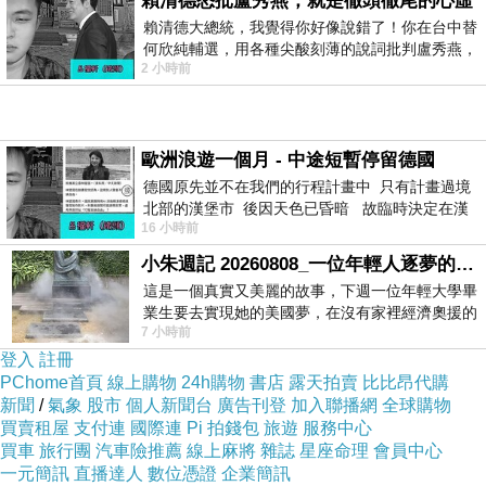
賴清德怒批盧秀燕，就是徹頭徹尾的心虛
日前想購入
TECO東元語音報號來電顯示有線電話
賴清德大總統，我覺得你好像說錯了！你在台中替
何欣純輔選，用各種尖酸刻薄的說詞批判盧秀燕，
XYFXC009(紅色).
，問過幾間經銷商都表示舊款已經賣
2 小時前
罵她施政滿意度輸給陳其邁，甚至還說盧
完，已沒有舊款庫存了，剛好看到【e-payless 百利市購
物中心】網頁上還有賣，不但比較便宜還可以刷卡分期。
歐洲浪遊一個月 - 中途短暫停留德國
有的時候這些商品的價格還真的頗殺的，於是乎，這一款
德國原先並不在我們的行程計畫中 只有計畫過境
CP值破表的：
TECO東元語音報號來電顯示有線電話
北部的漢堡市 後因天色已昏暗 故臨時決定在漢
XYFXC009(紅色).
，網路上爬文一下，發現很多部落客都
16 小時前
堡市吃晚餐和過夜
給滿高的評價，看來值得入手，不管了，就刷下去吧！
小朱週記 20260808_一位年輕人逐夢的真實故事
這是一個真實又美麗的故事，下週一位年輕大學畢
業生要去實現她的美國夢，在沒有家裡經濟奧援的
TECO東元語音報號來電顯示有線電話
7 小時前
情況下，靠著自我努力工作累積出國基
XYFXC009(紅色).
登入
註冊
PChome首頁
線上購物
24h購物
書店
露天拍賣
比比昂代購
新聞
/
氣象
股市
個人新聞台
廣告刊登
加入聯播網
全球購物
買賣租屋
支付連
國際連
Pi 拍錢包
旅遊
服務中心
買車
旅行團
汽車險推薦
線上麻將
雜誌
星座命理
會員中心
一元簡訊
直播達人
數位憑證
企業簡訊