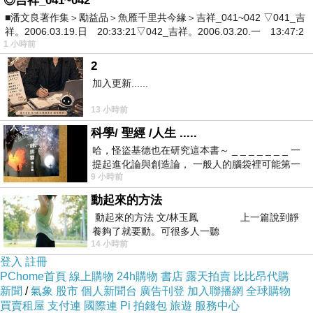
◎吉祥_041~042
■潘文良著作集＞勵益品＞魚雁千里共今緣＞吉祥_041~042 ▽041_吉
祥。2006.03.19.日 20:33:21▽042_吉祥。2006.03.20.一 13:47:2
日前想購入
HP 15-an011TX Ci5 GT940 電競獨顯筆電 15-
1 小時前
an011TX
，問過幾間經銷商都表示舊款已經賣完，已沒有
2
舊款庫存了，剛好看到燦坤快3網頁上還有賣，就線上預
加入更新......
約到門市付款取貨。有的時候這些商品的價格還真的頗殺
13 小時前
的，於是乎，這一款CP值破表的：
HP 15-an011TX Ci5
科學/ 聖經 /人生 .....
GT940 電競獨顯筆電 15-an011TX
，在最近燦坤狂打快3
哈，怪盜基德也在研究這本書～ _ _ _ _ _ _ _ 一
提起進化論與創造論， 一般人的腦袋裡可能第一
快閃購物日，趁著燦坤快三會員特典的時候趕緊下手，超
9 小時前
時間就有「 進化論很科
低價限量商品再辛苦也值得！
動起來的方法
動起來的方法 文/林玉鳳 上一篇說到靜
HP 15-an011TX Ci5 GT940 電競獨顯筆電 15-
養夠了就要動。可很多人一聽
14 小時前
an011TX
登入
註冊
PChome首頁
線上購物
24h購物
書店
露天拍賣
比比昂代購
新聞
/
氣象
股市
個人新聞台
廣告刊登
加入聯播網
全球購物
買賣租屋
支付連
國際連
Pi 拍錢包
旅遊
服務中心