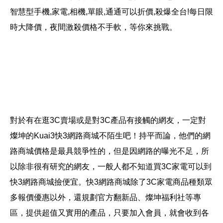
智慧型手機,家電,相機,單眼,通通可以折價,殺爆全台!每日限
時大降價，夜間激殺價格不手軟，等你來挑戰。
對於有在逛3C賣場或是對3C產品有接觸的網友，一定對
燦坤的Kuai3快3網路商城不陌生吧！持平而論，他們的網
路商城價格是最具競爭性的，但是因網路的曝光不足，所
以除非很有研究的網友，一般人都不知道買3C家電可以到
快3網路商城撿便宜。快3網路商城除了3C家電商品種類眾
多報價優惠以外，還規劃官方翻新品、燦坤福利社等專
區，提供超值又實用的產品，只要加入會員，就會收到各