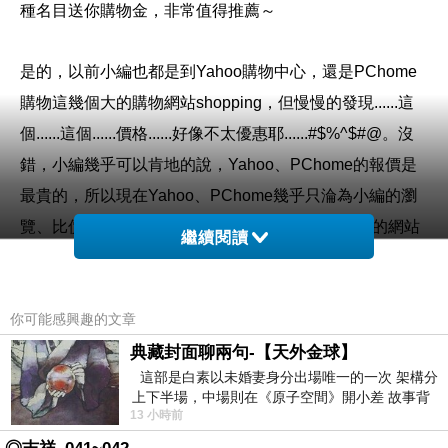
種名目送你購物金，非常值得推薦～
是的，以前小編也都是到Yahoo購物中心，還是PChome
購物這幾個大的購物網站shopping，但慢慢的發現......這
個......這個......價格......好像不太優惠耶......#$%^$#@。沒
錯，小編幾乎可以肯地的說，Yahoo、PChome的報價是
最貴的，所以現在Yahoo、PChome幾乎只淪為小編的瀏
覽、比價工具。看到喜歡的東西，小編喜歡到專門的網站
繼續閱讀
去購買，比如說3C、家電類的東西，建議到燦坤的Kuai3
快3網路商城去購買。
你可能感興趣的文章
購買3C商品，除了考量價格以外，售後服務也是很重要
典藏封面聊兩句-【天外金球】
這部是白素以未婚妻身分出場唯一的一次 架構分
的，燦坤擁有全台密集的實體門市，讓你不用擔心後續的
上下半場，中場則在《原子空間》開小差 故事背
維修問題，不然縱使價格再便宜，日後求助無門，也是十
13 小時前
景影射西藏境外流亡 地下組織
分惱人的，是吧！