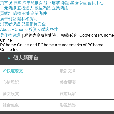
買車
旅行團
汽車險推薦
線上麻將
雜誌
星座命理
會員中心
一元簡訊
直播達人
數位憑證
企業簡訊
買網址
虛擬主機
企業郵件
廣告刊登
隱私權聲明
消費者保護
兒童網路安全
About PChome
投資人聯絡
徵才
著作權保護
｜網路家庭版權所有、轉載必究
‧Copyright PChome
Online
PChome Online and PChome are trademarks of PChome
Online Inc.
個人新聞台
15.6" FHD WLED
快速發文
最新文章
心情雜記
美食饗宴
5th Gen Intel Core i5-6200U
藝文欣賞
旅遊玩家
社會萬象
影視娛樂
8Gx1 DDR3L 1600