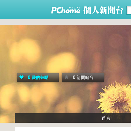
0
0
愛的鼓勵
訂閱站台
首頁