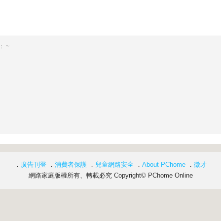
 ~
．
廣告刊登
．
消費者保護
．
兒童網路安全
．
About PChome
．
徵才
網路家庭版權所有、轉載必究 Copyright© PChome Online