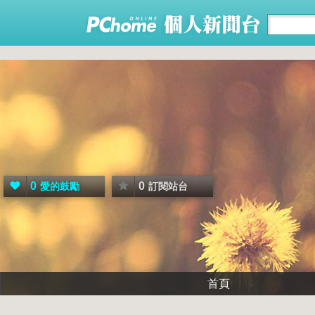
0
0
愛的鼓勵
訂閱站台
首頁