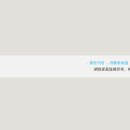
．
廣告刊登
．
消費者保護
網路家庭版權所有、轉載必究 