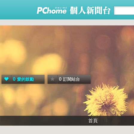
0
0
愛的鼓勵
訂閱站台
首頁