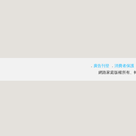
．
廣告刊登
．
消費者保護
網路家庭版權所有、轉載必究 