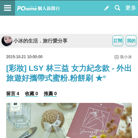
小冰的生活．旅行愛分享
訂閱
我的
2019-10-21 10:00:00
張小冰
[彩妝] LSY 林三益 女力紀念款 - 外出
旅遊好攜帶式蜜粉.粉餅刷 ★°
留言 4
收藏 0
推薦 0