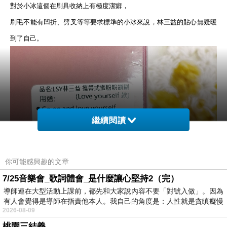
對於小冰這個在刷具收納上有極度潔癖，
刷毛不能有凹折、劈叉等等要求標準的小冰來說，林三益的貼心無疑暖
到了自己。
繼續閱讀
你可能感興趣的文章
7/25音樂會_歌詞體會_是什麼讓心堅持2（完）
導師連在大型活動上課前，都先和大家說內容不要「對號入做」。因為
有人會覺得是導師在指責他本人。我自己的角度是：人性就是貪瞋癡慢
2026-08-09
桃園三結義