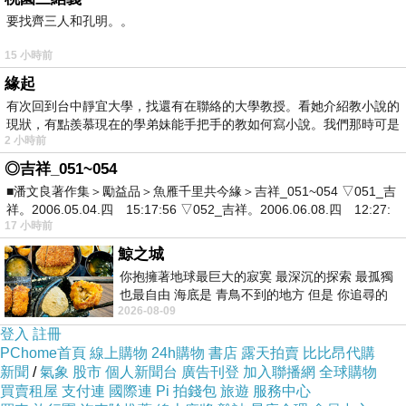
要找齊三人和孔明。。
15 小時前
緣起
有次回到台中靜宜大學，找還有在聯絡的大學教授。看她介紹教小說的
現狀，有點羨慕現在的學弟妹能手把手的教如何寫小說。我們那時可是
2 小時前
◎吉祥_051~054
■潘文良著作集＞勵益品＞魚雁千里共今緣＞吉祥_051~054 ▽051_吉
女力紀念有兩款，小冰的是勇者無懼.
祥。2006.05.04.四 15:17:56 ▽052_吉祥。2006.06.08.四 12:27:
17 小時前
鯨之城
你抱擁著地球最巨大的寂寞 最深沉的探索 最孤獨
也最自由 海底是 青鳥不到的地方 但是 你追尋的
2026-08-09
幸福 可以比珍珠更
登入
註冊
PChome首頁
線上購物
24h購物
書店
露天拍賣
比比昂代購
新聞
/
氣象
股市
個人新聞台
廣告刊登
加入聯播網
全球購物
買賣租屋
支付連
國際連
Pi 拍錢包
旅遊
服務中心