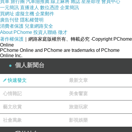
買車
旅行團
汽車險推薦
線上麻將
雜誌
星座命理
會員中心
一元簡訊
直播達人
數位憑證
企業簡訊
買網址
虛擬主機
企業郵件
廣告刊登
隱私權聲明
消費者保護
兒童網路安全
About PChome
投資人聯絡
徵才
著作權保護
｜網路家庭版權所有、轉載必究
‧Copyright PChome
Online
PChome Online and PChome are trademarks of PChome
Online Inc.
個人新聞台
快速發文
最新文章
心情雜記
美食饗宴
● 盒身是質感雷射燙銀設計
藝文欣賞
旅遊玩家
● 網狀刷具套
社會萬象
影視娛樂
● 硬殼保護罩