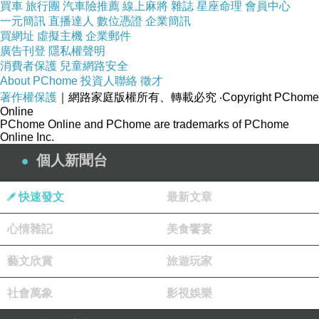
買車
旅行團
汽車險推薦
線上麻將
雜誌
星座命理
會員中心
非常好觸控，而且跟SONY現在的新機不一樣，
一元簡訊
直播達人
數位憑證
企業簡訊
買網址
虛擬主機
企業郵件
它只要有開喚醒，一樣是使用螢幕喚醒，而且確實比SONY XZP省電。
廣告刊登
隱私權聲明
開遊戲很有感。
消費者保護
兒童網路安全
About PChome
投資人聯絡
徵才
著作權保護
｜網路家庭版權所有、轉載必究
‧Copyright PChome
Samsung這一系列的手機盒比較有質感，
Online
PChome Online and PChome are trademarks of PChome
我們坦白說，就像在拆禮物一樣，連裡面的配件都裝的像是精美禮品。
Online Inc.
個人新聞台
其實S9+從拆盒開始就給我很驚豔的感覺，
當然，雖然現在的配件都大同小異，但只能說，花比別隻多的錢，
快速發文
最新文章
當然也就是要多買一個精緻的感覺。
心情雜記
美食饗宴
這一款耳機質感也明顯比SONY好很多。
藝文欣賞
旅遊玩家
社會萬象
影視娛樂
這個卡托KEY真的是創意到很有特色，