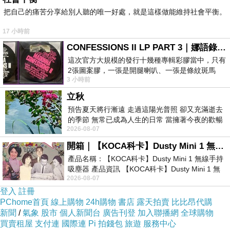
把自己的痛苦分享給別人聽的唯一好處，就是這樣做能維持社會平衡。
不得不說，Samsung Galaxy S9+的包裝確實真的很精緻，
17 小時前
以空機一隻29,900的價格來說，買到這樣的精緻感，其實並不算太虧。
CONFESSIONS II LP PART 3｜娜語錄II LP PART 3
這次官方大規模的發行十幾種專輯彩膠當中，只有
2張圖案膠，一張是開腿喇叭、一張是條紋斑馬
S9+比起之前所使用的XZP，多了紅膜辨視，可調式光圈，
3 小時前
版；目前官網上只剩澳洲商店AU STORE
功能其實大同小異。
立秋
預告夏天將行漸遠 走過這陽光普照 卻又充滿逝去
好吧，如果身為第一次使用S系列的消費者來說，
的季節 無常已成為人生的日常 當擁著今夜的歡暢
2026-08-07
舒心 轉眼驟成昨日 而明晨 太陽
可能看到這一隻還真的會不知所云!!!
開箱｜【KOCA科卡】Dusty Mini 1 無線手持吸塵器
其實這是卡托的key.
產品名稱：【KOCA科卡】Dusty Mini 1 無線手持
吸塵器 產品資訊 【KOCA科卡】Dusty Mini 1 無
2026-08-07
線手持吸塵器評語： 能吸、能吹兼具兩
S9+這一隻有送保護套，裝下去是剛剛好，
登入
註冊
就算是全版螢幕保護貼也不會卡邊。
PChome首頁
線上購物
24h購物
書店
露天拍賣
比比昂代購
新聞
/
氣象
股市
個人新聞台
廣告刊登
加入聯播網
全球購物
買賣租屋
支付連
國際連
Pi 拍錢包
旅遊
服務中心
這隻手機坦白說真的非常的漂亮，不論是曲線設計還是顏色。