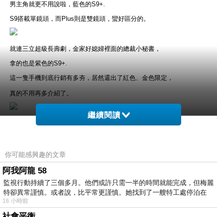
男主角就更不用說啦，藍色的S9+.
S9搭載單鏡頭，而Plus則是雙鏡頭，蠻好區分的。
就連三立超級長壽劇，金家好媳婦裡面的總裁小秘書，
拿的也是紫色的S9+.
這一隻手機到底行銷有多夯，居然還出了紅色、金色限定，
真的不用再多介紹了。
繼續閱讀
小冰其實一直在Samsung跟XZ2之間做選擇，
而最後選擇S9+的原因也別無其它，正是因為它的
外型很美
，
配色很
愛
，
你可能感興趣的文章
但這一次的購機經驗卻讓小冰對三星簡直是絕望到了極點，
阿我阿龍 58
監視行動持續了三個多月。他們或許只需一半的時間就能完成，但梅麗
在心裡給了極度差的評價，甚至日後都不會想再回購，也給廣大消費者
特卻異常謹慎。或者說，比平常更謹慎。她找到了一艘特工處停泊在
一個警醒!!!
16 小時前
一隻再好用的手機，
只有品牌沒有品質，只有售價沒有責任，都是零。
社會平衡