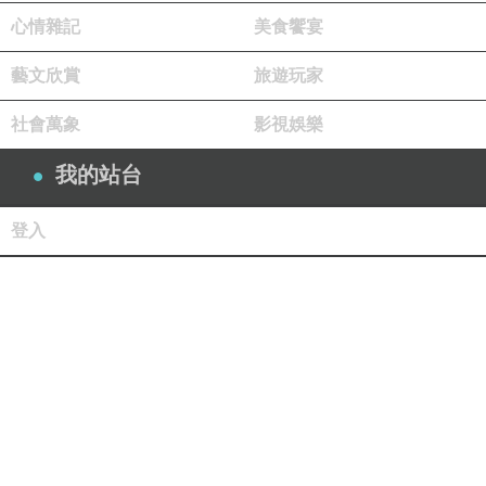
心情雜記
美食饗宴
藝文欣賞
旅遊玩家
社會萬象
影視娛樂
我的站台
登入