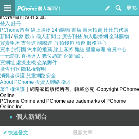
小冰的生活．旅行愛分享
訂閱
我的
此分類目前沒有文章。
登入
註冊
PChome首頁
線上購物
24h購物
書店
露天拍賣
比比昂代購
新聞
/
氣象
股市
個人新聞台
廣告刊登
加入聯播網
全球購物
買賣租屋
支付連
國際連
Pi 拍錢包
旅遊
服務中心
買車
旅行團
汽車險推薦
線上麻將
雜誌
星座命理
會員中心
一元簡訊
直播達人
數位憑證
企業簡訊
買網址
虛擬主機
企業郵件
廣告刊登
隱私權聲明
消費者保護
兒童網路安全
About PChome
投資人聯絡
徵才
著作權保護
｜網路家庭版權所有、轉載必究
‧Copyright PChome
Online
PChome Online and PChome are trademarks of PChome
Online Inc.
個人新聞台
快速發文
最新文章