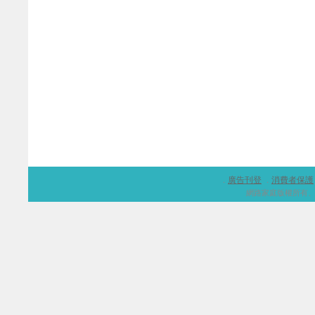
廣告刊登
消費者保護
．
．
網路家庭版權所有、轉載必究