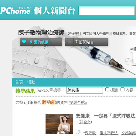
陳子敬物理治療師
【學經歷】國立陽明大學物理治療研究所、高雄
8
7
愛的鼓勵
訂閱站台
首頁
活動
站內文章搜尋：
標題
內容
搜尋結果
肺功能
共找到1筆符合
的資料
搜尋全站»
想健康，一定要「腹式呼吸法
...
(詳全文)
深呼吸
、
腹式呼吸法
、
交感神經