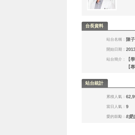
台長資料
陳子
站台名稱：
2013
開始日期：
【學
站台簡介：
【專
站台統計
62,9
累積人氣：
9
當日人氣：
8
愛
愛的鼓勵：