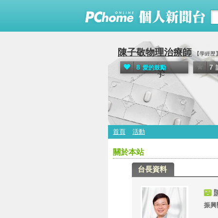
陳子敬物理治療師
【學經歷
8
7
愛的鼓勵
首頁
活動
關於本站
台長資料
振興