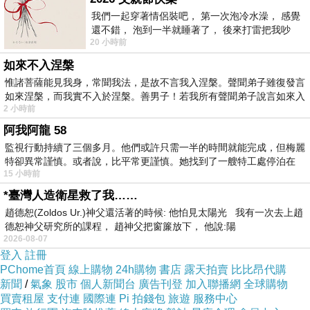
我們一起穿著情侶裝吧， 第一次泡冷水澡， 感覺
還不錯， 泡到一半就睡著了， 後來打雷把我吵
20 小時前
醒， 手
2025.5.15 台北
如來不入涅槃
李壽全 - 8又二分之一
惟諸菩薩能見我身，常聞我法，是故不言我入涅槃。聲聞弟子雖復發言
如來涅槃，而我實不入於涅槃。善男子！若我所有聲聞弟子說言如來入
2 小時前
阿我阿龍 58
監視行動持續了三個多月。他們或許只需一半的時間就能完成，但梅麗
特卻異常謹慎。或者說，比平常更謹慎。她找到了一艘特工處停泊在
15 小時前
*臺灣人造衛星救了我……
趙德恕(Zoldos Ur.)神父還活著的時候: 他怕見太陽光 我有一次去上趙
德恕神父研究所的課程， 趙神父把窗簾放下， 他說:陽
2026-08-07
登入
註冊
PChome首頁
線上購物
24h購物
書店
露天拍賣
比比昂代購
新聞
/
氣象
股市
個人新聞台
廣告刊登
加入聯播網
全球購物
買賣租屋
支付連
國際連
Pi 拍錢包
旅遊
服務中心