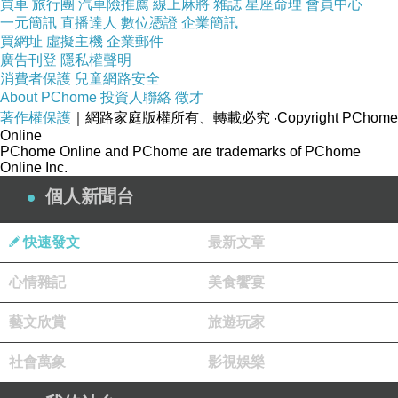
買車
旅行團
汽車險推薦
線上麻將
雜誌
星座命理
會員中心
一元簡訊
直播達人
數位憑證
企業簡訊
買網址
虛擬主機
企業郵件
廣告刊登
隱私權聲明
消費者保護
兒童網路安全
About PChome
投資人聯絡
徵才
著作權保護
｜網路家庭版權所有、轉載必究
‧Copyright PChome
Online
PChome Online and PChome are trademarks of PChome
Online Inc.
個人新聞台
快速發文
最新文章
心情雜記
美食饗宴
藝文欣賞
旅遊玩家
社會萬象
影視娛樂