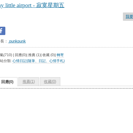
y little airport - 寂寞星期五
我
台長：
punkpunk
氣(710) | 回應(0)| 推薦 (
1
)| 收藏 (
0
)|
轉寄
站分類:
心情日記(隨筆、日記、心情手札)
推薦(
1
)
收藏(
0
)
回應(0)