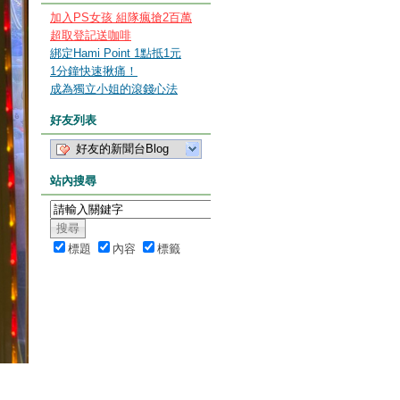
加入PS女孩 組隊瘋搶2百萬
超取登記送咖啡
綁定Hami Point 1點抵1元
1分鐘快速揪痛！
成為獨立小姐的滾錢心法
好友列表
好友的新聞台Blog
站內搜尋
標題
內容
標籤