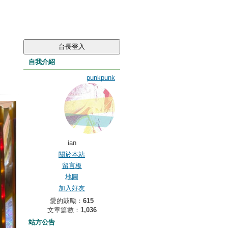
自我介紹
punkpunk
ian
關於本站
留言板
地圖
加入好友
愛的鼓勵：
615
文章篇數：
1,036
站方公告