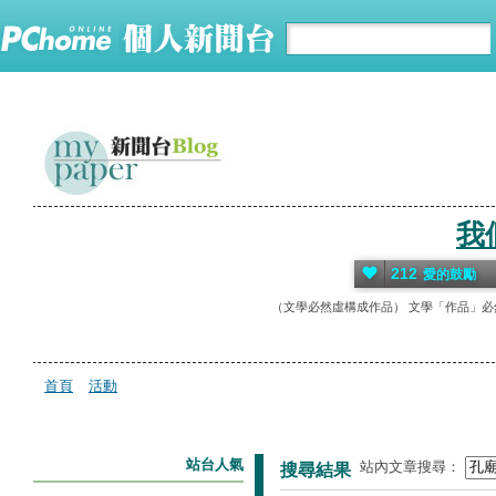
我
212
愛的鼓勵
（文學必然虛構成作品） 文學「作品」必
首頁
活動
站台人氣
站內文章搜尋：
搜尋結果