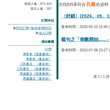
孔廟
累積人氣：
871,410
共找到5筆符合
的資料
當日人氣：
297
〈封鎖〉(2026、05、
訂閱本站
發表時間：2026-05-15 15:46
RSS訂閱
(
如何使用RSS
)
加入訂閱
截句之「倒數開始.....
連結書籤
行營
發表時間：2023-07-08 23:27 
博客來《致夏書簡》
博客來《書及妳》
三民書店．《書及妳》
三民書店．《致夏書簡》
秀威書店《致夏書簡》
第 1 / 
秀威書店《書及妳》