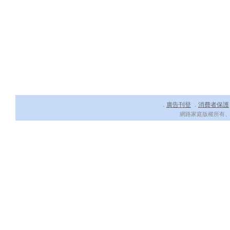
廣告刊登
消費者保護
．
．
網路家庭版權所有、轉載必究