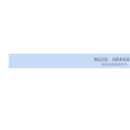
廣告刊登
消費者保護
．
．
網路家庭版權所有、轉載必究