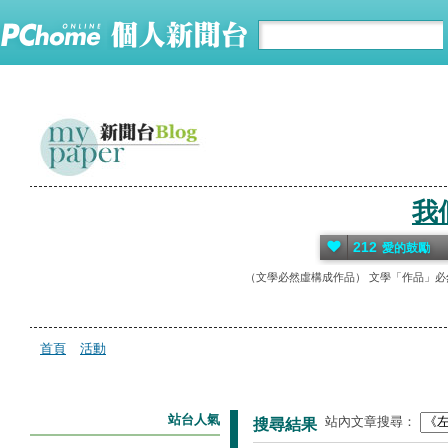
我
212
愛的鼓勵
（文學必然虛構成作品） 文學「作品」必
首頁
活動
站台人氣
站內文章搜尋：
搜尋結果