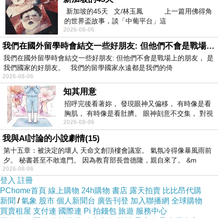
puad&oid=1&osm=league
新加坡的45天 文/林玉鳳 上一篇用佛得角
的世界盃故事，談「中葡平台」這
2026-08-06
按下方看詳細規格^^
我們在國外留學時會結交一些好朋友: 但他們不會是戰場上的朋友
我們在國外留學時會結交一些好朋友: 但他們不會是戰場上的朋友， 是
我們國家的好朋友。 我們的留學國家永遠都是我們的倚
2026-08-06
知其用意
17Life,一起團購一起吃美食,五星級飯店也上線
招呼完後看著妳， 發現眼神又偏移， 有時像是看
囉!限時限量快搶吧!
日本怪獸美妝學院
胸肌， 有時像是看肚臍。 眼神刻意不交集， 對視
2026-08-06
視線不對齊， 讓我很難不
我與AI討論的小說劇情(15)
第十五章：被決定的壞人 天命文創頂樓會議室。 氣氛冷得像暴風雨前
夕。 秘書甚至不敢進門。 因為教育部長曾德隆，親自來了。 &m
2026-08-06
一定要推薦:
登入
註冊
PChome首頁
線上購物
24h購物
書店
露天拍賣
比比昂代購
新聞
/
氣象
股市
個人新聞台
廣告刊登
加入聯播網
全球購物
買賣租屋
支付連
國際連
Pi 拍錢包
旅遊
服務中心