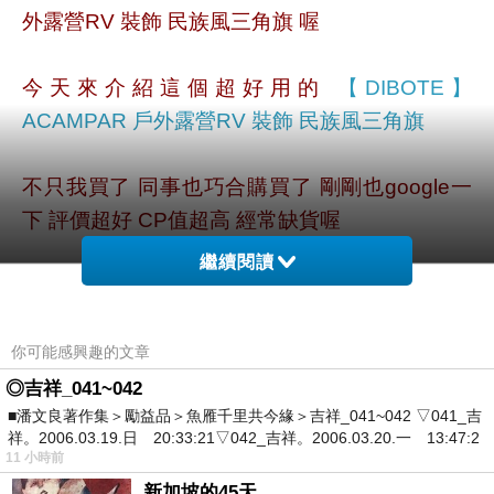
外露營RV 裝飾 民族風三角旗 喔
今天來介紹這個超好用的
【DIBOTE】
ACAMPAR 戶外露營RV 裝飾 民族風三角旗
不只我買了 同事也巧合購買了 剛剛也google一
下 評價超好 CP值超高 經常缺貨喔
繼續閱讀
賓果!!沒錯,就是要介紹 【DIBOTE】ACAMPAR
戶外露營RV 裝飾 民族風三角旗,
你可能感興趣的文章
好友也是這裡買的:
◎吉祥_041~042
■潘文良著作集＞勵益品＞魚雁千里共今緣＞吉祥_041~042 ▽041_吉
http://www.momoshop.com.tw/goods/GoodsDet
祥。2006.03.19.日 20:33:21▽042_吉祥。2006.03.20.一 13:47:2
ail.jsp?
11 小時前
i_code=2871088&memid=6000002147&cid=a
新加坡的45天