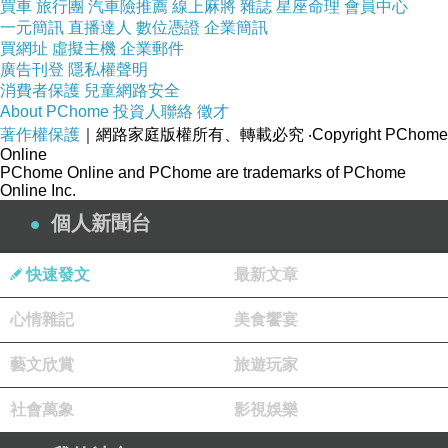
買車
旅行團
汽車險推薦
線上麻將
雜誌
星座命理
會員中心
一元簡訊
直播達人
數位憑證
企業簡訊
買網址
虛擬主機
企業郵件
品號：2871088
廣告刊登
隱私權聲明
消費者保護
兒童網路安全
About PChome
投資人聯絡
徵才
著作權保護
｜網路家庭版權所有、轉載必究
‧Copyright PChome
來自登山愛好者的評選
Online
PChome Online and PChome are trademarks of PChome
綁在營繩上也可當警示作用
Online Inc.
為露營增添繽紛的色彩其實很簡單
個人新聞台
快速發文
最新文章
心情雜記
美食饗宴
超好的品質:
藝文欣賞
旅遊玩家
社會萬象
影視娛樂