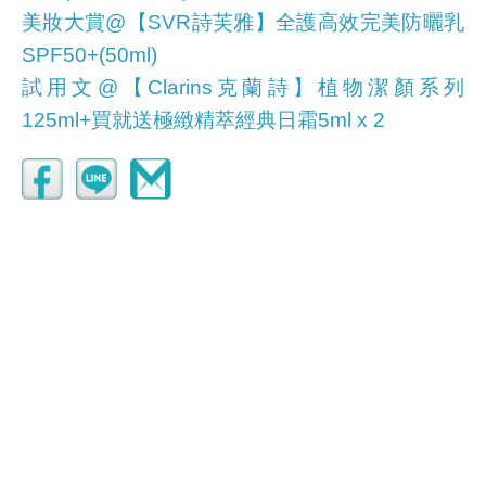
美妝大賞@【SVR詩芙雅】全護高效完美防曬乳
SPF50+(50ml)
試用文@【Clarins克蘭詩】植物潔顏系列
125ml+買就送極緻精萃經典日霜5ml x 2