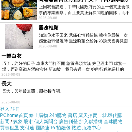
上回我曾講過，中華民國政府要的是一個真正會做
事的專業團隊，而且要真正解決問題的團隊，而不
2026-08-08
是只會到處甩鍋的雙標團隊，最近民進黨
靈魂相願
知道你永不回來 悲痛心情難按捺 擁抱你最後一次
感受微弱體溫時 重逢盼望交給祢 祢說天國再見面
2026-08-08
此刻忍淚說別離 他日靈魂再
一襲白衣
巧了，約好的日子 車庫大門打不開 急得滿頭大漢 妳已經出門 虛驚一
場，趕到高鐵左營站恰好 新加坡，我只去過一次 妳的行程總是排的
2026-08-08
長大
長大，與年齡無關，跟挫折有關。
2026-08-08
登入
註冊
PChome首頁
線上購物
24h購物
書店
露天拍賣
比比昂代購
新聞
/
氣象
股市
個人新聞台
廣告刊登
加入聯播網
全球購物
買賣租屋
支付連
國際連
Pi 拍錢包
旅遊
服務中心