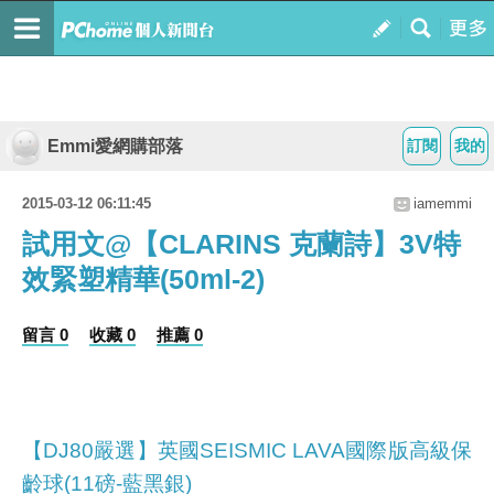
Emmi愛網購部落
訂閱
我的
2015-03-12 06:11:45
iamemmi
試用文@【CLARINS 克蘭詩】3V特
效緊塑精華(50ml-2)
留言 0
收藏 0
推薦 0
【DJ80嚴選】英國SEISMIC LAVA國際版高級保
齡球(11磅-藍黑銀)