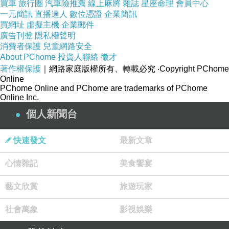
買車
旅行團
汽車險推薦
線上麻將
雜誌
星座命理
會員中心
一元簡訊
直播達人
數位憑證
企業簡訊
買網址
虛擬主機
企業郵件
廣告刊登
隱私權聲明
消費者保護
兒童網路安全
About PChome
投資人聯絡
徵才
著作權保護
｜網路家庭版權所有、轉載必究
‧Copyright PChome
Online
PChome Online and PChome are trademarks of PChome
Online Inc.
個人新聞台
快速發文
最新文章
心情雜記
美食饗宴
藝文欣賞
旅遊玩家
社會萬象
影視娛樂