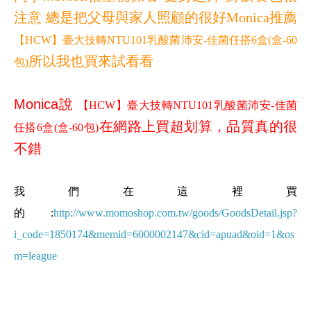
注意 總是把父母與家人照顧的很好
Monica推薦
【HCW】臺大技轉NTU101乳酸菌沛安-佳菌任搭6盒(盒-60
所以我也買來試看看
包)
Monica說
【HCW】臺大技轉NTU101乳酸菌沛安-佳菌
在網路上買超划算，品質真的很
任搭6盒(盒-60包)
不錯
我們在這裡買
的:
http://www.momoshop.com.tw/goods/GoodsDetail.jsp?
i_code=1850174&memid=6000002147&cid=apuad&oid=1&os
m=league