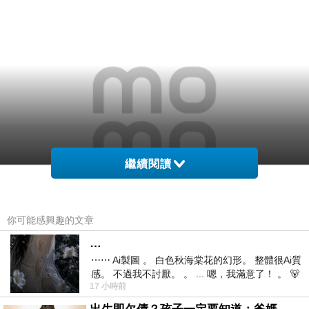
繼續閱讀
你可能感興趣的文章
…
⋯⋯ Ai製圖 。 白色秋海棠花的幻形。 整體很Ai質
感。 不過我不討厭。 。 ... 嗯，我滿意了！ 。 🐻
17 小時前
昨中
看看產品介紹喔: