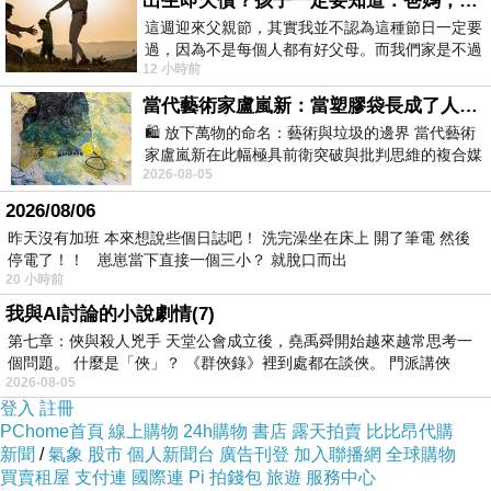
出生即欠債？孩子一定要知道：爸媽，其實我不欠你們
這週迎來父親節，其實我並不認為這種節日一定要
過，因為不是每個人都有好父母。而我們家是不過
12 小時前
節的，平時也沒什麼儀式感，生活趨近冷
品號：1850174
當代藝術家盧嵐新：當塑膠袋長成了人的模樣，我們的目光是否學會了放下偏見？
🛍️ 放下萬物的命名：藝術與垃圾的邊界 當代藝術
家盧嵐新在此幅極具前衛突破與批判思維的複合媒
57健康同學會、消費高手節目推薦
2026-08-05
材新作中，直接將被大眾定義為廢棄物
台大潘子明專利NTU101菌株
2026/08/06
昨天沒有加班 本來想說些個日誌吧！ 洗完澡坐在床上 開了筆電 然後
由出生三天的東方嬰兒腸道篩
停電了！！ 崽崽當下直接一個三小？ 就脫口而出
耐胃酸、耐膽鹽
20 小時前
每包含60億活菌
我與AI討論的小說劇情(7)
第七章：俠與殺人兇手 天堂公會成立後，堯禹舜開始越來越常思考一
個問題。 什麼是「俠」？ 《群俠錄》裡到處都在談俠。 門派講俠
2026-08-05
登入
註冊
PChome首頁
線上購物
24h購物
書店
露天拍賣
比比昂代購
新聞
/
氣象
股市
個人新聞台
廣告刊登
加入聯播網
全球購物
買賣租屋
支付連
國際連
Pi 拍錢包
旅遊
服務中心