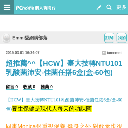
Emmi愛網購部落
訂閱
我的
2015-03-01 16:34:07
iamemmi
超推薦^^【HCW】臺大技轉NTU101
乳酸菌沛安-佳菌任搭6盒(盒-60包)
留言 0
收藏 0
推薦 0
【HCW】臺大技轉NTU101乳酸菌沛安-佳菌任搭6盒(盒-60
養生保健是現代人每天的功課阿
包)
同事Monica很重視保養 健身之外 對飲食也很