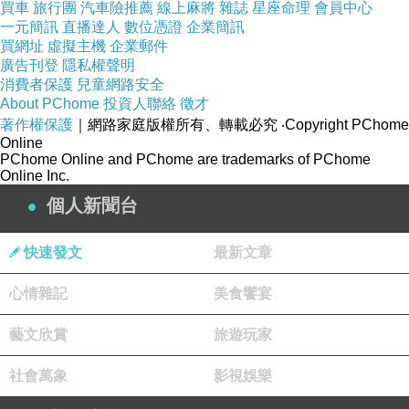
買車
旅行團
汽車險推薦
線上麻將
雜誌
星座命理
會員中心
一元簡訊
直播達人
數位憑證
企業簡訊
買網址
虛擬主機
企業郵件
廣告刊登
隱私權聲明
消費者保護
兒童網路安全
About PChome
投資人聯絡
徵才
著作權保護
｜網路家庭版權所有、轉載必究
‧Copyright PChome
Online
【HCW】臺大技轉NTU101乳酸菌沛安-佳菌任搭6盒(盒-60
PChome Online and PChome are trademarks of PChome
Online Inc.
包)
個人新聞台
【HCW】臺大技轉NTU101乳酸菌沛安-佳菌任搭6盒(盒-60
快速發文
最新文章
哪裡買最便宜.心得文.試用文.分享文
包)
心情雜記
美食饗宴
行李箱/旅遊用品
藝文欣賞
旅遊玩家
分享推薦.好用.推薦.評價.熱銷.開箱文.
社會萬象
影視娛樂
優缺點比較
慢慢跑快快瘦