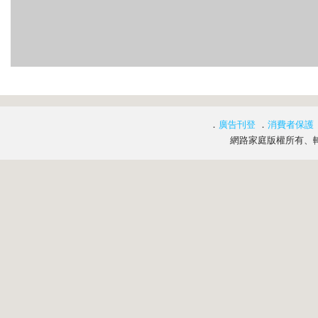
．
廣告刊登
．
消費者保護
網路家庭版權所有、轉載必究 