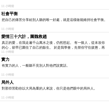
11 小時前
社會平衡
把自己的痛苦分享給別人聽的唯一好處，就是這樣做能維持社會平衡。
11 小時前
愛情三十六計，圍魏救趙
真正的愛，在我走遍千山萬水之後，仍然想起。 有一個人，從未攻你
的心，卻早已圍住了自己的餘生。 於是我學會，先替你守住疲憊，再
11 小時前
實力
有實力的人，一般聽不見別人對他們說實話。
11 小時前
局外人
對那些苦勸你以大局為重的人來說，你只是他們眼中的局外人。
11 小時前