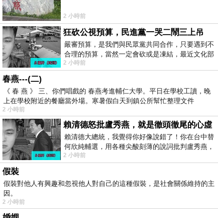
2 小時前
狂砍公視預算，民進黨一哭二鬧三上吊
嚴審預算，是我們與民眾黨共同合作，只要遇到不
合理的預算，當然一定會砍或是凍結，最近文化部
2 小時前
要編列公視和Taiwan plus預算，在110年
春燕---(二)
《 春 燕 》 三、你們唱戲的 春燕考進輔仁大學。平日在學校工讀，晚
上在學校附近的餐廳當外場。寒暑假白天到鎮公所幫忙整理文件
2 小時前
賴清德怒批盧秀燕，就是徹頭徹尾的心虛
賴清德大總統，我覺得你好像說錯了！你在台中替
何欣純輔選，用各種尖酸刻薄的說詞批判盧秀燕，
2 小時前
罵她施政滿意度輸給陳其邁，甚至還說盧
假裝
假裝對他人有興趣和忽視他人對自己的這種假裝，是社會關係維持的主
因。
2 小時前
婚姻