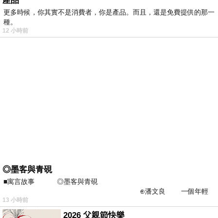
產品
更多時候，你其實不是消費者，你是產品。而且，還是免費提供的那一
種。
12 小時前
◎墨客與青硯
■寓言故事 ◎墨客與青硯
⊕潘文良 一個年輕
13 小時前
的墨客，在京城的古玩肆裡
2026 父親節快樂