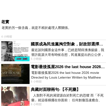
老實
老實的另一個含義，就是不精於處理人際關係。
4 小時前
國票成為民進黨掏空對象，財政部選擇性失憶
最近談到國票金這件事，已經是鬧得沸沸揚揚，我
替許崑源大哥有時候在想，民進黨提出的公公併，
5 小時前
其實就是想要國庫通黨庫，鬧出最大的醜
電影最後孤屋2026 the last house 2026 movie
電影最後孤屋2026 the last house 2026 movie
Directed by Louis Leterrier Written by Matthew
6 小時前
Robinson Starring Greta Lee Wa
典藏封面聊兩句-【不死藥】
人類對不死的渴望源自於對死亡的恐懼 而「不死
藥」就這樣橫擺在你面前： 任何創傷迅速癒合、
6 小時前
停止衰老、痛覺消失…堪