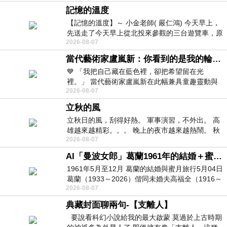
記憶的溫度
【記憶的溫度】～ 小金老師( 嚴仁鴻) 今天早上，
先送走了今天早上從北投來參觀的三台遊覽車，原
2026-08-07
以為展場已經差不多要安靜下來，卻發
當代藝術家盧嵐新：你看到的是我的輪廓，還是你的故事？——藏在藍色裡的希望與光
💙 「我把自己藏在藍色裡，卻把希望留在光
裡。」 當代藝術家盧嵐新在此幅兼具童趣靈動與
2026-08-07
抽象韻味的新作中，用湛藍的羽翼般色塊包覆著
立秋的風
立秋日的風，刮得好熱。 軍事演習，不外出。 高
雄越來越精彩。。。 晚上的夜市越來越熱鬧。 秋
2026-08-07
天的風刮得很熱 夜遊消暑熱。。。
AI「曼波女郎」葛蘭1961年的結婚＋蜜月旅行 #戀上老電影 #葛蘭 #粟子
1961年5月至12月 葛蘭的結婚與蜜月旅行5月04日
葛蘭（1933～2026）偕同未婚夫高福全（1916～
2026-08-07
2004）乘郵輪赴倫敦6月15日於英國倫敦St.S
典藏封面聊兩句-【支離人】
要說看科幻小說給我的最大啟蒙 莫過於上古時期