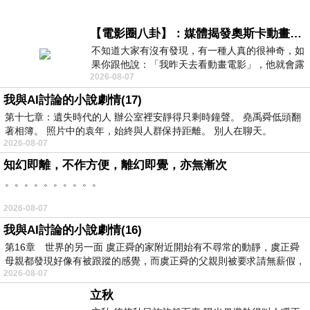
【電影圈八卦】：媒體揭發奧斯卡動畫項目投票醜聞！好萊塢為什麼看不起動畫電影？
不知道大家有沒有發現，有一種人真的很神奇，如
果你跟他說：「我昨天去看動畫電影」，他就會露
2026-08-07
出一種慈祥的微笑，然後問你是不是陪小
我與AI討論的小說劇情(17)
第十七章：遺失時代的人 辦公室裡安靜得只剩時鐘聲。 堯禹舜低頭翻
著相簿。 照片中的袁年，始終與人群保持距離。 別人在聊天。
2026-08-07
知幻即離，不作方便，離幻即覺，亦無漸次
。。。。。。。。。。
2026-08-07
我與AI討論的小說劇情(16)
第16章 世界的另一面 虞正舜的家附近開始有不尋常的動靜，虞正舜
母親都發現好像有被跟蹤的感覺，而虞正舜的父親則被要求請無薪假，
2026-08-07
立秋