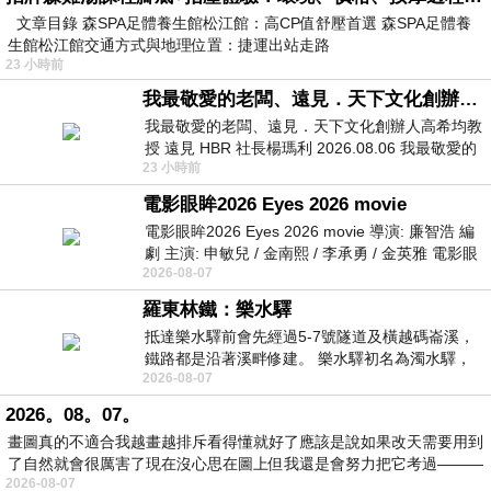
文章目錄 森SPA足體養生館松江館：高CP值舒壓首選 森SPA足體養
生館松江館交通方式與地理位置：捷運出站走路
23 小時前
我最敬愛的老闆、遠見．天下文化創辦人高希均教授
我最敬愛的老闆、遠見．天下文化創辦人高希均教
授 遠見 HBR 社長楊瑪利 2026.08.06 我最敬愛的
23 小時前
老闆、遠見．天下文化創辦人高希均教
電影眼眸2026 Eyes 2026 movie
電影眼眸2026 Eyes 2026 movie 導演: 廉智浩 編
劇 主演: 申敏兒 / 金南熙 / 李承勇 / 金英雅 電影眼
2026-08-07
眸2026描述攝影師徐珍因遺
羅東林鐵：樂水驛
抵達樂水驛前會先經過5-7號隧道及橫越碼崙溪，
鐵路都是沿著溪畔修建。 樂水驛初名為濁水驛，
2026-08-07
但因與臺鐵集集線車站同名，於1953
2026。08。07。
畫圖真的不適合我越畫越排斥看得懂就好了應該是說如果改天需要用到
了自然就會很厲害了現在沒心思在圖上但我還是會努力把它考過———
2026-08-07