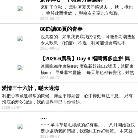
來到了立秋 ， 意味著夏天即將過去 ， 秋 ，揪也
， 物於此而揪歛 ， 與格友分享此立秋聯。
2026-08-07
88節讀88頁的青春
說真格的，如果我要寫我的情史，可能會高潮迭起
令人歎息！(好酸)，不過，我可能也會萬劫不
2026-08-07
復...，每天跪鍵盤還是被判了花心的罪
【2026-6廣島】Day 6 福岡博多血拼 與機場接送少年司機深夜對談
連四晚都住東橫INN 廣島新幹線口2號店，這間東
橫inn，早餐非常豐盛。 每天菜色都有變化，雖然
2026-08-07
看到工作人員拿出料理包加熱，但
愛情三十六計，瞞天過海
我把心事藏進尋常的問候，海面平靜如昔，心中悸動無法平息。 只有
海底的潮汐知道，我的世界早已向你傾斜。
2026-08-07
….
⋯⋯ 羊耳草是毛絨絨的好有趣。 。 八月開始就決
定少協助老師們後，我感到工作好輕鬆。 本來就
2026-08-07
不是我的工作啊。 真