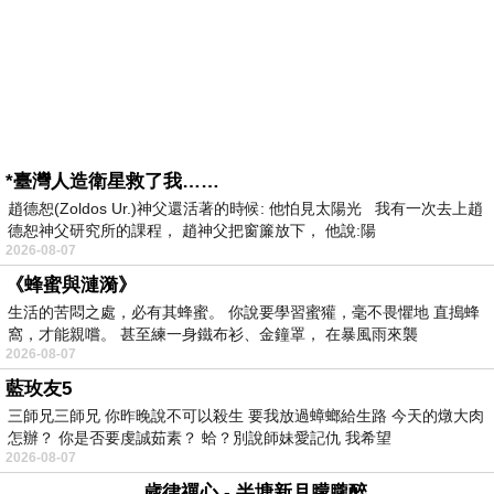
*臺灣人造衛星救了我……
趙德恕(Zoldos Ur.)神父還活著的時候: 他怕見太陽光 我有一次去上趙
德恕神父研究所的課程， 趙神父把窗簾放下， 他說:陽
2026-08-07
《蜂蜜與漣漪》
生活的苦悶之處，必有其蜂蜜。 你說要學習蜜獾，毫不畏懼地 直搗蜂
窩，才能親嚐。 甚至練一身鐵布衫、金鐘罩， 在暴風雨來襲
2026-08-07
藍玫友5
三師兄三師兄 你昨晚說不可以殺生 要我放過蟑螂給生路 今天的燉大肉
怎辦？ 你是否要虔誠茹素？ 蛤？別說師妹愛記仇 我希望
2026-08-07
歲律禪心 - 半塘新月朦朧醉