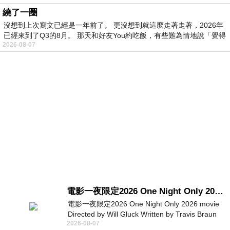
繞了一圈
沒想到上次寫文已經是一年前了。 更沒想到就這麼走著走著，2026年
已經來到了Q3的8月。 那天和好友You約吃飯，有些難為情地說「覺得
2026-08-07
電影一夜限定2026 One Night Only 2026 movie
電影一夜限定2026 One Night Only 2026 movie
Directed by Will Gluck Written by Travis Braun
2026-08-07
Starring Monica Barbaro