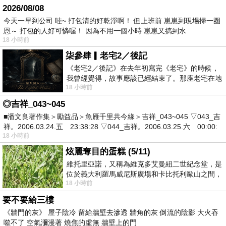
2026/08/08
今天一早到公司 哇~ 打包清的好乾淨啊！ 但上班前 崽崽到現場掃一圈
恩～ 打包的人好可憐喔！ 因為不用一個小時 崽崽又搞到水
18 小時前
柒參肆▎老宅2／後記
《老宅2／後記》在去年初寫完《老宅》的時候，
我曾經覺得，故事應該已經結束了。那座老宅在地
18 小時前
震中倒塌，七個人終於離開那片黑暗，
◎吉祥_043~045
■潘文良著作集＞勵益品＞魚雁千里共今緣＞吉祥_043~045 ▽043_吉
祥。2006.03.24.五 23:38:28 ▽044_吉祥。2006.03.25.六 00:00:
18 小時前
炫麗奪目的蛋糕 (5/11)
維托里亞諾，又稱為維克多艾曼紐二世紀念堂，是
位於義大利羅馬威尼斯廣場和卡比托利歐山之間，
18 小時前
用以紀念統一義大利統一後的的第一位國
要不要給三樓
《牆門的灰》 屋子陰冷 留給牆壁去滲透 牆角的灰 倒流的陰影 大火吞
噬不了 空氣瀰漫著 燒焦的虛無 牆壁上的門