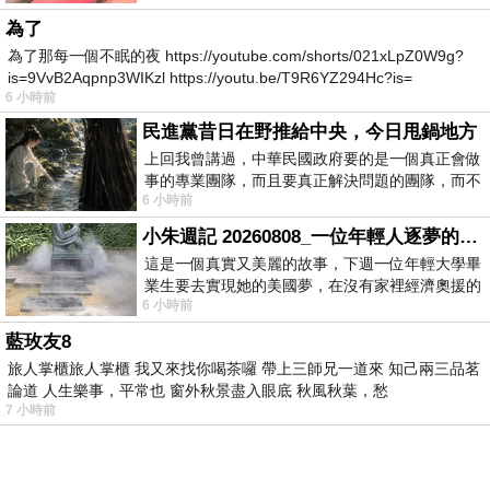
為了
為了那每一個不眠的夜 https://youtube.com/shorts/021xLpZ0W9g?
is=9VvB2Aqpnp3WIKzl https://youtu.be/T9R6YZ294Hc?is=
6 小時前
民進黨昔日在野推給中央，今日甩鍋地方
上回我曾講過，中華民國政府要的是一個真正會做
事的專業團隊，而且要真正解決問題的團隊，而不
6 小時前
是只會到處甩鍋的雙標團隊，最近民進黨
小朱週記 20260808_一位年輕人逐夢的真實故事
這是一個真實又美麗的故事，下週一位年輕大學畢
業生要去實現她的美國夢，在沒有家裡經濟奧援的
6 小時前
情況下，靠著自我努力工作累積出國基
藍玫友8
旅人掌櫃旅人掌櫃 我又來找你喝茶囉 帶上三師兄一道來 知己兩三品茗
論道 人生樂事，平常也 窗外秋景盡入眼底 秋風秋葉，愁
7 小時前