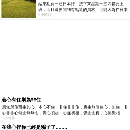
結束亂買一通日本行，接下來星期一三四都要上
班，而且還要開到有點遠的員林。可能因為在日本
9 小時前
花不少錢，星期一出門上班時，心裡沒有一
若心有住則為非住
應無所住而生其心。本心不住，非住非非住，應生無所住心，無住，非
心非非心無念無無念，覺心初起，心無初相，覺念念真，心無覺相
9 小時前
在我心裡你已經是騙子了........