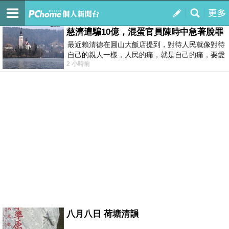
我的
最新文章
慈濟遭騙10億，混蛋官員陳時中急著脫罪
最近賴清德在圓山大飯店提到，對待人民就像對待
自己的親人一樣，人民的痛，就是自己的痛，要愛
2 小時前
民如親，說的這麼好聽，實際上根本沒做
八月八日 荷塘清韻