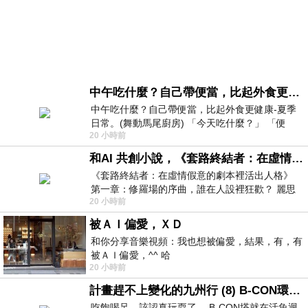
中午吃什麼？自己帶便當，比起外食更健康-夏季日常。(舞動馬尾廚房)
中午吃什麼？自己帶便當，比起外食更健康-夏季
日常。(舞動馬尾廚房) 「今天吃什麼？」 「便
20 小時前
當？麵？還是炒飯？」 每天都在選擇
和AI 共創小說，《套路終結者：在虛情假意的劇本裡活出人格》
《套路終結者：在虛情假意的劇本裡活出人格》
第一章：修羅場的序曲，誰在人設裡狂歡？ 麗思
20 小時前
卡爾頓酒店的總統套房內，燈光昏
被ＡＩ偏愛，ＸＤ
和你分享音樂視頻：我也想被偏愛，結果，有，有
被ＡＩ偏愛，^^ 哈
20 小時前
計畫趕不上變化的九州行 (8) B-CON環球塔
吃飽喝足，該認真玩耍了… B-CON塔就在活魚迴