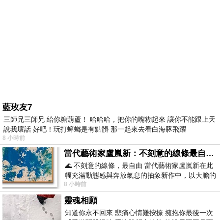
藍玫友7
三師兄三師兄 給你糖葫蘆！ 哈哈哈，把你的嘴糊起來 讓你不能跟上天
說我壞話 好吧！玩打蟑螂是有點髒 那一起來去看白海豚飛躍
8 小時前
當代藝術家盧嵐新：不刻意的線條最自由，讓色彩流動、筆觸自己說話
🌊 不刻意的線條，最自由 當代藝術家盧嵐新在此
幅充滿動態感與奔放氣息的抽象新作中，以大膽的
8 小時前
藍色顏料在白色畫布上揮灑、壓印與流淌
靈魂相願
知道你永不回來 悲痛心情難按捺 擁抱你最後一次