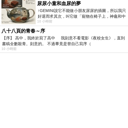
尿尿小童和血尿的夢
↑GEMINI說它不能做小朋友尿尿的插圖，所以我只
好退而求其次，叫它做「寵物在椅子上，神龕和中
10 小時前
年人臉孔」的畫了。 六月底
八十八頁的青春～序
【序】 高中，我終於寫了高中 我刻意不看電影《夜校女生》，直到
書稿全數殺青。刻意的。 不過畢竟是替自己寫序（
10 小時前