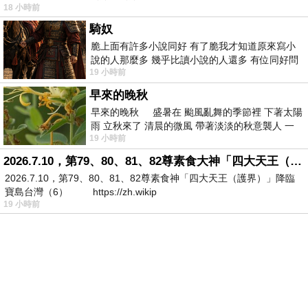
18 小時前
騎奴
脆上面有許多小說同好 有了脆我才知道原來寫小
說的人那麼多 幾乎比讀小說的人還多 有位同好問
19 小時前
了一個問題 她說為什麼高中文學獎的
早來的晚秋
早來的晚秋 盛暑在 颱風亂舞的季節裡 下著太陽
雨 立秋來了 清晨的微風 帶著淡淡的秋意襲人 一
19 小時前
下子 又被赤
2026.7.10，第79、80、81、82尊素食大神「四大天王（護界）」降臨寶島台灣（6）
2026.7.10，第79、80、81、82尊素食神「四大天王（護界）」降臨
寶島台灣（6） https://zh.wikip
19 小時前