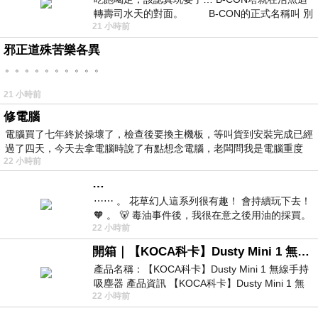
轉壽司水天的對面。 B-CON的正式名稱叫 別
21 小時前
邪正道殊苦樂各異
。。。。。。。。。。
21 小時前
修電腦
電腦買了七年終於操壞了，檢查後要換主機板，等叫貨到安裝完成已經
過了四天，今天去拿電腦時說了有點想念電腦，老闆問我是電腦重度
22 小時前
…
⋯⋯ 。 花草幻人這系列很有趣！ 會持續玩下去！
🧡 。 🐻 毒油事件後，我很在意之後用油的採買。
22 小時前
前天購買了我之前就很愛
開箱｜【KOCA科卡】Dusty Mini 1 無線手持吸塵器
產品名稱：【KOCA科卡】Dusty Mini 1 無線手持
吸塵器 產品資訊 【KOCA科卡】Dusty Mini 1 無
22 小時前
線手持吸塵器評語： 能吸、能吹兼具兩