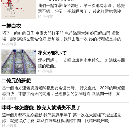
我們一起穿著情侶裝吧， 第一次泡冷水澡， 感覺
還不錯， 泡到一半就睡著了， 後來打雷把我吵
14 小時前
醒， 手
一襲白衣
巧了，約好的日子 車庫大門打不開 急得滿頭大漢 妳已經出門 虛驚一
場，趕到高鐵左營站恰好 新加坡，我只去過一次 妳的行程總是排的
14 小時前
花火が瞬いて
煙火閃耀， 一支唱出讓你永生難忘、 無法抹去回
憶的歌曲。
15 小時前
二億元的夢想
當一個地方連雜貨店老闆都想要兩億元時。 行文至此，2026的時光體
感飛快，才想了兩天的問題，已經被新的新聞趕過 跟陰間一樣，某
15 小時前
咪咪~你怎麼能..撩完人就消失不見了
這半個月都不見妳貓影 我們認識半年了 第一次在大廈樓下走道遇見
妳，就覺得好可愛..妳趴在羅馬柱與牆體中間，眼睛巴眨巴眨
16 小時前