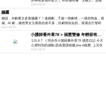
的神祇多為外星人了 即便擁有像「支離人」這種
2026-08-07
驚世駭俗的神通法門 也未必讀
腦霧
聽說，AI劇看太多會腦霧？！連續劇，千篇一律劇情，一樣的狗血，很
膩...AI 劇，雖然男女主都長的差不多，但劇情短短的，很適合打發時
2026-08-07
小護師番外章78 > 福慧雙修 年輕卻有個老靈魂 ㄑ金剛經〉podcast
115.6.7 ( 同步存小護師番外章78 感恩日記-今天
心裡特別的感動,因為選課燒腦,line A梳爬, 上完失
2026-08-07
智課的她,特來傾