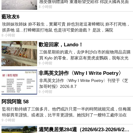
感受微弱體溫時 重逢盼望交給祢 祢說天國再見面
8 小時前
此刻忍淚說別離 他日靈魂再
藍玫友6
玫師妹玫師妹 妳不殺生，實屬可貴 妳也別老逗著蟑螂玩 妳不打死牠，
抓弄牠 這...打蟑螂當打地鼠 也是項可愛的遊戲？ 是說，滿院
8 小時前
歡迎回家，Lando！
三個星期前的週六，去伊利沙白市的寵物用品店購
買 Kylo 的零食。那家店有賣虎皮鸚鵡，我每次光
9 小時前
顧都會去看一下。他們偶爾會引進 C
非馬英文詩作〈Why I Write Poetry〉
非馬英文詩作〈Why I Write Poetry〉刊登于《芝
加哥时报》2026.8.7
9 小時前
阿我阿龍 58
監視行動持續了三個多月。他們或許只需一半的時間就能完成，但梅麗
特卻異常謹慎。或者說，比平常更謹慎。她找到了一艘特工處停泊在
9 小時前
週間農居第284週（2026/6/23-2026/6/24) 夏至 金黃稻浪洋溢豐收喜悅