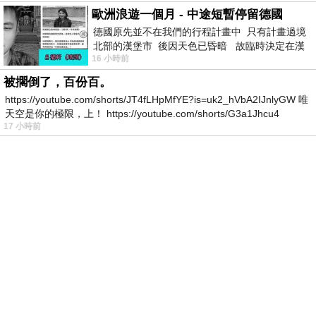
歐洲浪遊一個月 - 中途短暫停留德國
德國原先並不在我們的行程計畫中 只有計畫過境
北部的漢堡市 後因天色已昏暗 故臨時決定在漢
16 小時前
堡市吃晚餐和過夜
被擱倒了，百份百。
https://youtube.com/shorts/JT4fLHpMfYE?is=uk2_hVbA2IJnlyGW 唯
天空是你的極限，上！ https://youtube.com/shorts/G3a1Jhcu4
17 小時前