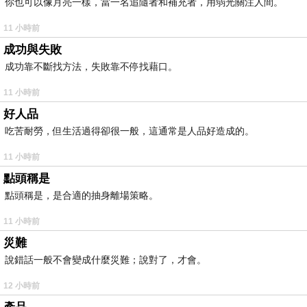
你也可以像月亮一樣，當一名追隨者和補充者，用弱光關注人間。
11 小時前
成功與失敗
成功靠不斷找方法，失敗靠不停找藉口。
11 小時前
好人品
吃苦耐勞，但生活過得卻很一般，這通常是人品好造成的。
11 小時前
點頭稱是
點頭稱是，是合適的抽身離場策略。
11 小時前
災難
說錯話一般不會變成什麼災難；說對了，才會。
12 小時前