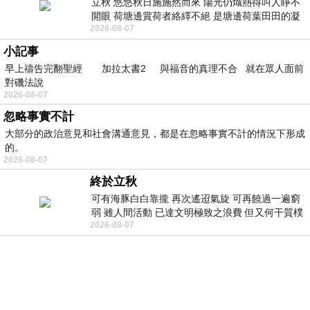
立秋 悠悠秋日施施然而來 陽光仍熾熱得叫人睜不
開眼 荷塘邊賞荷者絡繹不絕 是塘邊荷葉田田的凝
2026-08-07
望 風中飄逸的是映日荷花別樣紅
小記事
早上禱告完翻聖經 加拉太書2 與福音的真理不合 就在眾人面前
對磯法說
2026-08-07
忽略事實不計
大部分的政治意見和社會溝通意見，都是在忽略事實不計的情況下形成
的。
2026-08-07
終於立秋
可有海豚白白靠攏 再次遙迢氣旋 可再饒過一遍窮
弱 雖人間活動 已達文明極致之浪費 但又何干質樸
2026-08-07
者 只能白白陪葬