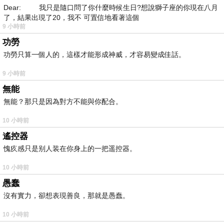
Dear: 我只是隨口問了你什麼時候生日?想說獅子座的你現在八月
了，結果出現了20，我不 可置信地看著這個
9 小時前
功勞
功勞只算一個人的，這樣才能形成神威，才容易變成佳話。
9 小時前
無能
無能？那只是因為對方不能與你配合。
10 小時前
遙控器
愧疚感只是别人装在你身上的一把遥控器。
10 小時前
愚蠢
沒有實力，卻想表現善良，那就是愚蠢。
10 小時前