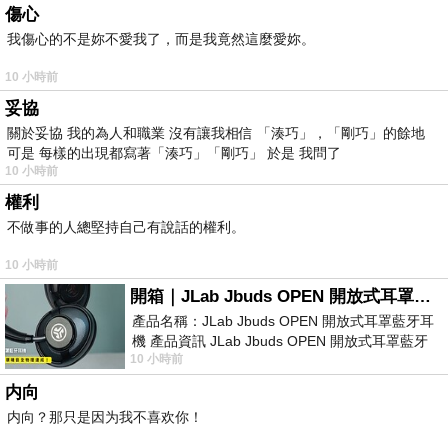
傷心
我傷心的不是妳不愛我了，而是我竟然這麼愛妳。
10 小時前
妥協
關於妥協 我的為人和職業 沒有讓我相信 「湊巧」，「剛巧」的餘地
可是 每樣的出現都寫著「湊巧」「剛巧」 於是 我問了
10 小時前
權利
不做事的人總堅持自己有說話的權利。
10 小時前
開箱｜JLab Jbuds OPEN 開放式耳罩藍牙耳機 - 設計美學，輕巧、透氣、環境音全物理達成！
產品名稱：JLab Jbuds OPEN 開放式耳罩藍牙耳
機 產品資訊 JLab Jbuds OPEN 開放式耳罩藍牙
10 小時前
耳機評語：非常有特色，值得喜愛美型工
内向
内向？那只是因为我不喜欢你！