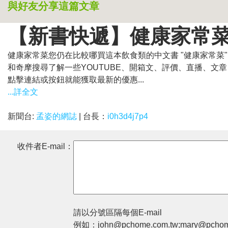
與好友分享這篇文章
【新書快遞】健康家常
健康家常菜您仍在比較哪買這本飲食類的中文書 "健康家常菜
和奇摩搜尋了解一些YOUTUBE、開箱文、評價、直播、文章
點擊連結或按鈕就能獲取最新的優惠...
...詳全文
新聞台:
孟姿的網誌
| 台長：
i0h3d4j7p4
收件者E-mail：
請以分號區隔每個E-mail
例如：john@pchome.com.tw;mary@pchom