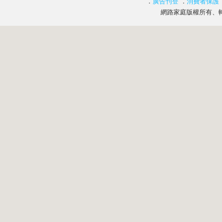
．
廣告刊登
．
消費者保護
網路家庭版權所有、轉載必究 