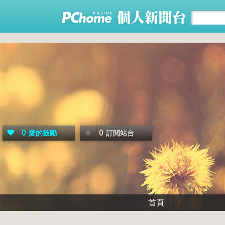
0
0
愛的鼓勵
訂閱站台
首頁