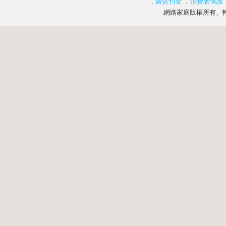
．
廣告刊登
．
消費者保護
網路家庭版權所有、轉載必究 