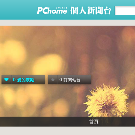
0
0
愛的鼓勵
訂閱站台
首頁