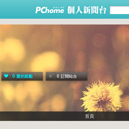
0
0
愛的鼓勵
訂閱站台
首頁