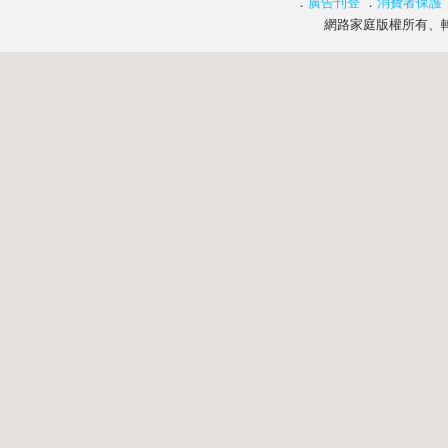
．
廣告刊登
．
消費者保護
網路家庭版權所有、轉載必究 